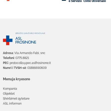
Adresa
: Via Armando Fabi, snc
Telefoni
: 0775.8821
PEC
: protocollo@pec.aslfrosinone.it
Numri i TVSH-së
: 01886690609
Menuja kryesore
Kompania
Objektet
Shërbimet qytetare
ASL informon