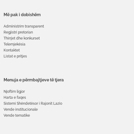
Më pak i dobishëm
Administrim transparent
Regjistri pretorian
Thirrjet dhe konkurset
Telemjekësia
Kontaktet
Listat e pritjes
Menuja e përmbajtjeve të tjera
Njoftim ligjor
Harta e faqes
Sistemi Shëndetësor i Rajonit Lazio
Vende institucionale
Vende tematike