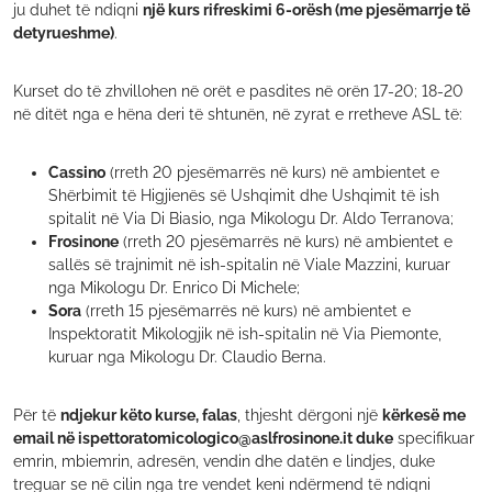
ju duhet të ndiqni
një kurs rifreskimi 6-orësh (me pjesëmarrje të
detyrueshme)
.
Kurset do të zhvillohen në orët e pasdites në orën 17-20; 18-20
në ditët nga e hëna deri të shtunën, në zyrat e rretheve ASL të:
Cassino
(rreth 20 pjesëmarrës në kurs) në ambientet e
Shërbimit të Higjienës së Ushqimit dhe Ushqimit të ish
spitalit në Via Di Biasio, nga Mikologu Dr. Aldo Terranova;
Frosinone
(rreth 20 pjesëmarrës në kurs) në ambientet e
sallës së trajnimit në ish-spitalin në Viale Mazzini, kuruar
nga Mikologu Dr. Enrico Di Michele;
Sora
(rreth 15 pjesëmarrës në kurs) në ambientet e
Inspektoratit Mikologjik në ish-spitalin në Via Piemonte,
kuruar nga Mikologu Dr. Claudio Berna.
Për të
ndjekur këto kurse, falas
, thjesht dërgoni një
kërkesë me
email në ispettoratomicologico@aslfrosinone.it duke
specifikuar
emrin
, mbiemrin, adresën, vendin dhe datën e lindjes, duke
treguar se në cilin nga tre vendet keni ndërmend të ndiqni