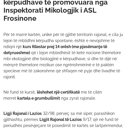
kërpudhave të promovuara nga
Inspektorati Mikologjik i ASL
Frosinone
Për të marrë kartën, unike për të gjithë territorin rajonal, e cila ju
lejon të mblidhni kërpudha spontane, është e nevojshme të
ndiqni një
kurs fillestar prej 14 orësh (me pjesëmarrje të
detyrueshme)
që i lejon mbledhësit të ketë nocione themelore
mbi ekologjinë dhe biologjinë e kërpudhave, si dhe të dijë në
mënyrë themelore rrezikun ose ngrënshmërinë e të paktën
specieve më të zakonshme që shfaqen në pyje dhe livadhe të
rajonit.
Në fund të kursit,
lëshohet një certifikatë
me të cilën
merret
kartela e grumbullimit
nga zyrat rajonale.
Ligji Rajonal i Lazios
32/98, përveç sa më sipër, parashikon
gjithashtu, përmes
Ligjit Rajonal të Lazios
9/17, që në fund të
periudhës pesëvjeçare të posedimit të kartës së lartpërmendur,