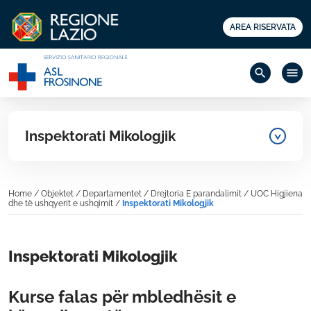
AREA RISERVATA
search
menu
Inspektorati Mikologjik
Home
/
Objektet
/
Departamentet
/
Drejtoria E parandalimit
/
UOC Higjiena
dhe të ushqyerit e ushqimit
/
Inspektorati Mikologjik
Inspektorati Mikologjik
Kurse falas për mbledhësit e