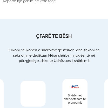
Raporto një gabim në këtë faqe
ÇFARË TË BËSH
Klikoni në ikonën e shërbimit që kërkoni dhe shkoni në
seksionin e dedikuar. Nëse shërbimi nuk është në
përzgjedhje, shko te Udhëzuesi i shërbimit
Shërbimet
shëndetësore të
prenotimit