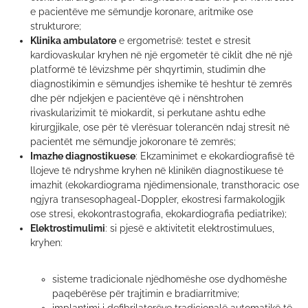
e pacientëve me sëmundje koronare, aritmike ose
strukturore;
Klinika ambulatore
e ergometrisë: testet e stresit
kardiovaskular kryhen në një ergometër të ciklit dhe në një
platformë të lëvizshme për shqyrtimin, studimin dhe
diagnostikimin e sëmundjes ishemike të heshtur të zemrës
dhe për ndjekjen e pacientëve që i nënshtrohen
rivaskularizimit të miokardit, si perkutane ashtu edhe
kirurgjikale, ose për të vlerësuar tolerancën ndaj stresit në
pacientët me sëmundje jokoronare të zemrës;
Imazhe diagnostikuese
: Ekzaminimet e ekokardiografisë të
llojeve të ndryshme kryhen në klinikën diagnostikuese të
imazhit (ekokardiograma njëdimensionale, transthoracic ose
ngjyra transesophageal-Doppler, ekostresi farmakologjik
ose stresi, ekokontrastografia, ekokardiografia pediatrike);
Elektrostimulimi
: si pjesë e aktivitetit elektrostimulues,
kryhen:
sisteme tradicionale njëdhomëshe ose dydhomëshe
paqebërëse për trajtimin e bradiarritmive;