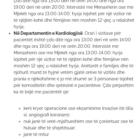
çdo ditë nga ora 13:00 deri në orën 14:00 dhe nga ora
19:00 deri në orën 20:00. Intervistë me Menaxherin ose me
Mjekët nga ora 13.00-14.00; hyrja lejohet për një vizitor në
të njëjtën kohë dhe fëmijëve nën moshën 12 vjeç u ndalohet
hyrja;
Në Departamentin e Kardiologjisë
: Orari i vizitave për
pacientët është çdo ditë nga ora 13:00 deri në orën 14:00
dhe nga ora 19:00 deri në orën 20:00. Intervistë me
Menaxherin ose me Mjekët nga ora 13.00-14.00; hyrja
lejohet për një vizitor në të njëjtën kohë dhe fëmijëve nën
moshën 12 vjeç u ndalohet hyrja. Anëtarët e familjes dhe të
njohurit mund të hyjnë vetëm gjatë orëve të vizitës dhe
prania e njëkohshme e jo më shumë se 3 personave lejohet
për komoditetin dhe qetësinë e pacientëve. Çdo përjashtim
ka të bëjë me pacientët që:
keni kryer operacione ose ekzaminime invazive (të tilla
si: angiografi koronare);
nuk janë të vetë-mjaftueshëm ose të çorientuar ose të
hutuar dhe të shqetësuar;
janë të mitur