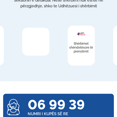
seksionin e dedikuar. Nëse shërbimi nuk është në
përzgjedhje, shko te Udhëzuesi i shërbimit
Shërbimet
shëndetësore të
prenotimit
06 99 39
NUMRI I KUPËS SË RE