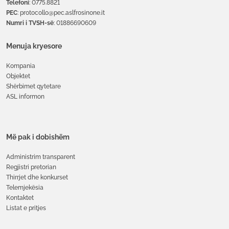
Telefoni
: 0775.8821
PEC
: protocollo@pec.aslfrosinone.it
Numri i TVSH-së
: 01886690609
Menuja kryesore
Kompania
Objektet
Shërbimet qytetare
ASL informon
Më pak i dobishëm
Administrim transparent
Regjistri pretorian
Thirrjet dhe konkurset
Telemjekësia
Kontaktet
Listat e pritjes