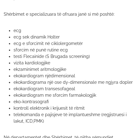
Shërbimet e specializuara të ofruara janë si më poshtë:
ecg
ecg sek dinamik Holter
ecg e sforcimit në ciklolergometër
sforcim në punë rutine ecg
testi Flecainide (S Brugada screening)
vizita kardiologjike
ekzaminimet aritmologjike
ekokardiogram njëdimensional
ekokardiograma një ose dy-dimensionale me ngjyra dopler
ekokardiogram transesofageal
ekokardiogram me sforcim farmakologjik
eko-kontrasografi
kontroll elektronik i krijuesit të ritmit
telekomanda e pajisjeve të implantueshme (regjistruesi i
lakut, ICD,PMK)
Në departamentet dhe Shërbimet, të gjitha sëmundjet