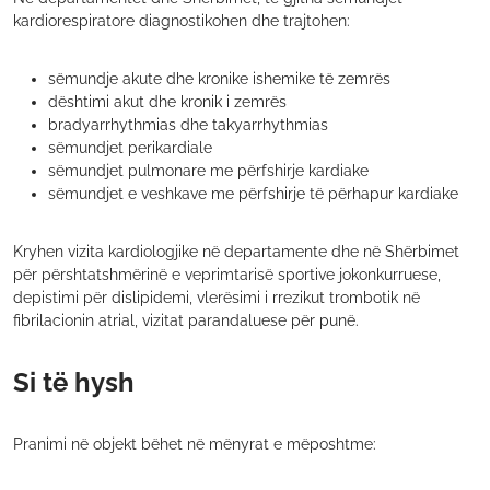
kardiorespiratore diagnostikohen dhe trajtohen:
sëmundje akute dhe kronike ishemike të zemrës
dështimi akut dhe kronik i zemrës
bradyarrhythmias dhe takyarrhythmias
sëmundjet perikardiale
sëmundjet pulmonare me përfshirje kardiake
sëmundjet e veshkave me përfshirje të përhapur kardiake
Kryhen vizita kardiologjike në departamente dhe në Shërbimet
për përshtatshmërinë e veprimtarisë sportive jokonkurruese,
depistimi për dislipidemi, vlerësimi i rrezikut trombotik në
fibrilacionin atrial, vizitat parandaluese për punë.
Si të hysh
Pranimi në objekt bëhet në mënyrat e mëposhtme: