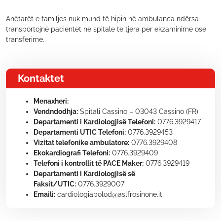
Anëtarët e familjes nuk mund të hipin në ambulanca ndërsa
transportojnë pacientët në spitale të tjera për ekzaminime ose
transferime.
Kontaktet
Menaxheri:
Vendndodhja:
Spitali Cassino – 03043 Cassino (FR)
Departamenti i Kardiologjisë Telefoni:
0776.3929417
Departamenti UTIC Telefoni:
0776.3929453
Vizitat telefonike ambulatore:
0776.3929408
Ekokardiografi Telefoni:
0776.3929409
Telefoni i kontrollit të PACE Maker:
0776.3929419
Departamenti i Kardiologjisë së
Faksit/UTIC:
0776.3929007
Emaili:
cardiologiapolod@aslfrosinone.it