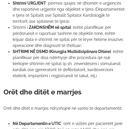
Shtrimi URGJENT
: përmes qasjes në dhomën e urgjencës
dhe raporteve urgjente nga objektet e tjera (Departamentet
e tjera të Spitalit ose Spitalit Spitalor Kardiologjik të
territorit ose spitaleve të tjera);
Shtrimi i
ZAKONSHËM në spital
: është planifikuar për
përdoruesit e raportuar tashmë në objektin tonë, është
krijuar data e shtrimit në spital për të kryer hetime invazive,
operacione dhe diagnozë të thelluar;
SHTRIMI NË DSMD (Kirurgjia Multidisiplinare Ditore)
: është
planifikuar për disa ndërhyrje dhe procedura që nuk
kërkojnë shtrimin në spital (p.sh. zëvendësimi i stimuluesit
kardiak ose gjeneratorit të defibrilatorit, kardioverzioni
elektrik, implantimi i regjistruesit të lakut, etj.)
Orët dhe ditët e marrjes
Orët dhe ditët e marrjes ndryshojnë në varësi të departamentit:
Në Departamentin e UTIC
: orët e vizitës për pacientët janë