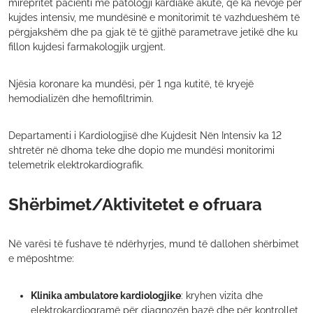
mirëpritet pacienti me patologji kardiake akute, që ka nevojë për
kujdes intensiv, me mundësinë e monitorimit të vazhdueshëm të
përgjakshëm dhe pa gjak të të gjithë parametrave jetikë dhe ku
fillon kujdesi farmakologjik urgjent.
Njësia koronare ka mundësi, për 1 nga kutitë, të kryejë
hemodializën dhe hemofiltrimin.
Departamenti i Kardiologjisë dhe Kujdesit Nën Intensiv ka 12
shtretër në dhoma teke dhe dopio me mundësi monitorimi
telemetrik elektrokardiografik.
Shërbimet/Aktivitetet e ofruara
Në varësi të fushave të ndërhyrjes, mund të dallohen shërbimet
e mëposhtme:
Klinika ambulatore kardiologjike
: kryhen vizita dhe
elektrokardiogramë për diagnozën bazë dhe për kontrollet