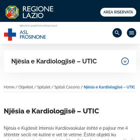
AREA RISERVATA
search
menu
Njësia e Kardiologjisë – UTIC
Home
/
Objektet
/
Spitalet
/
Spitali Cassino
/
Njësia e Kardiologjisë – UTIC
Njësia e Kardiologjisë – UTIC
Njësia e Kujdesit Intensiv Kardiovaskular është e pajisur me 4
shtretër secili në kutinë e vet të vetme. Është objekti ku