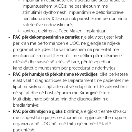
implantimi i defibrilatorëve tradicionalë automatikë të
implantueshëm (AICDs) në bashkëpunim me
stimulimin dydhomësh, implantimin e defibrilatorëve
nënlëkurorë (S-ICDs) që nuk parashikojnë përdorimin e
kateterëve endovaskularë;
kontroll elektronik: Pace Maker i implantuar
PAC për dekompensimin e zemrës
: një aktivitet tjetër krah
për krah me performancën e UOC, në gjendje të ndjekë
programet e kujdesit të vazhdueshëm në pacientët me
insuficiencë kronike të zemrës, me qëllim përmirësimin e
cilësisë dhe sasisë së jetës së tyre, për të zgjedhur
kandidatët e mundshëm për procedurat e ndërhyrjes;
PAC për humbje të përkohshme të vetëdijes
: pika përkatëse
e aktivitetit diagnostikues të Departamentit në pacientët me
lipotimi-sinkop si një alternativë ndaj shtrimit të zakonshëm
në spital dhe në bashkëpunim me Kirurgjinë Ditore
Multidisiplinare për studimin dhe diagnostikimin e
bradiaritmive;
PAC për dhimbjen e gjoksit
: dhimbja e gjoksit është shkaku
më i shpeshtë i qasjes në dhomën e urgjencës dhe rruga e
organizuar në UOC-në tonë thith një numër të lartë
pacientësh.