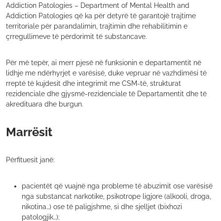
Addiction Patologies – Department of Mental Health and
Addiction Patologies që ka për detyrë të garantojë trajtime
territoriale për parandalimin, trajtimin dhe rehabilitimin e
çrregullimeve të përdorimit të substancave.
Për më tepër, ai merr pjesë në funksionin e departamentit në
lidhje me ndërhyrjet e varësisë, duke vepruar në vazhdimësi të
rreptë të kujdesit dhe integrimit me CSM-të, strukturat
rezidenciale dhe gjysmë-rezidenciale të Departamentit dhe të
akredituara dhe burgun.
Marrësit
Përfituesit janë:
pacientët që vuajnë nga probleme të abuzimit ose varësisë
nga substancat narkotike, psikotrope ligjore (alkooli, droga,
nikotina…) ose të paligjshme, si dhe sjelljet (bixhozi
patologjik…);