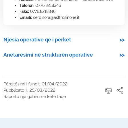
Telefon:
0776.8218346
Faks:
0776.8218346
Emaili:
serd.sora@aslfrosinone.it
Njësia operative që i përket
>>
Anëtarësimi në strukturën operative
>>
Përditësimi i fundit: 01/04/2022
Pubblicato il: 25/03/2022
Raporto një gabim në këtë faqe