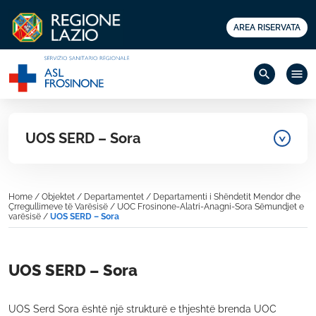
AREA RISERVATA
search
menu
UOS SERD – Sora
Home
/
Objektet
/
Departamentet
/
Departamenti i Shëndetit Mendor dhe
Çrregullimeve të Varësisë
/
UOC Frosinone-Alatri-Anagni-Sora Sëmundjet e
varësisë
/
UOS SERD – Sora
UOS SERD – Sora
UOS Serd Sora është një strukturë e thjeshtë brenda UOC