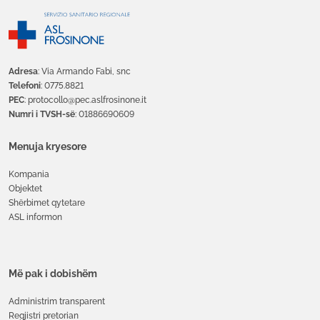
Adresa
: Via Armando Fabi, snc
Telefoni
: 0775.8821
PEC
: protocollo@pec.aslfrosinone.it
Numri i TVSH-së
: 01886690609
Menuja kryesore
Kompania
Objektet
Shërbimet qytetare
ASL informon
Më pak i dobishëm
Administrim transparent
Regjistri pretorian