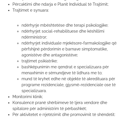
Përcaktimi dhe ndarja e Planit Individual të Trajtimit;
Trajtimet e synuara:
ndërhyrje mbështetëse dhe terapi psikologjike;
ndërhyrjet social-rehabilituese dhe këshillimi
ndërministror;
ndërhyrjet individuale mjekësore-farmakologjike që
përfshijnë përdorimin e barnave simptomatike,
agonistëve dhe antagonistëve;
trajtimet psikiatrike;
bashkëpunimin me qendrat e specializuara për
menaxhimin e sëmundjeve të lidhura me to;
mund të kryhet edhe në objekte të akredituara për
programe rezidenciale, gjysmë-rezidenciale ose të
specializuara.
Monitorimi klinik;
Konsulencë pranë shërbimeve të tjera vendore dhe
spitalore për administrim të përbashkët;
Për aktivitetet e rrjetëzimit dhe promovimit të shëndetit: