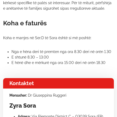
kërkesë specifike të palës së interesuar. Për të miturit, përfshirja
e anëtarëve të familjes sigurohet sipas rregulloreve aktuale.
Koha e faturës
Koha e marrjes në Ser.D të Sora është si më poshtë:
Nga e hëna deri të premten nga ora 8.30 deri në orën 1.30
E shtunë 8.30 – 13.00
E hënë dhe e mërkurë nga ora 15.00 deri në orën 18.30
Kontaktet
Menaxher:
Dr Giuseppina Ruggeri
Zyra Sora
Adresa:
Via Piemonte District C – 03039 Sora (FR)