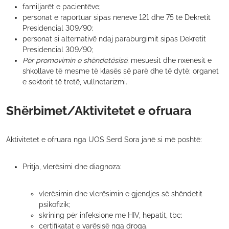
familjarët e pacientëve;
personat e raportuar sipas neneve 121 dhe 75 të Dekretit
Presidencial 309/90;
personat si alternativë ndaj paraburgimit sipas Dekretit
Presidencial 309/90;
Për promovimin e shëndetësisë
: mësuesit dhe nxënësit e
shkollave të mesme të klasës së parë dhe të dytë; organet
e sektorit të tretë, vullnetarizmi.
Shërbimet/Aktivitetet e ofruara
Aktivitetet e ofruara nga UOS Serd Sora janë si më poshtë:
Pritja, vlerësimi dhe diagnoza:
vlerësimin dhe vlerësimin e gjendjes së shëndetit
psikofizik;
skrining për infeksione me HIV, hepatit, tbc;
çertifikatat e varësisë nga droga.