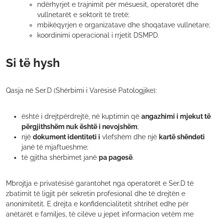
ndërhyrjet e trajnimit për mësuesit, operatorët dhe
vullnetarët e sektorit të tretë;
mbikëqyrjen e organizatave dhe shoqatave vullnetare;
koordinimi operacional i rrjetit DSMPD.
Si të hysh
Qasja në Ser.D (Shërbimi i Varësisë Patologjike):
është i drejtpërdrejtë, në kuptimin që
angazhimi i mjekut të
përgjithshëm nuk është i nevojshëm
;
një
dokument identiteti i
vlefshëm dhe një
kartë shëndeti
janë të mjaftueshme;
të gjitha shërbimet janë
pa pagesë
.
Mbrojtja e privatësisë garantohet nga operatorët e Ser.D të
zbatimit të ligjit për sekretin profesional dhe të drejtën e
anonimitetit. E drejta e konfidencialitetit shtrihet edhe për
anëtarët e familjes, të cilëve u jepet informacion vetëm me