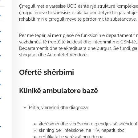
_more
Çrregullimet e varësisë UOC është një strukturë komplek
çrregullimeve të varësisë, e cila ka për detyrë të garantojë 
_more
rehabilitimin e çrregullimeve të përdorimit të substancave.
_more
Për më tepër, ai merr pjesë në funksionin e departamentit n
_more
vazhdimësi të rreptë të kujdesit dhe integrimit me CSM-të,
Departamentit dhe të akredituara dhe burgun. Së fundi, gara
shoqatat dhe Autoritetet Vendore.
_more
_more
Ofertë shërbimi
_more
Klinikë ambulatore bazë
_more
Pritja, vlerësimi dhe diagnoza:
vlerësimin dhe vlerësimin e gjendjes së shëndetit p
_more
skrining për infeksione me HIV, hepatit, tbc;
çertifikatat e varësisë nga droga.