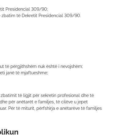
tit Presidencial 309/90;
 zbatim të Dekretit Presidencial 309/90.
kut të përgjithshëm nuk është i nevojshëm;
eti janë të mjaftueshme;
batimit të ligjit për sekretin profesional dhe të
edhe për anëtarët e familjes, të cilëve u jepet
r. Për të miturit, përfshirja e anëtarëve të familjes
blikun