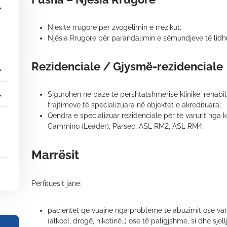
_more
Njësitë rrugore për zvogëlimin e rrezikut;
Njësia Rrugore për parandalimin e sëmundjeve të lid
Rezidenciale / Gjysmë-rezidenciale
_more
_more
Sigurohen në bazë të përshtatshmërisë klinike, rehabili
trajtimeve të specializuara në objektet e akredituara;
Qendra e specializuar rezidenciale për të varurit nga 
Cammino (Leader), Parsec, ASL RM2, ASL RM4.
Marrësit
Përfituesit janë:
pacientët që vuajnë nga probleme të abuzimit ose varë
(alkool, drogë, nikotinë…) ose të paligjshme, si dhe sjellje