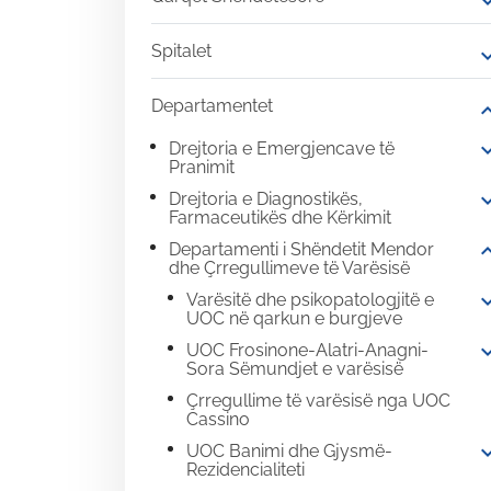
expand
Spitalet
expand
Departamentet
expand
expand
Drejtoria e Emergjencave të
Pranimit
expand
Drejtoria e Diagnostikës,
Farmaceutikës dhe Kërkimit
expand
Departamenti i Shëndetit Mendor
dhe Çrregullimeve të Varësisë
expand
Varësitë dhe psikopatologjitë e
UOC në qarkun e burgjeve
expand
UOC Frosinone-Alatri-Anagni-
Sora Sëmundjet e varësisë
Çrregullime të varësisë nga UOC
Cassino
expand
UOC Banimi dhe Gjysmë-
Rezidencialiteti