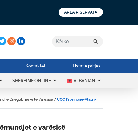
AREA RISERVATA
a:
search
Kontaktet
Listat e pritjes
drop_down
arrow_drop_down
arrow_drop_down
SHËRBIME ONLINE
ALBANIAN
 dhe Çrregullimeve të Varësisë
/
UOC Frosinone-Alatri-
ëmundjet e varësisë