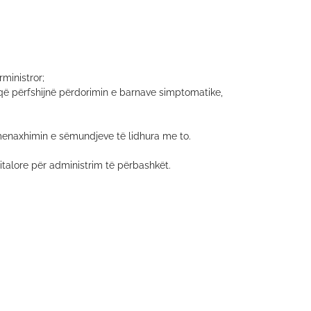
rministror;
që përfshijnë përdorimin e barnave simptomatike,
enaxhimin e sëmundjeve të lidhura me to.
talore për administrim të përbashkët.