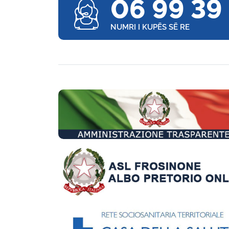
06 99 39
NUMRI I KUPËS SË RE