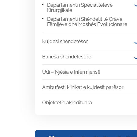
expand
Departamenti i Specialiteteve
Kirurgjikale
Departamenti i Shëndetit të Grave,
Fëmijëve dhe Moshës Evolucionare
Kujdesi shëndetësor
expand
Banesa shëndetësore
expand
Udi – Njësia e Infermierisë
Ambufest, klinikat e kujdesit parësor
Objektet e akredituara