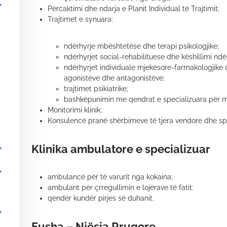
_more
Përcaktimi dhe ndarja e Planit Individual të Trajtimit;
Trajtimet e synuara:
ndërhyrje mbështetëse dhe terapi psikologjike;
ndërhyrjet social-rehabilituese dhe këshillimi ndë
ndërhyrjet individuale mjekësore-farmakologjike 
agonistëve dhe antagonistëve;
trajtimet psikiatrike;
bashkëpunimin me qendrat e specializuara për m
Monitorimi klinik;
Konsulencë pranë shërbimeve të tjera vendore dhe spi
Klinika ambulatore e specializuar
_more
_more
ambulancë për të varurit nga kokaina;
ambulant për çrregullimin e lojërave të fatit:
qendër kundër pirjes së duhanit.
_more
Fusha – Njësia Rrugore