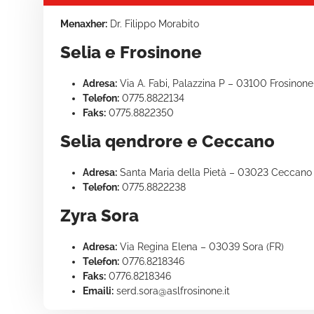
Menaxher:
Dr. Filippo Morabito
Selia e Frosinone
Adresa:
Via A. Fabi, Palazzina P – 03100 Frosinone
Telefon:
0775.8822134
Faks:
0775.8822350
Selia qendrore e Ceccano
Adresa:
Santa Maria della Pietà – 03023 Ceccano 
Telefon:
0775.8822238
Zyra Sora
Adresa:
Via Regina Elena – 03039 Sora (FR)
Telefon:
0776.8218346
Faks:
0776.8218346
Emaili:
serd.sora@aslfrosinone.it