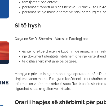
familjarët e pacientëve;
personat e raportuar sipas neneve 121 dhe 75 të Dekre
personat në një masë alternative ndaj paraburgimit në
Si të hysh
Qasja në Ser.D (Shërbimi i Varësisë Patologjike):
është i drejtpërdrejtë, në kuptimin që angazhimi i mje
një dokument identiteti i vlefshëm dhe një kartë shënd
të gjitha shërbimet janë pa pagesë.
Mbrojtja e privatësisë garantohet nga operatorët e Ser.D të z
drejtën e anonimitetit. E drejta e konfidencialitetit shtrihet 
informacion vetëm me kërkesë specifike të palës së interesua
sigurohet sipas rregulloreve aktuale.
Orari i hapjes së shërbimit për pu