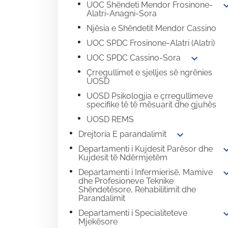
expand
UOC Shëndeti Mendor Frosinone-
Alatri-Anagni-Sora
Njësia e Shëndetit Mendor Cassino
UOC SPDC Frosinone-Alatri (Alatri)
expand_more
UOC SPDC Cassino-Sora
Çrregullimet e sjelljes së ngrënies
UOSD
UOSD Psikologjia e çrregullimeve
specifike të të mësuarit dhe gjuhës
UOSD REMS
expand_more
Drejtoria E parandalimit
expand
Departamenti i Kujdesit Parësor dhe
Kujdesit të Ndërmjetëm
expand
Departamenti i Infermierisë, Mamive
dhe Profesioneve Teknike
Shëndetësore, Rehabilitimit dhe
Parandalimit
expand
Departamenti i Specialiteteve
Mjekësore