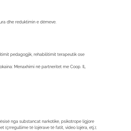
hura dhe reduktimin e dëmeve.
timit pedagogjik, rehabilitimit terapeutik ose
kokaina: Menaxhimi në partneritet me Coop. IL
sisë nga substancat narkotike, psikotrope ligjore
t (çrregullime të lojërave të fatit, video lojëra, etj.);