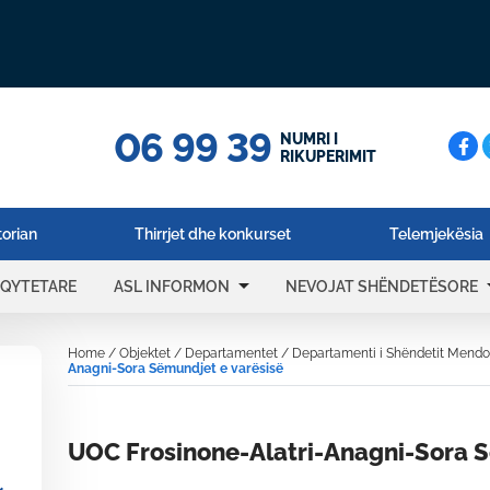
06 99 39
Cerc
NUMRI I
RIKUPERIMIT
torian
Thirrjet dhe konkurset
Telemjekësia
arrow_drop_down
arrow_
 QYTETARE
ASL INFORMON
NEVOJAT SHËNDETËSORE
Home
/
Objektet
/
Departamentet
/
Departamenti i Shëndetit Mendor
Anagni-Sora Sëmundjet e varësisë
UOC Frosinone-Alatri-Anagni-Sora S