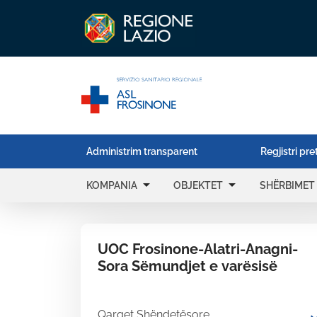
Administrim transparent
Regjistri pre
arrow_drop_down
arrow_drop_down
KOMPANIA
OBJEKTET
SHËRBIMET
UOC Frosinone-Alatri-Anagni-
Sora Sëmundjet e varësisë
Qarqet Shëndetësore