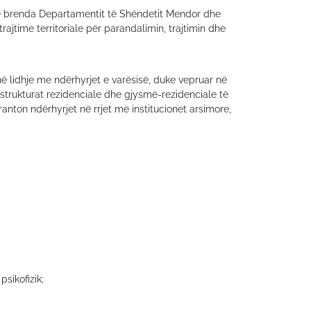
se brenda Departamentit të Shëndetit Mendor dhe
trajtime territoriale për parandalimin, trajtimin dhe
ë lidhje me ndërhyrjet e varësisë, duke vepruar në
 strukturat rezidenciale dhe gjysmë-rezidenciale të
nton ndërhyrjet në rrjet me institucionet arsimore,
sikofizik;