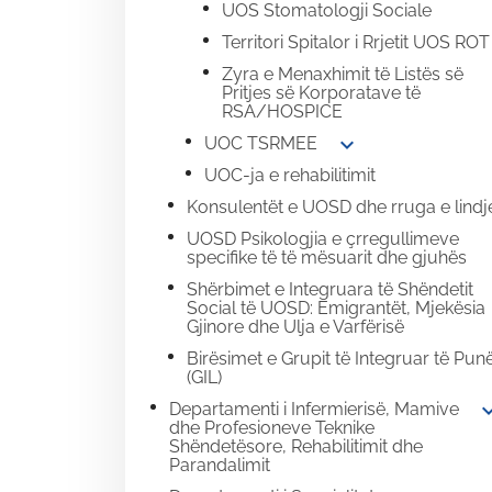
UOS Stomatologji Sociale
Territori Spitalor i Rrjetit UOS ROT
Zyra e Menaxhimit të Listës së
Pritjes së Korporatave të
RSA/HOSPICE
expand_more
UOC TSRMEE
UOC-ja e rehabilitimit
Konsulentët e UOSD dhe rruga e lindj
UOSD Psikologjia e çrregullimeve
specifike të të mësuarit dhe gjuhës
Shërbimet e Integruara të Shëndetit
Social të UOSD: Emigrantët, Mjekësia
Gjinore dhe Ulja e Varfërisë
Birësimet e Grupit të Integruar të Pun
(GIL)
expand
Departamenti i Infermierisë, Mamive
dhe Profesioneve Teknike
Shëndetësore, Rehabilitimit dhe
Parandalimit