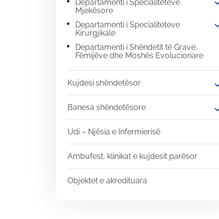
expand
Departamenti i Specialiteteve
Mjekësore
expand
Departamenti i Specialiteteve
Kirurgjikale
Departamenti i Shëndetit të Grave,
Fëmijëve dhe Moshës Evolucionare
Kujdesi shëndetësor
expand
Banesa shëndetësore
expand
Udi – Njësia e Infermierisë
Ambufest, klinikat e kujdesit parësor
Objektet e akredituara