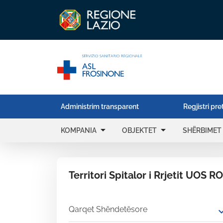
Administrim transparent
Regjistri pre
arrow_drop_down
arrow_drop_down
KOMPANIA
OBJEKTET
SHËRBIMET
Territori Spitalor i Rrjetit UOS R
Qarqet Shëndetësore
expand