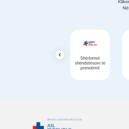
Kliko
Nës
chevron_left
Shërbimet
shëndetësore të
prenotimit