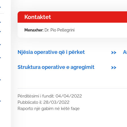
_more
Kontaktet
_more
Menaxher:
Dr. Pio Pellegrini
_more
_more
Njësia operative që i përket
>>
A
_more
Struktura operative e agregimit
>>
_more
Përditësimi i fundit: 04/04/2022
_more
Pubblicato il: 28/03/2022
Raporto një gabim në këtë faqe