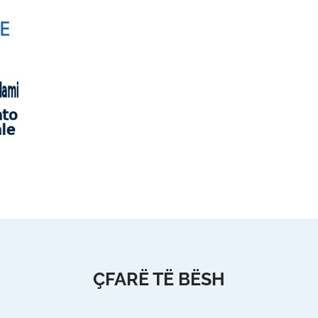
ÇFARË TË BËSH