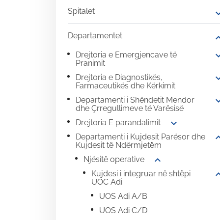
Spitalet
expand
Departamentet
expand
expand
Drejtoria e Emergjencave të
Pranimit
expand
Drejtoria e Diagnostikës,
Farmaceutikës dhe Kërkimit
expand
Departamenti i Shëndetit Mendor
dhe Çrregullimeve të Varësisë
expand_more
Drejtoria E parandalimit
expand
Departamenti i Kujdesit Parësor dhe
Kujdesit të Ndërmjetëm
expand_more
Njësitë operative
expand
Kujdesi i integruar në shtëpi
UOC Adi
UOS Adi A/B
UOS Adi C/D