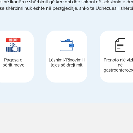
ni në ikonën e shërbimit që kërkoni dhe shkoni në seksionin e ded
e shërbimi nuk është në përzgjedhje, shko te Udhëzuesi i shërb
Pagesa e
Lëshimi/Rinovimi i
Prenoto një viz
përfitimeve
lejes së drejtimit
në
gastroenterolog