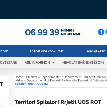
06 99 39
Cerc
NUMRI I
RIKUPERIMIT
torian
Thirrjet dhe konkurset
Telemjekësia
arrow_drop_down
arrow_
 QYTETARE
ASL INFORMON
NEVOJAT SHËNDETËSORE
Home
/
Objektet
/
Departamentet
/
Departamenti i Kujdesit Parësor
përkasin Departamentit të Kujdesit Parësor dhe Kujdesit të Ndërmjet
OT
Spitalor i Rrjetit UOS ROT
_more
Territori Spitalor i Rrjetit UOS ROT