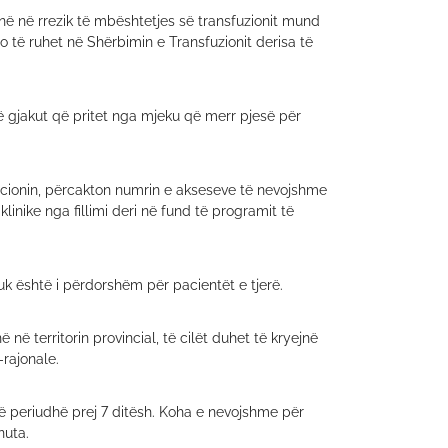
në në rrezik të mbështetjes së transfuzionit mund
do të ruhet në Shërbimin e Transfuzionit derisa të
ë gjakut që pritet nga mjeku që merr pjesë për
nacionin, përcakton numrin e akseseve të nevojshme
linike nga fillimi deri në fund të programit të
uk është i përdorshëm për pacientët e tjerë.
 territorin provincial, të cilët duhet të kryejnë
-rajonale.
jë periudhë prej 7 ditësh. Koha e nevojshme për
nuta.