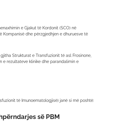
menaxhimin e Gjakut të Kordonit (SCO) në
së Kompanisë dhe përzgjedhjen e dhuruesve të
 gjitha Strukturat e Transfuzionit të asl Frosinone,
in e rezultateve klinike dhe parandalimin e
uzionit të Imunoematologjisë) janë si më poshtë:
 shpërndarjes së PBM