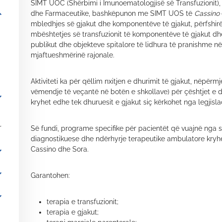
SIMT UOC (Shërbimi i Imunoematologjisë së Transfuzionit),
_more
dhe Farmaceutike, bashkëpunon me SIMT UOS të
Cassino
mbledhjes së gjakut dhe komponentëve të gjakut, përfshirë
mbështetjes së transfuzionit të komponentëve të gjakut dhe
publikut dhe objekteve spitalore të lidhura të pranishme në 
mjaftueshmërinë rajonale.
Aktiviteti ka për qëllim nxitjen e dhurimit të gjakut, nëpërm
vëmendje të veçantë në botën e shkollave) për çështjet e d
_more
kryhet edhe tek dhuruesit e gjakut siç kërkohet nga legjislac
r
Së fundi, programe specifike për pacientët që vuajnë nga 
diagnostikuese dhe ndërhyrje terapeutike ambulatore kryhe
Cassino dhe Sora.
_more
_more
Garantohen:
_more
terapia e transfuzionit;
terapia e gjakut;