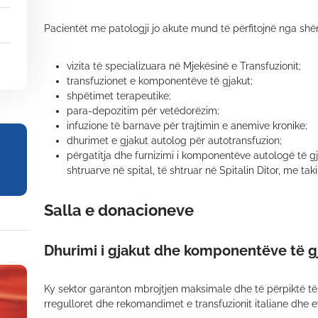
Pacientët me patologji jo akute mund të përfitojnë nga s
vizita të specializuara në Mjekësinë e Transfuzionit;
transfuzionet e komponentëve të gjakut;
shpëtimet terapeutike;
para-depozitim për vetëdorëzim;
infuzione të barnave për trajtimin e anemive kronike;
dhurimet e gjakut autolog për autotransfuzion;
përgatitja dhe furnizimi i komponentëve autologë të gja
shtruarve në spital, të shtruar në Spitalin Ditor, me t
Salla e donacioneve
Dhurimi i gjakut dhe komponentëve të g
Ky sektor garanton mbrojtjen maksimale dhe të përpiktë të 
rregulloret dhe rekomandimet e transfuzionit italiane dhe e