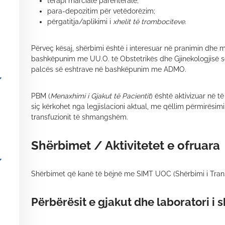
terapi marciale parenterale;
para-depozitim për vetëdorëzim;
përgatitja/aplikimi i
xhelit të trombociteve
.
Përveç kësaj, shërbimi është i interesuar në pranimin dhe 
bashkëpunim me UU.O. të Obstetrikës dhe Gjinekologjisë 
palcës së eshtrave në bashkëpunim me ADMO.
_more
PBM (
Menaxhimi i Gjakut të Pacientit
) është aktivizuar në të
siç kërkohet nga legjislacioni aktual, me qëllim përmirësim
transfuzionit të shmangshëm.
Shërbimet / Aktivitetet e ofruara
_more
Shërbimet që kanë të bëjnë me SIMT UOC (Shërbimi i Transf
Përbërësit e gjakut dhe laboratori i