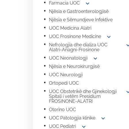
expand_more
Farmacia UOC
Njësia e Gastroenterologjisë
Njësia e Sëmundjeve Infektive
UOC Medicina Alatri
expand_more
UOC Frosinone Medicine
expand
Nefrologjia dhe dializa UOC
Alatri-Anagni-Frosinone
expand_more
UOC Neonatologji
Njësia e Neurokirurgjisë
UOC Neurologji
Ortopedi UOC
expand
UOC Obstetrikë dhe Gjinekologji
Spitali i vetëm Presidium
FROSINONE-ALATRI
Otorino UOC
expand_more
UOC Patologjia klinike
expand_more
UOC Pediatri