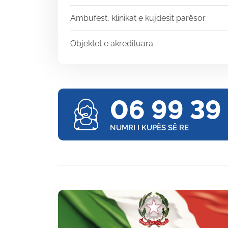
Ambufest, klinikat e kujdesit parësor
Objektet e akredituara
06 99 39
NUMRI I KUPËS SË RE