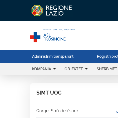
Administrim transparent
Regjistri pre
arrow_drop_down
arrow_drop_down
KOMPANIA
OBJEKTET
SHËRBIMET
SIMT UOC
Qarqet Shëndetësore
expand