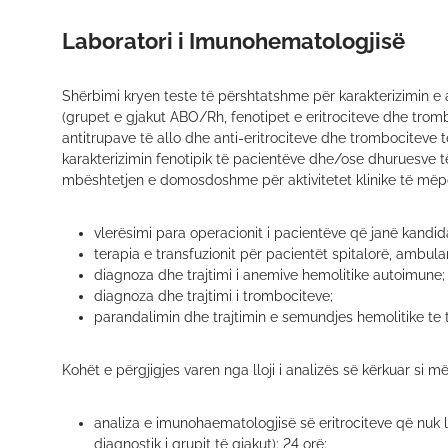
Laboratori i Imunohematologjisë
Shërbimi kryen teste të përshtatshme për karakterizimin e 
(grupet e gjakut ABO/Rh, fenotipet e eritrociteve dhe tromb
antitrupave të allo dhe anti-eritrociteve dhe trombociteve të
karakterizimin fenotipik të pacientëve dhe/ose dhuruesve 
mbështetjen e domosdoshme për aktivitetet klinike të më
vlerësimi para operacionit i pacientëve që janë kandida
terapia e transfuzionit për pacientët spitalorë, ambul
diagnoza dhe trajtimi i anemive hemolitike autoimune;
diagnoza dhe trajtimi i trombociteve;
parandalimin dhe trajtimin e semundjes hemolitike te t
Kohët e përgjigjes varen nga lloji i analizës së kërkuar si m
analiza e imunohaematologjisë së eritrociteve që nuk l
diagnostik i grupit të gjakut): 24 orë;