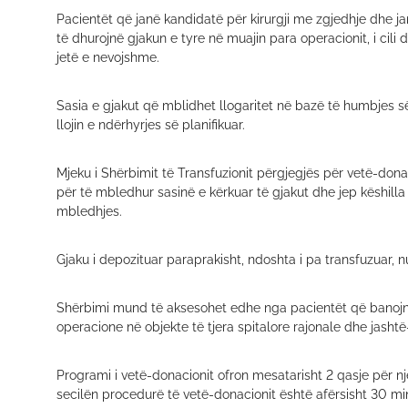
Pacientët që janë kandidatë për kirurgji me zgjedhje dhe ja
të dhurojnë gjakun e tyre në muajin para operacionit, i cili 
jetë e nevojshme.
Sasia e gjakut që mblidhet llogaritet në bazë të humbjes s
llojin e ndërhyrjes së planifikuar.
Mjeku i Shërbimit të Transfuzionit përgjegjës për vetë-do
për të mbledhur sasinë e kërkuar të gjakut dhe jep këshilla k
mbledhjes.
Gjaku i depozituar paraprakisht, ndoshta i pa transfuzuar, n
Shërbimi mund të aksesohet edhe nga pacientët që banojnë në
operacione në objekte të tjera spitalore rajonale dhe jashtë
Programi i vetë-donacionit ofron mesatarisht 2 qasje për n
secilën procedurë të vetë-donacionit është afërsisht 30 mi