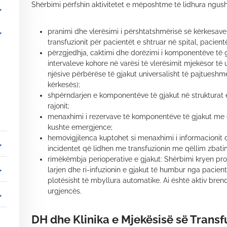
Shërbimi përfshin aktivitetet e mëposhtme të lidhura ngusht
_more
pranimi dhe vlerësimi i përshtatshmërisë së kërkesav
_more
transfuzionit për pacientët e shtruar në spital, pacien
përzgjedhja, caktimi dhe dorëzimi i komponentëve të 
intervaleve kohore në varësi të vlerësimit mjekësor të
njësive përbërëse të gjakut universalisht të pajtuesh
kërkesës);
shpërndarjen e komponentëve të gjakut në strukturat 
rajonit;
menaxhimi i rezervave të komponentëve të gjakut me q
kushte emergjence;
hemovigjilenca kuptohet si menaxhimi i informacionit 
_more
incidentet që lidhen me transfuzionin me qëllim zbatimi
rimëkëmbja perioperative e gjakut: Shërbimi kryen pro
_more
larjen dhe ri-infuzionin e gjakut të humbur nga pacien
plotësisht të mbyllura automatike. Ai është aktiv bre
urgjencës.
_more
DH dhe Klinika e Mjekësisë së Transf