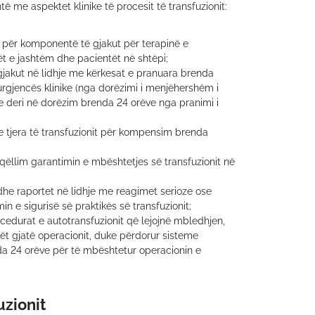
ë me aspektet klinike të procesit të transfuzionit:
e për komponentë të gjakut për terapinë e
tët e jashtëm dhe pacientët në shtëpi;
gjakut në lidhje me kërkesat e pranuara brenda
 urgjencës klinike (nga dorëzimi i menjëhershëm i
me deri në dorëzim brenda 24 orëve nga pranimi i
e tjera të transfuzionit për kompensim brenda
ëllim garantimin e mbështetjes së transfuzionit në
dhe raportet në lidhje me reagimet serioze ose
n e sigurisë së praktikës së transfuzionit;
cedurat e autotransfuzionit që lejojnë mbledhjen,
tët gjatë operacionit, duke përdorur sisteme
nda 24 orëve për të mbështetur operacionin e
uzionit