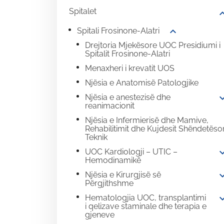
Spitalet
expand
expand_more
Spitali Frosinone-Alatri
Drejtoria Mjekësore UOC Presidiumi i
Spitalit Frosinone-Alatri
Menaxheri i krevatit UOS
Njësia e Anatomisë Patologjike
expand
Njësia e anestezisë dhe
reanimacionit
Njësia e Infermierisë dhe Mamive,
Rehabilitimit dhe Kujdesit Shëndetëso
Teknik
expand
UOC Kardiologji – UTIC –
Hemodinamikë
expand
Njësia e Kirurgjisë së
Përgjithshme
expand
Hematologjia UOC, transplantimi
i qelizave staminale dhe terapia e
gjeneve