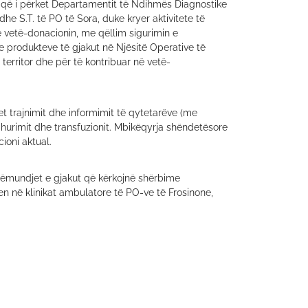
 që i përket Departamentit të Ndihmës Diagnostike
dhe S.T. të PO të Sora, duke kryer aktivitete të
 vetë-donacionin, me qëllim sigurimin e
 produkteve të gjakut në Njësitë Operative të
territor dhe për të kontribuar në vetë-
jet trajnimit dhe informimit të qytetarëve (me
hurimit dhe transfuzionit. Mbikëqyrja shëndetësore
ioni aktual.
sëmundjet e gjakut që kërkojnë shërbime
n në klinikat ambulatore të PO-ve të Frosinone,