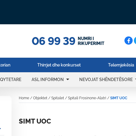
06 99 39
Cerc
NUMRI I
RIKUPERIMIT
torian
Thirrjet dhe konkurset
Telemjekësia
arrow_drop_down
arrow_
 QYTETARE
ASL INFORMON
NEVOJAT SHËNDETËSORE
Home
/
Objektet
/
Spitalet
/
Spitali Frosinone-Alatri
/
SIMT UOC
SIMT UOC
_more