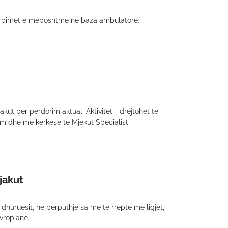
hërbimet e mëposhtme në baza ambulatore:
kut për përdorim aktual. Aktiviteti i drejtohet të
akim dhe me kërkesë të Mjekut Specialist.
jakut
dhuruesit, në përputhje sa më të rreptë me ligjet,
vropiane.