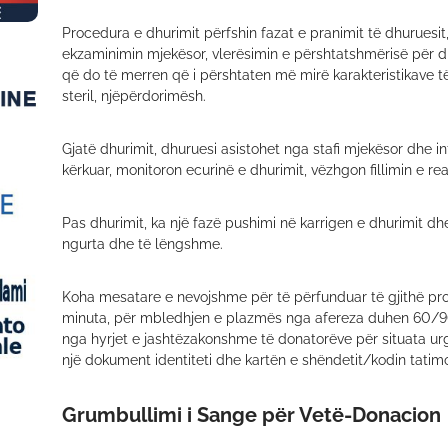
Procedura e dhurimit përfshin fazat e pranimit të dhuruesit
ekzaminimin mjekësor, vlerësimin e përshtatshmërisë për d
që do të merren që i përshtaten më mirë karakteristikave të 
steril, njëpërdorimësh.
Gjatë dhurimit, dhuruesi asistohet nga stafi mjekësor dhe infe
kërkuar, monitoron ecurinë e dhurimit, vëzhgon fillimin e r
Pas dhurimit, ka një fazë pushimi në karrigen e dhurimit d
ngurta dhe të lëngshme.
Koha mesatare e nevojshme për të përfunduar të gjithë pro
minuta, për mbledhjen e plazmës nga afereza duhen 60/9
nga hyrjet e jashtëzakonshme të donatorëve për situata urg
një dokument identiteti dhe kartën e shëndetit/kodin tatimo
Grumbullimi i Sange për Vetë-Donacion