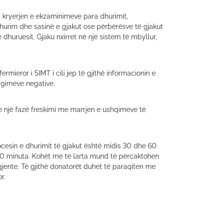
, kryerjen e ekzaminimeve para dhurimit,
hurim dhe sasinë e gjakut ose përbërësve të gjakut
dhuruesit. Gjaku nxirret në një sistem të mbyllur,
rmieror i SIMT i cili jep të gjithë informacionin e
eagimeve negative.
he një fazë freskimi me marrjen e ushqimeve të
cesin e dhurimit të gjakut është midis 30 dhe 60
0 minuta. Kohët më të larta mund të përcaktohen
jente. Të gjithë donatorët duhet të paraqiten me
r.