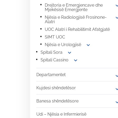
expand
Drejtoria e Emergjencave dhe
Mjekësisë Emergjente
expand
Njësia e Radiologjisë Frosinone-
Alatri
UOC Alatri i Rehabilitimit Afatgjatë
SIMT UOC
expand_more
Njësia e Urologjisë
expand_more
Spitali Sora
expand_more
Spitali Cassino
Departamentet
expand
Kujdesi shëndetësor
expand
Banesa shëndetësore
expand
Udi – Njësia e Infermierisë