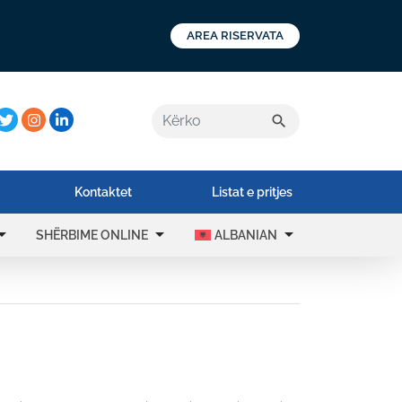
AREA RISERVATA
a:
search
Kontaktet
Listat e pritjes
drop_down
arrow_drop_down
arrow_drop_down
SHËRBIME ONLINE
ALBANIAN