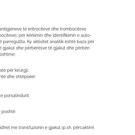
antigjeneve të eritrociteve dhe trombociteve
ociteve), për kërkimin dhe identifikimin e auto-
 parregullta. Ky aktivitet analitik është baza për
të gjakut dhe përbërësve të gjakut dhe përbën
poshtme:
të për kirurgji;
antë dhe shtëpiakë;
e porsalindurit.
ë poshtë:
idhet me transfuzionin e gjakut (p.sh. përcaktimi