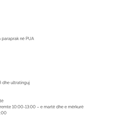
im paraprak në PUA
i dhe ultratinguj
të
remte 10:00-13:00 – e martë dhe e mërkurë
0:00