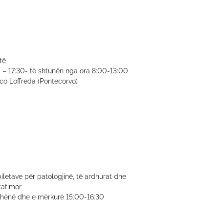
të
– 17:30- të shtunën nga ora 8:00-13:00
arco Loffreda (Pontecorvo)
biletave për patologjinë, të ardhurat dhe
tatimor
 hënë dhe e mërkurë 15:00-16:30