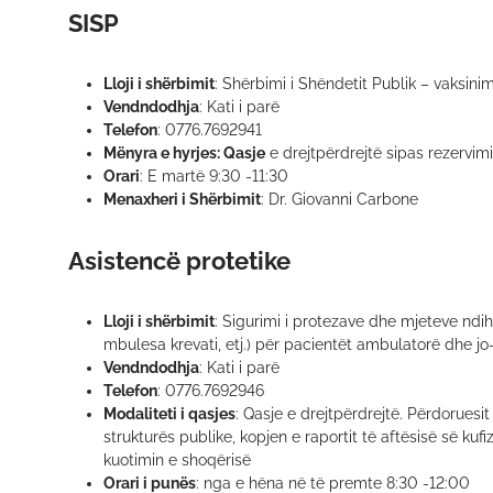
SISP
Lloji i shërbimit
: Shërbimi i Shëndetit Publik – vaksinimi
Vendndodhja
: Kati i parë
Telefon
: 0776.7692941
Mënyra e hyrjes: Qasje
e drejtpërdrejtë sipas rezervimi
Orari
: E martë 9:30 -11:30
Menaxheri i Shërbimit
: Dr. Giovanni Carbone
Asistencë protetike
Lloji i shërbimit
: Sigurimi i protezave dhe mjeteve ndih
mbulesa krevati, etj.) për pacientët ambulatorë dhe j
Vendndodhja
: Kati i parë
Telefon
: 0776.7692946
Modaliteti i qasjes
: Qasje e drejtpërdrejtë. Përdoruesit
strukturës publike, kopjen e raportit të aftësisë së kuf
kuotimin e shoqërisë
Orari i punës
: nga e hëna në të premte 8:30 -12:00