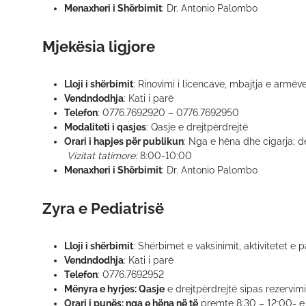
Menaxheri i Shërbimit
: Dr. Antonio Palombo
Mjekësia ligjore
Lloji i shërbimit
: Rinovimi i licencave, mbajtja e armëv
Vendndodhja
: Kati i parë
Telefon
: 0776.7692920 – 0776.7692950
Modaliteti i qasjes
: Qasje e drejtpërdrejtë
Orari i hapjes për publikun
: Nga e hëna dhe cigarja; 
Vizitat tatimore:
8:00-10:00
Menaxheri i Shërbimit
: Dr. Antonio Palombo
Zyra e Pediatrisë
Lloji i shërbimit
: Shërbimet e vaksinimit, aktivitetet e
Vendndodhja
: Kati i parë
Telefon
: 0776.7692952
Mënyra e hyrjes: Qasje
e drejtpërdrejtë sipas rezervimi
Orari i punës: nga e hëna në të
premte 8:30 – 12:00- e