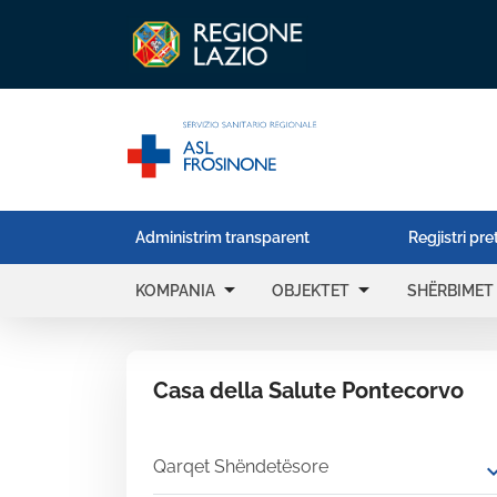
Administrim transparent
Regjistri pre
arrow_drop_down
arrow_drop_down
KOMPANIA
OBJEKTET
SHËRBIMET
Casa della Salute Pontecorvo
Qarqet Shëndetësore
expand