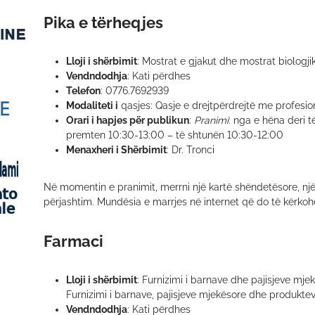
Pika e tërheqjes
Lloji i shërbimit
: Mostrat e gjakut dhe mostrat biologji
Vendndodhja
: Kati përdhes
Telefon
: 0776.7692939
Modaliteti i
qasjes: Qasje e drejtpërdrejtë me profesion
Orari i hapjes për publikun
:
Pranimi
: nga e hëna deri t
premten 10:30-13:00 – të shtunën 10:30-12:00
Menaxheri i Shërbimit
: Dr. Tronci
Në momentin e pranimit, merrni një kartë shëndetësore, nj
përjashtim. Mundësia e marrjes në internet që do të kërkoh
Farmaci
Lloji i shërbimit
: Furnizimi i barnave dhe pajisjeve mj
Furnizimi i barnave, pajisjeve mjekësore dhe produktev
Vendndodhja
: Kati përdhes