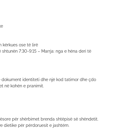
ke
 kërkues ose të lirë
ë shtunën 7:30-9:15 – Marrja
: nga e hëna deri të
ë dokument identiteti dhe një kod tatimor dhe çdo
et në kohën e pranimit.
ekësore për shërbimet brenda shtëpisë së shëndetit.
e dietike për përdoruesit e jashtëm.