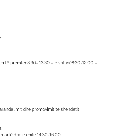
e
deri të premten8:30- 13:30 – e shtunë8:30-12:00 –
 parandalimit dhe promovimit të shëndetit
t
 martë dhe e enjte 14:30-16:00