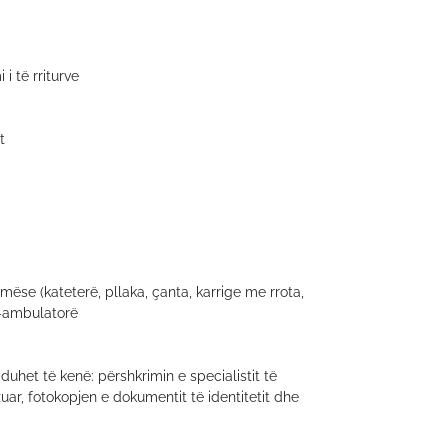
 i të rriturve
t
mëse (kateterë, pllaka, çanta, karrige me rrota,
o-ambulatorë
 duhet të kenë: përshkrimin e specialistit të
izuar, fotokopjen e dokumentit të identitetit dhe