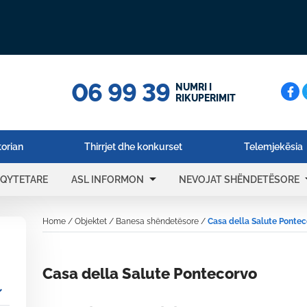
06 99 39
Cerc
NUMRI I
RIKUPERIMIT
torian
Thirrjet dhe konkurset
Telemjekësia
arrow_drop_down
arrow_
 QYTETARE
ASL INFORMON
NEVOJAT SHËNDETËSORE
Home
/
Objektet
/
Banesa shëndetësore
/
Casa della Salute Ponte
Casa della Salute Pontecorvo
_more