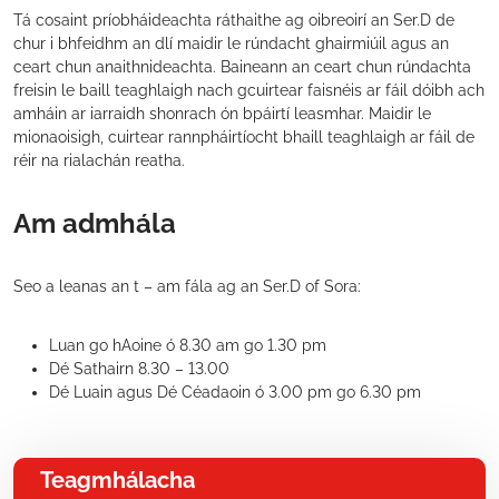
Tá cosaint príobháideachta ráthaithe ag oibreoirí an Ser.D de
chur i bhfeidhm an dlí maidir le rúndacht ghairmiúil agus an
ceart chun anaithnideachta. Baineann an ceart chun rúndachta
freisin le baill teaghlaigh nach gcuirtear faisnéis ar fáil dóibh ach
amháin ar iarraidh shonrach ón bpáirtí leasmhar. Maidir le
mionaoisigh, cuirtear rannpháirtíocht bhaill teaghlaigh ar fáil de
réir na rialachán reatha.
Am admhála
Seo a leanas an t – am fála ag an Ser.D of Sora:
Luan go hAoine ó 8.30 am go 1.30 pm
Dé Sathairn 8.30 – 13.00
Dé Luain agus Dé Céadaoin ó 3.00 pm go 6.30 pm
Teagmhálacha