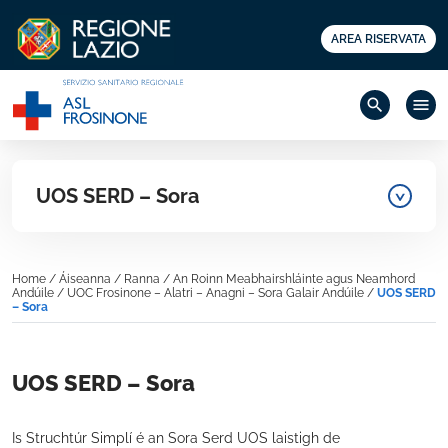
AREA RISERVATA
search
menu
UOS SERD – Sora
Home
/
Áiseanna
/
Ranna
/
An Roinn Meabhairshláinte agus Neamhord
Andúile
/
UOC Frosinone – Alatri – Anagni – Sora Galair Andúile
/
UOS SERD
– Sora
UOS SERD – Sora
Is Struchtúr Simplí é an Sora Serd UOS laistigh de