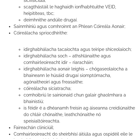
sícifisiciúla;
scagthástáil le haghaidh ionfhabhtuithe VEID,
heipitíteas, tbc;
deimhnithe andúile drugaí.
Sainmhíniú agus comhroinnt an Phlean Cóireála Aonair;
Cóireálacha spriocdhírithe:
idirghabhálacha tacaíochta agus teiripe shíceolaíoch;
idirghabhálacha soch – athshlánaithe agus
comhairleoireacht idir – riaracháin;
idirghabhálacha aonair leighis – chógaseolaíocha a
bhaineann le húsáid drugaí siomptómacha,
agónaitheoirí agus freasaithe;
cóireálacha síciatracha;
comhoibriú le sainionaid chun galair ghaolmhara a
bhainistiú;
is féidir é a dhéanamh freisin ag áiseanna creidiúnaithe
do chláir chónaithe, leathchónaithe nó
speisialtóireachta.
Faireachán cliniciúil;
Comhairleoireacht do sheirbhísí áitiúla agus ospidéil eile le