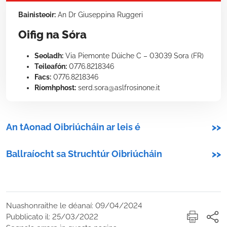
Bainisteoir:
An Dr Giuseppina Ruggeri
Oifig na Sóra
Seoladh:
Via Piemonte Dúiche C – 03039 Sora (FR)
Teileafón:
0776.8218346
Facs:
0776.8218346
Ríomhphost:
serd.sora@aslfrosinone.it
An tAonad Oibriúcháin ar leis é
>>
Ballraíocht sa Struchtúr Oibriúcháin
>>
Nuashonraithe le déanaí: 09/04/2024
Pubblicato il: 25/03/2022