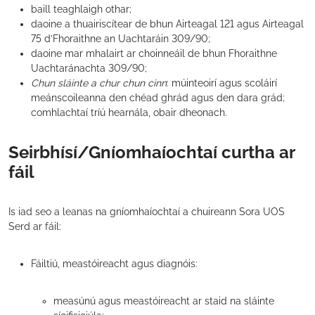
baill teaghlaigh othar;
daoine a thuairiscítear de bhun Airteagal 121 agus Airteagal
75 d’Fhoraithne an Uachtaráin 309/90;
daoine mar mhalairt ar choinneáil de bhun Fhoraithne
Uachtaránachta 309/90;
Chun sláinte a chur chun cinn
: múinteoirí agus scoláirí
meánscoileanna den chéad ghrád agus den dara grád;
comhlachtaí tríú hearnála, obair dheonach.
Seirbhísí/Gníomhaíochtaí curtha ar
fáil
Is iad seo a leanas na gníomhaíochtaí a chuireann Sora UOS
Serd ar fáil:
Fáiltiú, meastóireacht agus diagnóis:
measúnú agus meastóireacht ar staid na sláinte