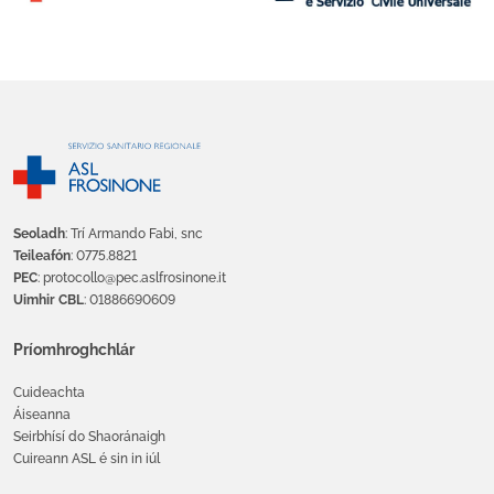
Seoladh
: Trí Armando Fabi, snc
Teileafón
: 0775.8821
PEC
: protocollo@pec.aslfrosinone.it
Uimhir CBL
: 01886690609
Príomhroghchlár
Cuideachta
Áiseanna
Seirbhísí do Shaoránaigh
Cuireann ASL é sin in iúl