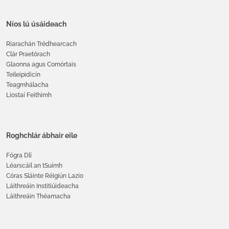
Níos lú úsáideach
Riarachán Trédhearcach
Clár Praetórach
Glaonna agus Comórtais
Teileipidicín
Teagmhálacha
Liostaí Feithimh
Roghchlár ábhair eile
Fógra Dlí
Léarscáil an tSuímh
Córas Sláinte Réigiún Lazio
Láithreáin Institiúideacha
Láithreáin Théamacha