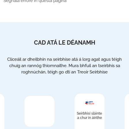
Segnala errore in questa pagina
CAD ATÁ LE DÉANAMH
Cliceáil ar dheilbhín na seirbhíse atá á lorg agat agus téigh
chuig an rannóg thiomnaithe. Mura bhfuil an tseirbhís sa
roghnúchán, téigh go dtí an Treoir Seirbhíse
Seirbhísí sláinte
a chur in áirithe