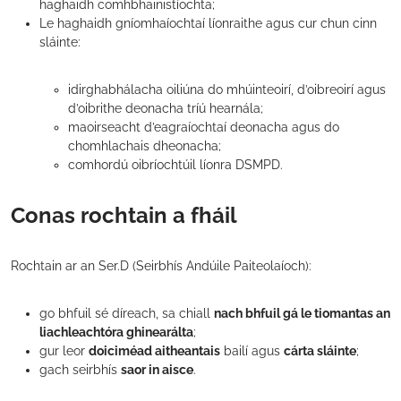
haghaidh comhbhainistíochta;
Le haghaidh gníomhaíochtaí líonraithe agus cur chun cinn
sláinte:
idirghabhálacha oiliúna do mhúinteoirí, d’oibreoirí agus
d’oibrithe deonacha tríú hearnála;
maoirseacht d’eagraíochtaí deonacha agus do
chomhlachais dheonacha;
comhordú oibríochtúil líonra DSMPD.
Conas rochtain a fháil
Rochtain ar an Ser.D (Seirbhís Andúile Paiteolaíoch):
go bhfuil sé díreach, sa chiall
nach bhfuil gá le tiomantas an
liachleachtóra ghinearálta
;
gur leor
doiciméad aitheantais
bailí agus
cárta sláinte
;
gach seirbhís
saor in aisce
.