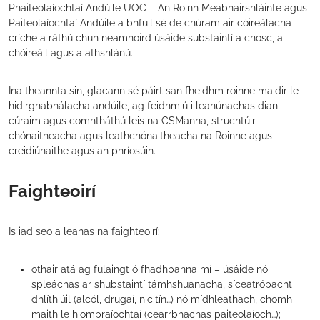
Phaiteolaíochtaí Andúile UOC – An Roinn Meabhairshláinte agus
Paiteolaíochtaí Andúile a bhfuil sé de chúram air cóireálacha
críche a ráthú chun neamhoird úsáide substaintí a chosc, a
chóireáil agus a athshlánú.
Ina theannta sin, glacann sé páirt san fheidhm roinne maidir le
hidirghabhálacha andúile, ag feidhmiú i leanúnachas dian
cúraim agus comhtháthú leis na CSManna, struchtúir
chónaitheacha agus leathchónaitheacha na Roinne agus
creidiúnaithe agus an phríosúin.
Faighteoirí
Is iad seo a leanas na faighteoirí:
othair atá ag fulaingt ó fhadhbanna mí – úsáide nó
spleáchas ar shubstaintí támhshuanacha, síceatrópacht
dhlíthiúil (alcól, drugaí, nicitín…) nó mídhleathach, chomh
maith le hiompraíochtaí (cearrbhachas paiteolaíoch…);