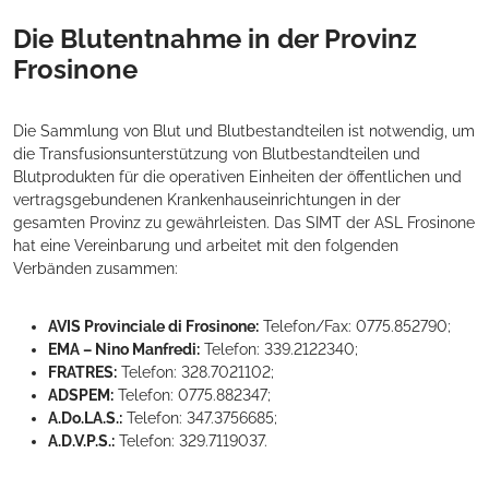
Die Blutentnahme in der Provinz
Frosinone
Die Sammlung von Blut und Blutbestandteilen ist notwendig, um
die Transfusionsunterstützung von Blutbestandteilen und
Blutprodukten für die operativen Einheiten der öffentlichen und
vertragsgebundenen Krankenhauseinrichtungen in der
gesamten Provinz zu gewährleisten. Das SIMT der ASL Frosinone
hat eine Vereinbarung und arbeitet mit den folgenden
Verbänden zusammen:
AVIS Provinciale di Frosinone:
Telefon/Fax: 0775.852790;
EMA – Nino Manfredi:
Telefon: 339.2122340;
FRATRES:
Telefon: 328.7021102;
ADSPEM:
Telefon: 0775.882347;
A.Do.LA.S.:
Telefon: 347.3756685;
A.D.V.P.S.:
Telefon: 329.7119037.