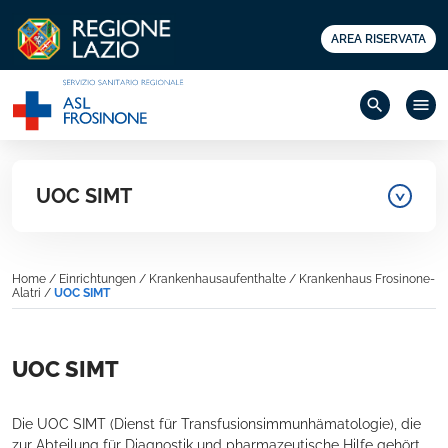
AREA RISERVATA
search
menu
UOC SIMT
Home
/
Einrichtungen
/
Krankenhausaufenthalte
/
Krankenhaus Frosinone-
Alatri
/
UOC SIMT
UOC SIMT
Die UOC SIMT (Dienst für Transfusionsimmunhämatologie), die
zur Abteilung für Diagnostik und pharmazeutische Hilfe gehört,