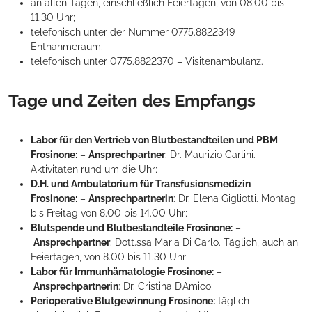
an allen Tagen, einschließlich Feiertagen, von 08.00 bis
11.30 Uhr;
telefonisch unter der Nummer 0775.8822349 –
Entnahmeraum;
telefonisch unter 0775.8822370 – Visitenambulanz.
Tage und Zeiten des Empfangs
Labor für den Vertrieb von Blutbestandteilen und PBM
Frosinone:
–
Ansprechpartner
: Dr. Maurizio Carlini.
Aktivitäten rund um die Uhr;
D.H. und Ambulatorium für Transfusionsmedizin
Frosinone:
–
Ansprechpartnerin
: Dr. Elena Gigliotti. Montag
bis Freitag von 8.00 bis 14.00 Uhr;
Blutspende und Blutbestandteile Frosinone:
–
Ansprechpartner
: Dott.ssa Maria Di Carlo. Täglich, auch an
Feiertagen, von 8.00 bis 11.30 Uhr;
Labor für Immunhämatologie Frosinone:
–
Ansprechpartnerin
: Dr. Cristina D’Amico;
Perioperative Blutgewinnung Frosinone:
täglich