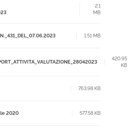
2.1
023
MB
_N._431_DEL_07.06.2023
1.51 MB
420.95
EPORT_ATTIVITA_VALUTAZIONE_28042023
KB
763.98 KB
ale 2020
577.58 KB