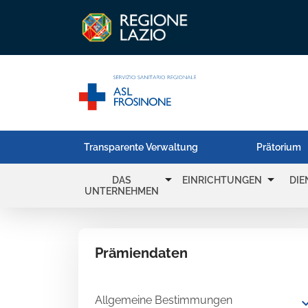
Transparente Verwaltung
Prätorium
arrow_drop_down
arrow_drop_down
DAS
EINRICHTUNGEN
DIE
UNTERNEHMEN
Prämiendaten
Allgemeine Bestimmungen
expand