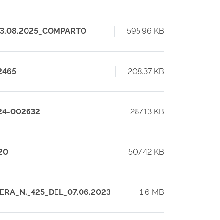
L 13.08.2025_COMPARTO
595.96 KB
02465
208.37 KB
024-002632
287.13 KB
20
507.42 KB
LIBERA_N._425_DEL_07.06.2023
1.6 MB