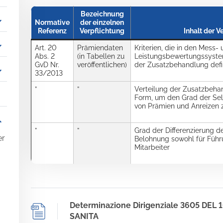
Bezeichnung
_more
Normative
der einzelnen
Referenz
Verpflichtung
Inhalt der V
_more
Art. 20
Prämiendaten
Kriterien, die in den Mess-
Abs. 2
(in Tabellen zu
Leistungsbewertungssyste
GvD Nr.
veröffentlichen)
der Zusatzbehandlung defin
_more
33/2013
”
”
Verteilung der Zusatzbehan
Form, um den Grad der Sele
von Prämien und Anreizen 
_more
”
”
Grad der Differenzierung 
er
Belohnung sowohl für Führu
Mitarbeiter
Determinazione Dirigenziale 3605 DEL
SANITA