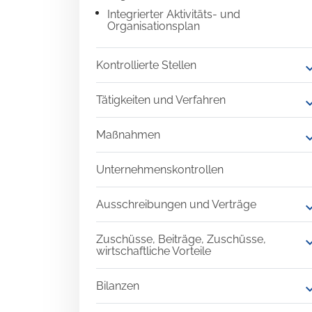
Integrierter Aktivitäts- und
Organisationsplan
Kontrollierte Stellen
expand
Tätigkeiten und Verfahren
expand
Maßnahmen
expand
Unternehmenskontrollen
Ausschreibungen und Verträge
expand
Zuschüsse, Beiträge, Zuschüsse,
expand
wirtschaftliche Vorteile
Bilanzen
expand