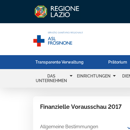
Transparente Verwaltung
Prätorium
arrow_drop_down
arrow_drop_down
DAS
EINRICHTUNGEN
DIE
UNTERNEHMEN
Finanzielle Vorausschau 2017
Allgemeine Bestimmungen
expand