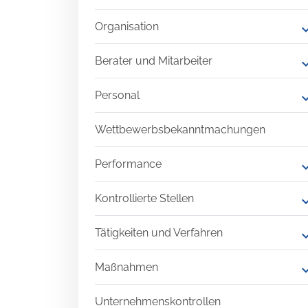
Organisation
expand
Berater und Mitarbeiter
expand
Personal
expand
Wettbewerbsbekanntmachungen
Performance
expand
Kontrollierte Stellen
expand
Tätigkeiten und Verfahren
expand
Maßnahmen
expand
Unternehmenskontrollen