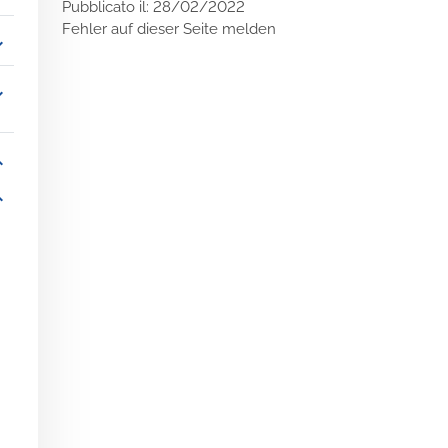
Pubblicato il: 28/02/2022
Fehler auf dieser Seite melden
_more
_more
_more
_more