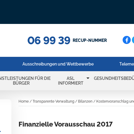
06 99 39
Cerc
RECUP-NUMMER
Ausschreibungen und Wettbewerbe
Teleme
arrow_drop_down
NSTLEISTUNGEN FÜR DIE
ASL
GESUNDHEITSBEDÜ
BÜRGER
INFORMIERT
Home
/
Transparente Verwaltung
/
Bilanzen
/
Kostenvoranschlag un
Finanzielle Vorausschau 2017
_more