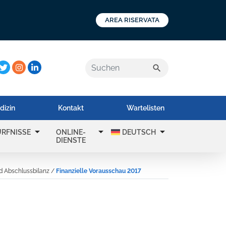
AREA RISERVATA
a:
search
dizin
Kontakt
Wartelisten
arrow_drop_down
arrow_drop_down
arrow_drop_down
RFNISSE
ONLINE-
DEUTSCH
DIENSTE
d Abschlussbilanz
/
Finanzielle Vorausschau 2017