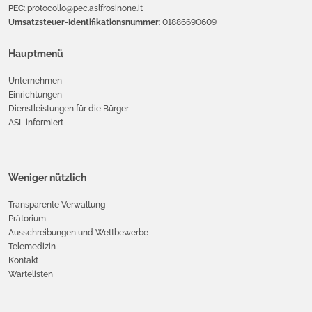
PEC
: protocollo@pec.aslfrosinone.it
Umsatzsteuer-Identifikationsnummer
: 01886690609
Hauptmenü
Unternehmen
Einrichtungen
Dienstleistungen für die Bürger
ASL informiert
Weniger nützlich
Transparente Verwaltung
Prätorium
Ausschreibungen und Wettbewerbe
Telemedizin
Kontakt
Wartelisten