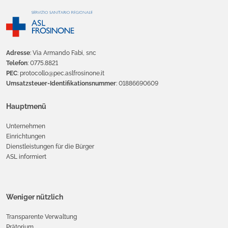
Adresse
: Via Armando Fabi, snc
Telefon
: 0775.8821
PEC
: protocollo@pec.aslfrosinone.it
Umsatzsteuer-Identifikationsnummer
: 01886690609
Hauptmenü
Unternehmen
Einrichtungen
Dienstleistungen für die Bürger
ASL informiert
Weniger nützlich
Transparente Verwaltung
Prätorium