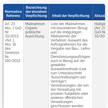
Bezeichnung
Normative
der einzelnen
Referenz
Verpflichtung
Inhalt der Verpflichtung
Aktualis
Art. 23
Maßnahmen
Liste der Maßnahmen,
Halbjähr
Abs. 1 GvD
Organe
mit besonderem Bezug
(Art. 23 
Nr.
politische
auf die endgültigen
GvD Nr.
33/2013
Ausrichtung
Maßnahmen der
33/2013
/Art. 1,
Verfahren: Auswahl des
Abs. 16
Auftragnehmers für die
des
Vergabe von Bau-, Liefer-
Gesetzes
und
Nr.
Dienstleistungsaufträgen,
190/2012
auch in Bezug auf die
gewählte
Auswahlmethode (Link
zum Unterabschnitt
“Ausschreibungen und
Verträge”);
Vereinbarungen, die von
der Verwaltung mit
privaten Subjekten oder
anderen öffentlichen
Verwaltungen
geschlossen wurden.