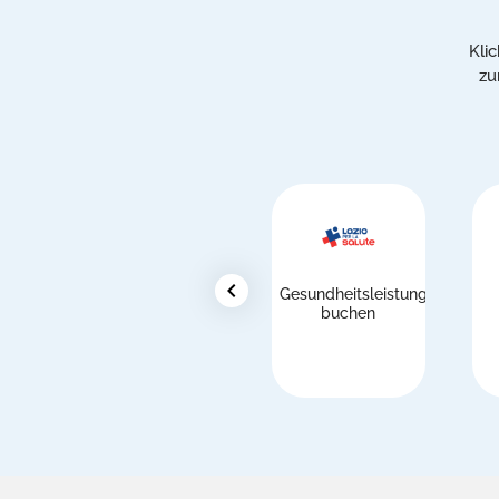
Kli
zu
chevron_left
Gesundheitsleistungen
buchen