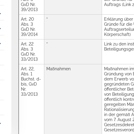
GvD Nr.
Auftrags (Link 
39/2013
_more
Art. 20
”
Erklärung über
Abs. 3
Gründe für die 
_more
GvD Nr.
Auftragserteilu
39/2014
Körperschaft)
_more
Art. 22
”
Link zu den ins
Abs. 3
Beteiligungsge
GvD Nr.
33/2013
Art. 22,
Maßnahmen
Maßnahmen im
Abs. 1
Gründung von B
Buchst. d-
dem Erwerb von
bis, GvD
gegründeten Ge
Nr.
öffentlicher Be
33/2013
von Beteiligun
öffentlich kont
geregelten Mä
Rationalisierun
in der gemäß Ar
vom 7. August 
_more
Gesetzesdekret
Gesetzesveror