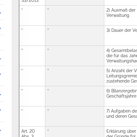
33/2013
”
”
2) Ausmaß der 
_more
Verwaltung
_more
”
”
3) Dauer der Ve
”
”
4) Gesamtbela
die für das Ja
_more
Verwaltungshau
”
”
5) Anzahl der V
_more
Leitungsgremie
zustehende Ge
”
”
6) Bilanzergebn
_more
Geschäftsjahre
_more
”
”
7) Aufgaben de
und deren Ges
_more
Art. 20
”
Erklärung über
Abs. 3
der Gründe für