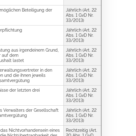
möglichen Beteiligung der
Jährlich (Art. 22
Abs. 1 GvD Nr.
33/2013)
rpflichtung
Jährlich (Art. 22
Abs. 1 GvD Nr.
33/2013)
stung aus irgendeinem Grund,
Jährlich (Art. 22
hr auf dem
Abs. 1 GvD Nr.
shalt lastet
33/2013)
erwaltungsvertreter in den
Jährlich (Art. 22
n und die ihnen jeweils
Abs. 1 GvD Nr.
samtvergütung
33/2013)
isse der letzten drei
Jährlich (Art. 22
Abs. 1 GvD Nr.
33/2013)
s Verwalters der Gesellschaft
Jährlich (Art. 22
amtvergütung
Abs. 1 GvD Nr.
33/2013)
 das Nichtvorhandensein eines
Rechtzeitig (Art.
 die Nichtübertragbarkeit des
20 Abs. 1 GvD