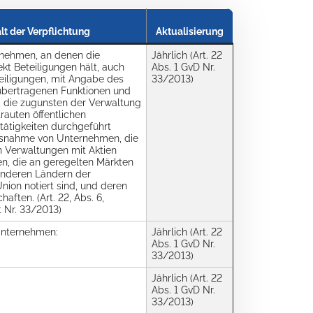
lt der Verpflichtung
Aktualisierung
rnehmen, an denen die
Jährlich (Art. 22
kt Beteiligungen hält, auch
Abs. 1 GvD Nr.
eiligungen, mit Angabe des
33/2013)
übertragenen Funktionen und
n, die zugunsten der Verwaltung
rauten öffentlichen
tätigkeiten durchgeführt
usnahme von Unternehmen, die
en Verwaltungen mit Aktien
n, die an geregelten Märkten
 anderen Ländern der
nion notiert sind, und deren
aften. (Art. 22, Abs. 6,
 Nr. 33/2013)
Unternehmen:
Jährlich (Art. 22
Abs. 1 GvD Nr.
33/2013)
Jährlich (Art. 22
Abs. 1 GvD Nr.
33/2013)