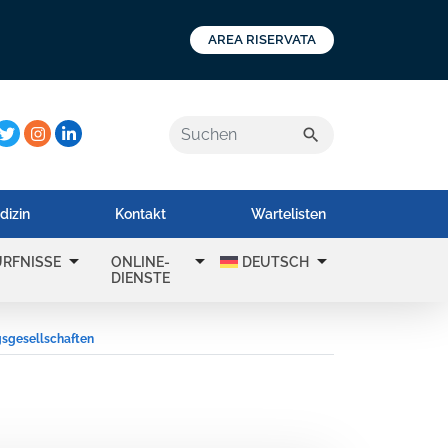
AREA RISERVATA
a:
search
dizin
Kontakt
Wartelisten
arrow_drop_down
arrow_drop_down
arrow_drop_down
RFNISSE
ONLINE-
DEUTSCH
DIENSTE
gsgesellschaften