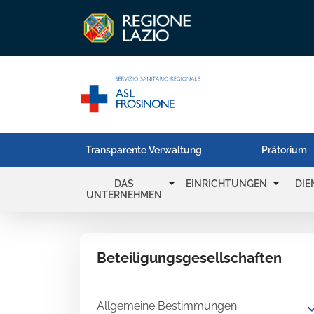
Transparente Verwaltung
Prätorium
arrow_drop_down
arrow_drop_down
DAS
EINRICHTUNGEN
DIE
UNTERNEHMEN
Beteiligungsgesellschaften
Allgemeine Bestimmungen
expand