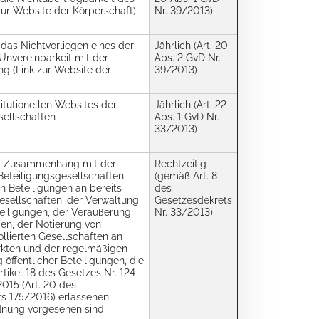
zur Website der Körperschaft)
Nr. 39/2013)
 das Nichtvorliegen eines der
Jährlich (Art. 20
Unvereinbarkeit mit der
Abs. 2 GvD Nr.
ng (Link zur Website der
39/2013)
titutionellen Websites der
Jährlich (Art. 22
sellschaften
Abs. 1 GvD Nr.
33/2013)
 Zusammenhang mit der
Rechtzeitig
eteiligungsgesellschaften,
(gemäß Art. 8
 Beteiligungen an bereits
des
sellschaften, der Verwaltung
Gesetzesdekrets
teiligungen, der Veräußerung
Nr. 33/2013)
gen, der Notierung von
rollierten Gesellschaften an
rkten und der regelmäßigen
g öffentlicher Beteiligungen, die
tikel 18 des Gesetzes Nr. 124
2015 (Art. 20 des
s 175/2016) erlassenen
dnung vorgesehen sind