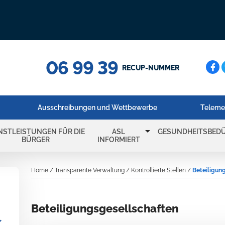
06 99 39
Cerc
RECUP-NUMMER
Ausschreibungen und Wettbewerbe
Teleme
arrow_drop_down
NSTLEISTUNGEN FÜR DIE
ASL
GESUNDHEITSBEDÜ
BÜRGER
INFORMIERT
Home
/
Transparente Verwaltung
/
Kontrollierte Stellen
/
Beteiligun
Beteiligungsgesellschaften
_more