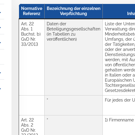
Normative
Bezeichnung der einzelnen
_more
Referenz
Verpflichtung
Inha
Art. 22
Daten der
Liste der Unte
_more
Abs. 1
Beteiligungsgesellschaften
Verwaltung dire
Buchst. b)
(in Tabellen zu
Minderheitsbet
GvD Nr.
veröffentlichen)
Umfangs, der 
_more
33/2013
der Tätigkeite
oder der anvert
Dienstleistungs
werden, mit A
von öffentlich
gehalten werde
_more
in Italien oder
Europäischen U
Tochtergesellsch
_more
Gesetzesdekret
”
Für jedes der 
Art. 22
”
1) Firmenname
Abs. 2
GvD Nr.