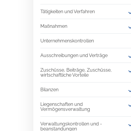
Tätigkeiten und Verfahren
expand
Maßnahmen
expand
Unternehmenskontrollen
Ausschreibungen und Verträge
expand
Zuschüsse, Beiträge, Zuschüsse,
expand
wirtschaftliche Vorteile
Bilanzen
expand
Liegenschaften und
expand
Vermögensverwaltung
Verwaltungskontrollen und -
expand
beanstandungen