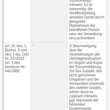
Zustimmung)]
(Hinweis: Es ist
notwendig, die
Veröffentlichung
sensibler Daten durch
geeignete
Maßnahmen der
betroffenen Person
oder der Verwaltung
einzuschränken)
Art. 14, Abs. 1,
”
3) Bescheinigung
J
Buchst. f) und
über die
Abs. 1-bis, GvD
Veränderungen der
Nr. 33/2013
Vermögenssituation
Art. 3 des
im Vorjahr und Kopie
Gesetzes Nr.
der Steuererklärung
441/1982
[für das Subjekt, den
nicht getrennten
Ehegatten und die
Verwandten innerhalb
des zweiten Grades,
sofern diese es
zulassen (Hinweis:
ggf. Nachweis der
fehlenden
Zustimmung)]