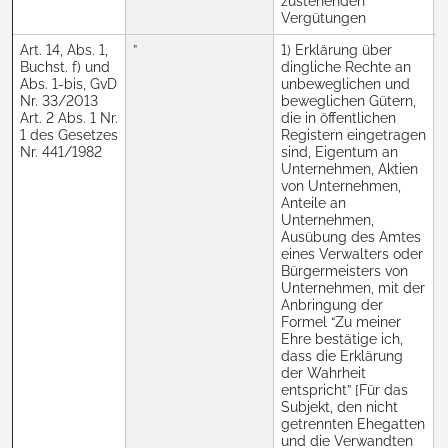
zustehenden
Vergütungen
Art. 14, Abs. 1,
”
1) Erklärung über
K
Buchst. f) und
dingliche Rechte an
i
Abs. 1-bis, GvD
unbeweglichen und
Nr. 33/2013
beweglichen Gütern,
Art. 2 Abs. 1 Nr.
die in öffentlichen
E
1 des Gesetzes
Registern eingetragen
Nr. 441/1982
sind, Eigentum an
b
Unternehmen, Aktien
von Unternehmen,
A
Anteile an
M
Unternehmen,
Ausübung des Amtes
eines Verwalters oder
Bürgermeisters von
Unternehmen, mit der
Anbringung der
Formel “Zu meiner
Ehre bestätige ich,
dass die Erklärung
der Wahrheit
entspricht” [Für das
Subjekt, den nicht
getrennten Ehegatten
und die Verwandten