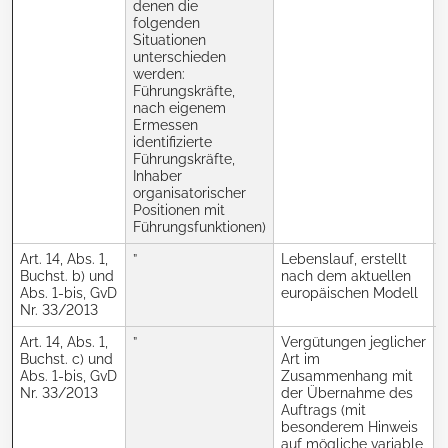
denen die
folgenden
Situationen
unterschieden
werden:
Führungskräfte,
nach eigenem
Ermessen
identifizierte
Führungskräfte,
Inhaber
organisatorischer
Positionen mit
Führungsfunktionen)
Art. 14, Abs. 1,
”
Lebenslauf, erstellt
R
Buchst. b) und
nach dem aktuellen
Abs. 1-bis, GvD
europäischen Modell
N
Nr. 33/2013
Art. 14, Abs. 1,
”
Vergütungen jeglicher
R
Buchst. c) und
Art im
Abs. 1-bis, GvD
Zusammenhang mit
N
Nr. 33/2013
der Übernahme des
Auftrags (mit
besonderem Hinweis
auf mögliche variable