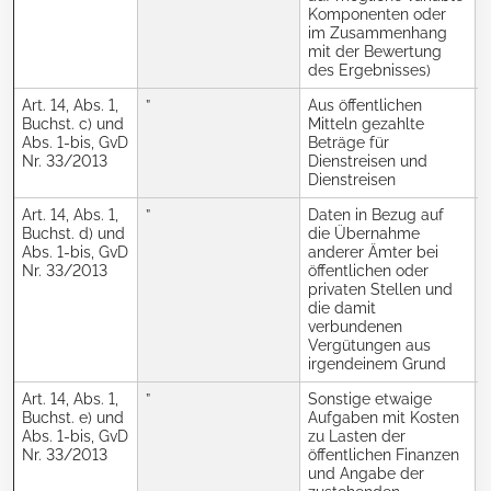
Komponenten oder
im Zusammenhang
mit der Bewertung
des Ergebnisses)
Art. 14, Abs. 1,
”
Aus öffentlichen
R
Buchst. c) und
Mitteln gezahlte
Abs. 1-bis, GvD
Beträge für
N
Nr. 33/2013
Dienstreisen und
Dienstreisen
Art. 14, Abs. 1,
”
Daten in Bezug auf
R
Buchst. d) und
die Übernahme
Abs. 1-bis, GvD
anderer Ämter bei
N
Nr. 33/2013
öffentlichen oder
privaten Stellen und
die damit
verbundenen
Vergütungen aus
irgendeinem Grund
Art. 14, Abs. 1,
”
Sonstige etwaige
R
Buchst. e) und
Aufgaben mit Kosten
Abs. 1-bis, GvD
zu Lasten der
N
Nr. 33/2013
öffentlichen Finanzen
und Angabe der