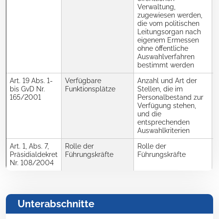
Verwaltung,
zugewiesen werden,
die vom politischen
Leitungsorgan nach
eigenem Ermessen
ohne öffentliche
Auswahlverfahren
bestimmt werden
Art. 19 Abs. 1-
Verfügbare
Anzahl und Art der
R
bis GvD Nr.
Funktionsplätze
Stellen, die im
165/2001
Personalbestand zur
Verfügung stehen,
und die
entsprechenden
Auswahlkriterien
Art. 1, Abs. 7,
Rolle der
Rolle der
J
Präsidialdekret
Führungskräfte
Führungskräfte
Nr. 108/2004
Unterabschnitte