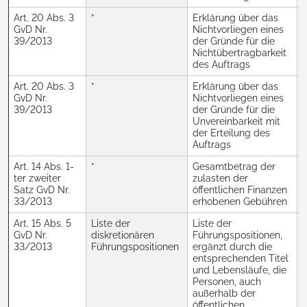
Art. 20 Abs. 3
”
Erklärung über das
R
GvD Nr.
Nichtvorliegen eines
A
39/2013
der Gründe für die
Nichtübertragbarkeit
des Auftrags
Art. 20 Abs. 3
”
Erklärung über das
J
GvD Nr.
Nichtvorliegen eines
39/2013
der Gründe für die
Unvereinbarkeit mit
der Erteilung des
Auftrags
Art. 14 Abs. 1-
”
Gesamtbetrag der
J
ter zweiter
zulasten der
Satz GvD Nr.
öffentlichen Finanzen
33/2013
erhobenen Gebühren
Art. 15 Abs. 5
Liste der
Liste der
GvD Nr.
diskretionären
Führungspositionen,
33/2013
Führungspositionen
ergänzt durch die
9
entsprechenden Titel
V
und Lebensläufe, die
u
Personen, auch
außerhalb der
öffentlichen