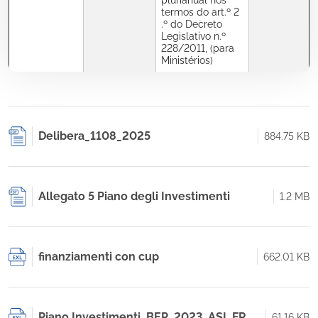
plurianual nos
termos do art.º 2
.º do Decreto
Legislativo n.º
228/2011, (para
Ministérios)
Delibera_1108_2025
884.75 KB
Allegato 5 Piano degli Investimenti
1.2 MB
finanziamenti con cup
662.01 KB
Piano Investimenti_BEP_2023_ASL FR
61.16 KB