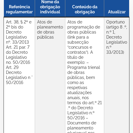
Nome da
Referência
obrigação
Conteúdo da
regulamentar
individual
obrigação
Atualizar
Art. 38, § 2º e
Atos de
Atos de
Oportuno
2º bis do
planeamento
programação de
(artigo 8 .º,
Decreto
de obras
obras públicas
n.º 1,
Legislativo
públicas
(link para a
Decreto
nº. 33/2013
subsecção
Legislativo
Art. 21 par. 7
“concursos e
n.º
do Decreto
contratos”). A
33/2013)
Legislativo
título de
no. 50/2016
exemplo: –
Art. 29
Programa trienal
Decreto
de obras
Legislativo n °
públicas, bem
50/2016
como as
respetivas
atualizações
anuais, nos
termos do art.º 21
.º do Decreto
Legislativo n.º
50/2016 –
Documento de
planeamento