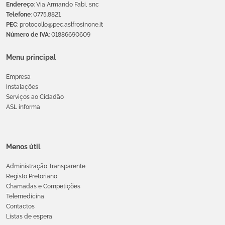
Endereço
: Via Armando Fabi, snc
Telefone
: 0775.8821
PEC
: protocollo@pec.aslfrosinone.it
Número de IVA
: 01886690609
Menu principal
Empresa
Instalações
Serviços ao Cidadão
ASL informa
Menos útil
Administração Transparente
Registo Pretoriano
Chamadas e Competições
Telemedicina
Contactos
Listas de espera