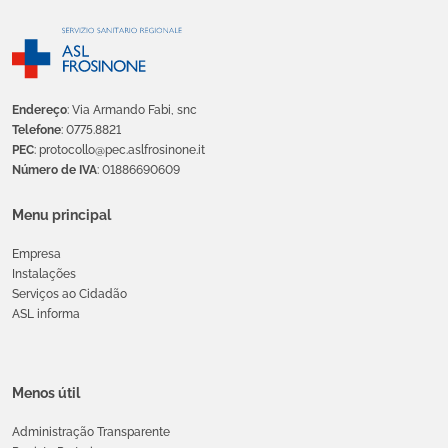
Endereço
: Via Armando Fabi, snc
Telefone
: 0775.8821
PEC
: protocollo@pec.aslfrosinone.it
Número de IVA
: 01886690609
Menu principal
Empresa
Instalações
Serviços ao Cidadão
ASL informa
Menos útil
Administração Transparente