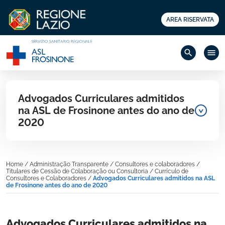
AREA RISERVATA
search
menu
Advogados Curriculares admitidos
na ASL de Frosinone antes do ano de
2020
Home
/
Administração Transparente
/
Consultores e colaboradores
/
Titulares de Cessão de Colaboração ou Consultoria
/
Currículo de
Consultores e Colaboradores
/
Advogados Curriculares admitidos na ASL
de Frosinone antes do ano de 2020
Advogados Curriculares admitidos na