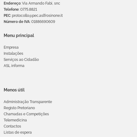
Endereço
: Via Armando Fabi, snc
Telefone
: 0775.8821
PEC
: protocollo@pec.aslfrosinone.it
Número de IVA
: 01886690609
Menu principal
Empresa
Instalações
Serviços ao Cidadão
ASL informa
Menos útil
Administração Transparente
Registo Pretoriano
Chamadas e Competições
Telemedicina
Contactos
Listas de espera