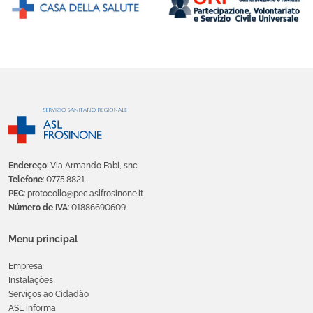
Endereço
: Via Armando Fabi, snc
Telefone
: 0775.8821
PEC
: protocollo@pec.aslfrosinone.it
Número de IVA
: 01886690609
Menu principal
Empresa
Instalações
Serviços ao Cidadão
ASL informa