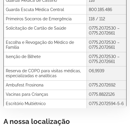
Guarda Médica de Cassino
118
Guarda Escuta Médica Central
800.185.486
Primeiros Socorros de Emergência
118 / 112
Solicitação de Cartão de Saúde
0775.2072530 –
0775.2072661
Escolha e Revogação do Médico de
0775.2072530 –
Família
0775.2072661
Isenção de Bilhete
0775.2072530 –
0775.2072661
Reserva de COPO para visitas médicas,
06,9939
especializadas e analíticas
Ambufest Frosinona
0775.2072692
Vacinas para Crianças
0775.8822126
Escritório Multiétnico
0775.2072594-5-6
A nossa localização