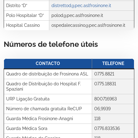
Distrito “D”
distrettod@pec.aslfrosinone.it
Polo Hospitalar “D”
polod@pec.aslfrosinone.it
Hospital Cassino
ospedalecassino@pec.aslfrosinone.it
Números de telefone úteis
CONTACTO
TELEFONE
Quadro de distribuição de Frosinona ASL
0775.8821
Quadro de Distribuição do Hospital F.
0775.18831
Spaziani
URP Ligação Gratuita
800716963
Número de chamada gratuita ReCUP
06,9939
Guarda Médica Frosinone-Anagni
118
Guarda Médica Sora
0776.833536