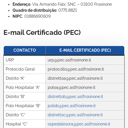
Endereço
: Via Armando Fabi, SNC – 03100 Frosinone
Quadro de distribuição
: 0775.8821
NIPC
: 01886690609
E-mail Certificado (PEC)
CONTACTO
E-MAIL CERTIFICADO (PEC)
URP
urp@pec.aslfrosinone.it
Protocolo Geral
protocollo@pec.aslfrosinone.it
Distrito “A”
distrettoa@pec.aslfrosinone.it
Polo Hospitalar “A”
poloa@pec.aslfrosinone.it
Distrito “B”
distrettob@pec.aslfrosinone.it
Polo Hospitalar “B”
polob@pec.aslfrosinone.it
Distrito “C”
distrettoc@pec.aslfrosinone.it
Hospital “C”
ospedalesora@pec.aslfrosinone.it