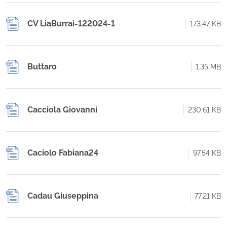
CV LiaBurrai-122024-1
173.47 KB
Buttaro
1.35 MB
Cacciola Giovanni
230.61 KB
Caciolo Fabiana24
97.54 KB
Cadau Giuseppina
77.21 KB