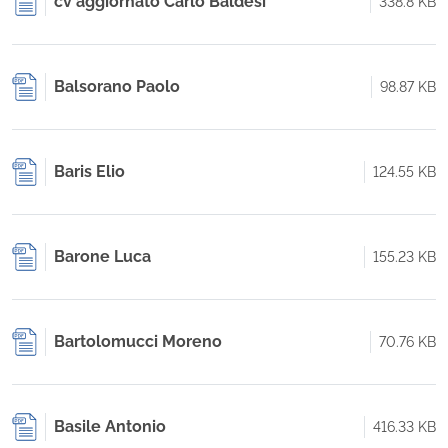
cv aggiornato Carlo Baldesi
338.8 KB
Balsorano Paolo
98.87 KB
Baris Elio
124.55 KB
Barone Luca
155.23 KB
Bartolomucci Moreno
70.76 KB
Basile Antonio
416.33 KB