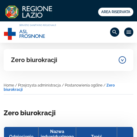
AREA RISERVATA
search
menu
Zero biurokracji
Home
/
Przejrzysta administracja
/
Postanowienia ogólne
/
Zero
biurokracji
Zero biurokracji
Nazwa
Odniesienie
indywidualnego
Treść