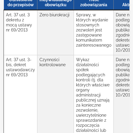
do przepisów
obowiązku
zobowiązania
Aktua
Art. 37 ust. 3
Zero biurokracji
Sprawy, w
Dane nie
dekretu z
których wydanie
podlegaj
mocą ustawy
stosownych
obowiąz
nr 69/2013
zezwoleń jest
publikacj
zastępowane
zgodnie 
komunikatem
dekrete
zainteresowanego
ustawo
10/2016
Art. 37 ust. 3-
Czynności
Wykaz
Dane nie
bis, dekret
kontrolowane
działalności
podlegaj
ustawodawczy
spółek
obowiąz
nr 69/2013
podlegających
publikacj
kontroli (tj. dla
zgodnie 
których właściwe
dekrete
organy
ustawo
administracji
10/2016
publicznej uznają
za konieczne
zezwolenie,
uwierzytelnione
sprawozdanie z
rozpoczęcia
działalności lub