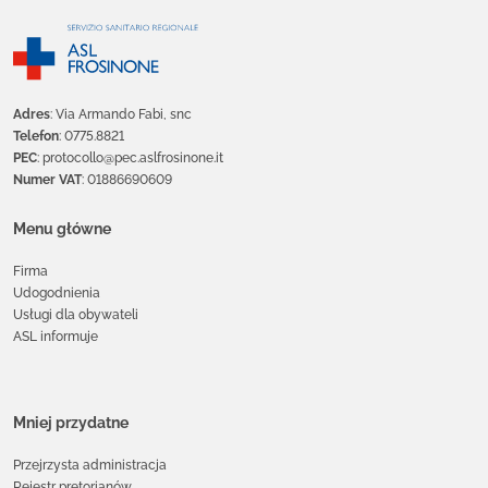
Adres
: Via Armando Fabi, snc
Telefon
: 0775.8821
PEC
: protocollo@pec.aslfrosinone.it
Numer VAT
: 01886690609
Menu główne
Firma
Udogodnienia
Usługi dla obywateli
ASL informuje
Mniej przydatne
Przejrzysta administracja
Rejestr pretorianów