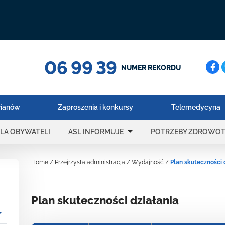
06 99 39
Cerc
NUMER REKORDU
rianów
Zaproszenia i konkursy
Telemedycyna
arrow_drop_down
LA OBYWATELI
ASL INFORMUJE
POTRZEBY ZDROWO
Home
/
Przejrzysta administracja
/
Wydajność
/
Plan skuteczności 
Plan skuteczności działania
_more