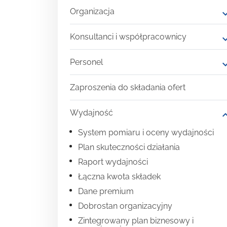
Organizacja
expand
Konsultanci i współpracownicy
expand
Personel
expand
Zaproszenia do składania ofert
Wydajność
expand
System pomiaru i oceny wydajności
Plan skuteczności działania
Raport wydajności
Łączna kwota składek
Dane premium
Dobrostan organizacyjny
Zintegrowany plan biznesowy i