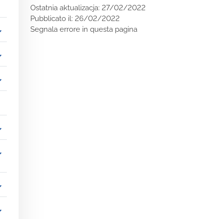
Ostatnia aktualizacja: 27/02/2022
Pubblicato il: 26/02/2022
Segnala errore in questa pagina
_more
_more
_more
_more
_more
_more
_more