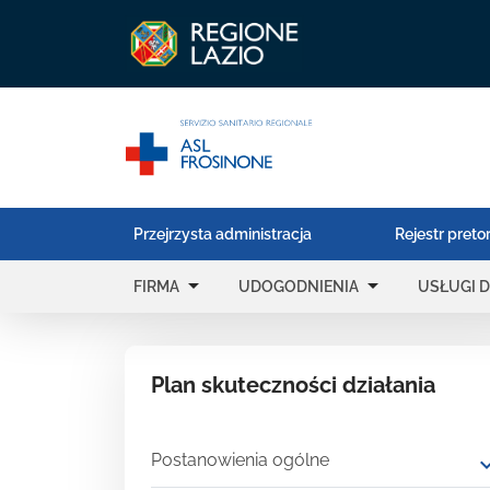
Przejrzysta administracja
Rejestr preto
arrow_drop_down
arrow_drop_down
FIRMA
UDOGODNIENIA
USŁUGI D
Plan skuteczności działania
Postanowienia ogólne
expand