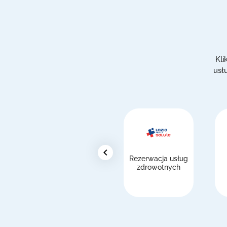
Kli
usł
chevron_left
Rezerwacja usług
zdrowotnych