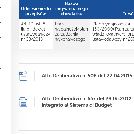
Nazwa
_more
Odniesienie do
indywidualnego
przepisów
obowiązku
Treść
_more
Art. 10 ust. 8
Plan
Plan wydajności (art
lit. b), dekret
wydajności/plan
150/2009) Plan zarz
ustawodawczy
zarządzania
władz lokalnych) (art.
_more
nr 33/2013
wykonawczego
ustawodawczy nr 26
_more
Atto Deliberativo n. 506 del 22.04.201
Atto Deliberativo n. 557 del 29.05.2012 
integrato al Sistema di Budget