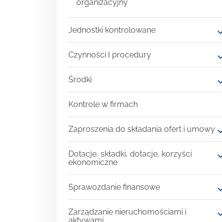
organizacyjny
Jednostki kontrolowane
expand
Czynności I procedury
expand
Środki
expand
Kontrole w firmach
Zaproszenia do składania ofert i umowy
expand
Dotacje, składki, dotacje, korzyści
expand
ekonomiczne
Sprawozdanie finansowe
expand
Zarządzanie nieruchomościami i
expand
aktywami