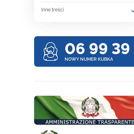
Inne treści
expand
06 99 39
NOWY NUMER KUBKA