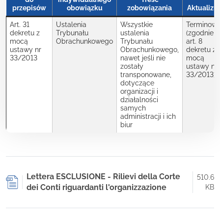
przepisów
obowiązku
zobowiązania
Aktualizuj
Art. 31
Ustalenia
Wszystkie
Terminow
dekretu z
Trybunału
ustalenia
(zgodnie z
mocą
Obrachunkowego
Trybunału
art. 8
ustawy nr
Obrachunkowego,
dekretu z
33/2013
nawet jeśli nie
mocą
zostały
ustawy nr
transponowane,
33/2013)
dotyczące
organizacji i
działalności
samych
administracji i ich
biur
Lettera ESCLUSIONE - Rilievi della Corte
510.6
dei Conti riguardanti l'organizzazione
KB