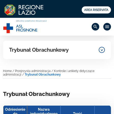
AREA RISERVATA
search
menu
Trybunał Obrachunkowy
Home
/
Przejrzysta administracja
/
Kontrole i ankiety dotyczące
administracji
/
Trybunał Obrachunkowy
Trybunał Obrachunkowy
Odniesienie
Nazwa
do
indywidualnego
Treść