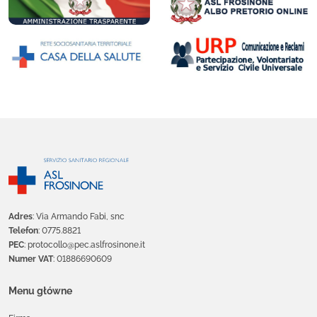
Adres
: Via Armando Fabi, snc
Telefon
: 0775.8821
PEC
: protocollo@pec.aslfrosinone.it
Numer VAT
: 01886690609
Menu główne