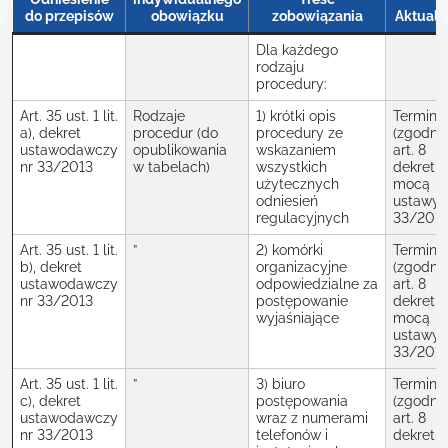
do przepisów
obowiązku
zobowiązania
Aktuali
Dla każdego
rodzaju
procedury:
Art. 35 ust. 1 lit.
Rodzaje
1) krótki opis
Termin
a), dekret
procedur (do
procedury ze
(zgodnie
ustawodawczy
opublikowania
wskazaniem
art. 8
nr 33/2013
w tabelach)
wszystkich
dekretu 
użytecznych
mocą
odniesień
ustawy 
regulacyjnych
33/2013
Art. 35 ust. 1 lit.
”
2) komórki
Termin
b), dekret
organizacyjne
(zgodnie
ustawodawczy
odpowiedzialne za
art. 8
nr 33/2013
postępowanie
dekretu 
wyjaśniające
mocą
ustawy 
33/2013
Art. 35 ust. 1 lit.
”
3) biuro
Termin
c), dekret
postępowania
(zgodnie
ustawodawczy
wraz z numerami
art. 8
nr 33/2013
telefonów i
dekretu 