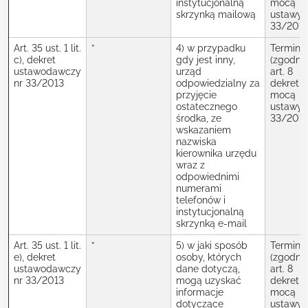
instytucjonalną
mocą
skrzynką mailową
ustawy 
33/2013
Art. 35 ust. 1 lit.
”
4) w przypadku
Termin
c), dekret
gdy jest inny,
(zgodnie
ustawodawczy
urząd
art. 8
nr 33/2013
odpowiedzialny za
dekretu 
przyjęcie
mocą
ostatecznego
ustawy 
środka, ze
33/2013
wskazaniem
nazwiska
kierownika urzędu
wraz z
odpowiednimi
numerami
telefonów i
instytucjonalną
skrzynką e-mail
Art. 35 ust. 1 lit.
”
5) w jaki sposób
Termin
e), dekret
osoby, których
(zgodnie
ustawodawczy
dane dotyczą,
art. 8
nr 33/2013
mogą uzyskać
dekretu 
informacje
mocą
dotyczące
ustawy 