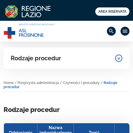
AREA RISERVATA
search
menu
Rodzaje procedur
Home
/
Przejrzysta administracja
/
Czynności I procedury
/
Rodzaje
procedur
Rodzaje procedur
Nazwa
Odniesienie
indywidualnego
Treść