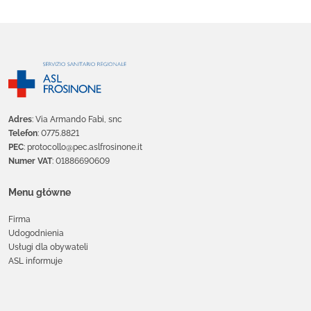
Adres
: Via Armando Fabi, snc
Telefon
: 0775.8821
PEC
: protocollo@pec.aslfrosinone.it
Numer VAT
: 01886690609
Menu główne
Firma
Udogodnienia
Usługi dla obywateli
ASL informuje