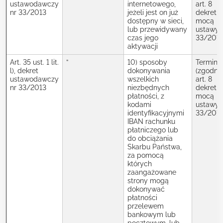
ustawodawczy
internetowego,
art. 8
nr 33/2013
jeżeli jest on już
dekretu 
dostępny w sieci,
mocą
lub przewidywany
ustawy 
czas jego
33/2013
aktywacji
Art. 35 ust. 1 lit.
”
10) sposoby
Termin
l), dekret
dokonywania
(zgodnie
ustawodawczy
wszelkich
art. 8
nr 33/2013
niezbędnych
dekretu 
płatności, z
mocą
kodami
ustawy 
identyfikacyjnymi
33/2013
IBAN rachunku
płatniczego lub
do obciążania
Skarbu Państwa,
za pomocą
których
zaangażowane
strony mogą
dokonywać
płatności
przelewem
bankowym lub