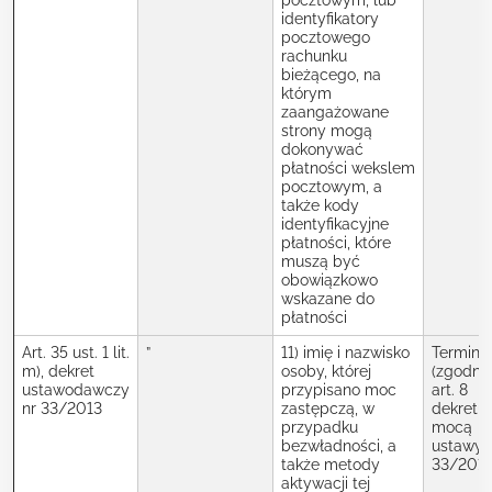
pocztowym, lub
identyfikatory
pocztowego
rachunku
bieżącego, na
którym
zaangażowane
strony mogą
dokonywać
płatności wekslem
pocztowym, a
także kody
identyfikacyjne
płatności, które
muszą być
obowiązkowo
wskazane do
płatności
Art. 35 ust. 1 lit.
”
11) imię i nazwisko
Termin
m), dekret
osoby, której
(zgodnie
ustawodawczy
przypisano moc
art. 8
nr 33/2013
zastępczą, w
dekretu 
przypadku
mocą
bezwładności, a
ustawy 
także metody
33/2013
aktywacji tej