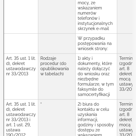
mocy, ze
wskazaniem
numerów
telefonów i
instytucjonalnych
skrzynek e-mail
W przypadku
postępowania na
wniosek strony:
Art. 35 ust. 1 lit.
Rodzaje
1) akty i
Termin
d), dekret
procedur (do
dokumenty, które
(zgodnie
ustawodawczy
opublikowania
należy dołączyć
art. 8
nr 33/2013
w tabelach)
do wniosku oraz
dekretu 
niezbędne
mocą
formularze, w tym
ustawy 
faksymile do
33/2013
samocertyfikacji
Art. 35 ust. 1 lit.
”
2) biura do
Termin
d), dekret
kontaktu w celu
(zgodnie
ustawodawczy
uzyskania
art. 8
nr 33/2013 i
informacji,
dekretu 
art. 1 ust. 29,
godziny i sposoby
mocą
ustawa
dostępu ze
ustawy 
190/2012
wskazaniem
33/2013