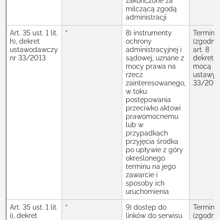
zakończone za
milczącą zgodą
administracji
Art. 35 ust. 1 lit.
”
8) instrumenty
Termin
h), dekret
ochrony
(zgodnie
ustawodawczy
administracyjnej i
art. 8
nr 33/2013
sądowej, uznane z
dekretu 
mocy prawa na
mocą
rzecz
ustawy 
zainteresowanego,
33/2013
w toku
postępowania
przeciwko aktowi
prawomocnemu
lub w
przypadkach
przyjęcia środka
po upływie z góry
określonego
terminu na jego
zawarcie i
sposoby ich
uruchomienia
Art. 35 ust. 1 lit.
”
9) dostęp do
Termin
i), dekret
linków do serwisu
(zgodnie