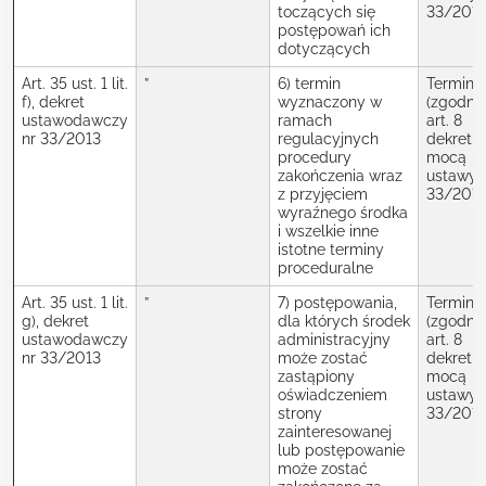
toczących się
33/2013
postępowań ich
dotyczących
Art. 35 ust. 1 lit.
”
6) termin
Termin
f), dekret
wyznaczony w
(zgodnie
ustawodawczy
ramach
art. 8
nr 33/2013
regulacyjnych
dekretu 
procedury
mocą
zakończenia wraz
ustawy 
z przyjęciem
33/2013
wyraźnego środka
i wszelkie inne
istotne terminy
proceduralne
Art. 35 ust. 1 lit.
”
7) postępowania,
Termin
g), dekret
dla których środek
(zgodnie
ustawodawczy
administracyjny
art. 8
nr 33/2013
może zostać
dekretu 
zastąpiony
mocą
oświadczeniem
ustawy 
strony
33/2013
zainteresowanej
lub postępowanie
może zostać