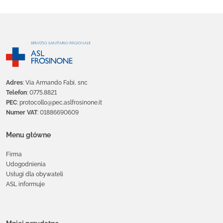
Adres
: Via Armando Fabi, snc
Telefon
: 0775.8821
PEC
: protocollo@pec.aslfrosinone.it
Numer VAT
: 01886690609
Menu główne
Firma
Udogodnienia
Usługi dla obywateli
ASL informuje