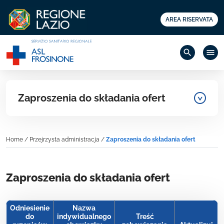
AREA RISERVATA
search
menu
Zaproszenia do składania ofert
Home
/
Przejrzysta administracja
/
Zaproszenia do składania ofert
Zaproszenia do składania ofert
Odniesienie
Nazwa
do
indywidualnego
Treść