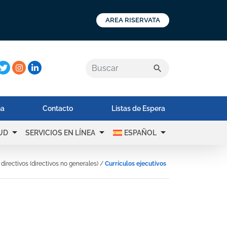
AREA RISERVATA
a:
search
na
Contacto
Listas de Espera
arrow_drop_down
arrow_drop_down
arrow_drop_down
UD
SERVICIOS EN LÍNEA
ESPAÑOL
 directivos (directivos no generales)
/
Currículos ejecutivos