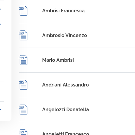
_more
Ambrisi Francesca
_more
Ambrosio Vincenzo
Mario Ambrisi
Andriani Alessandro
Angelozzi Donatella
_more
Angeletti Francesco