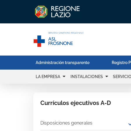
Administración transparente
Registro P
arrow_drop_down
arrow_drop_down
LA EMPRESA
INSTALACIONES
SERVICI
Currículos ejecutivos A-D
Disposiciones generales
expand