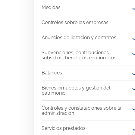
Medidas
expand
Controles sobre las empresas
Anuncios de licitación y contratos
expand
Subvenciones, contribuciones,
expand
subsidios, beneficios económicos
Balances
expand
Bienes inmuebles y gestión del
expand
patrimonio
Controles y constataciones sobre la
expand
administración
Servicios prestados
expand