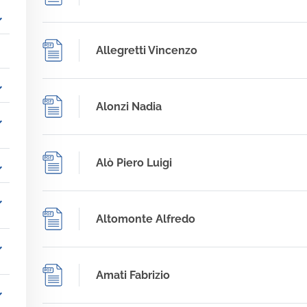
_more
Allegretti Vincenzo
_more
Alonzi Nadia
_more
Alò Piero Luigi
_more
_more
Altomonte Alfredo
_more
Amati Fabrizio
_more