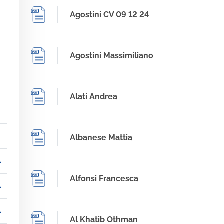
Agostini CV 09 12 24
Agostini Massimiliano
a
Alati Andrea
Albanese Mattia
_more
Alfonsi Francesca
_more
_more
Al Khatib Othman