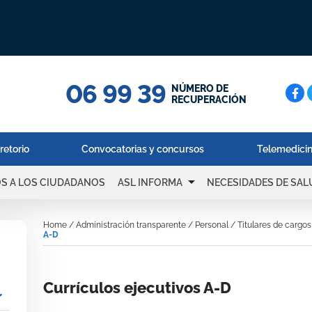
06 99 39
Cerc
NÚMERO DE
RECUPERACIÓN
retorio
Convocatorias y concursos
Telemedici
arrow_drop_down
OS A LOS CIUDADANOS
ASL INFORMA
NECESIDADES DE SAL
Home
/
Administración transparente
/
Personal
/
Titulares de cargos
A-D
Currículos ejecutivos A-D
_more