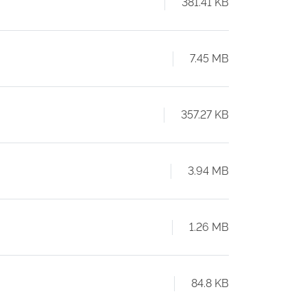
381.41 KB
7.45 MB
357.27 KB
3.94 MB
1.26 MB
84.8 KB