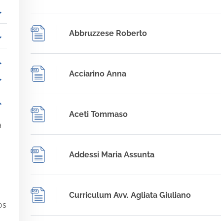
_more
Abbruzzese Roberto
_more
_more
Acciarino Anna
_more
_more
Aceti Tommaso
a
Addessi Maria Assunta
Curriculum Avv. Agliata Giuliano
os