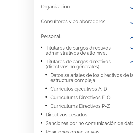
Organización
expand
Consultores y colaboradores
expand
Personal
expand
expand
Titulares de cargos directivos
administrativos de alto nivel
expand
Titulares de cargos directivos
(directivos no generales)
Datos salariales de los directivos de l
estructura compleja
Currículos ejecutivos A-D
Currículums Directivos E-O
Currículums Directivos P-Z
Directivos cesados
Sanciones por no comunicación de dat
Posiciones organizativas