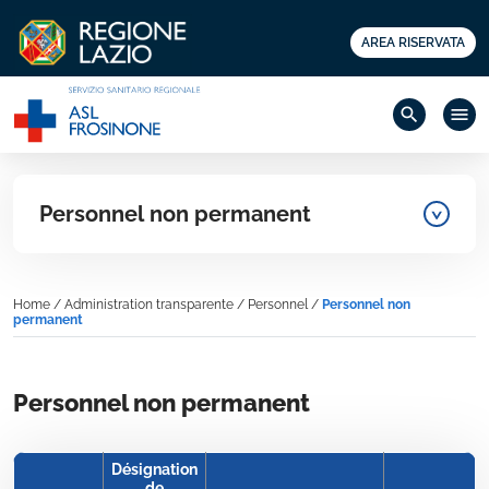
AREA RISERVATA
search
menu
Personnel non permanent
Home
/
Administration transparente
/
Personnel
/
Personnel non
permanent
Personnel non permanent
Désignation
de