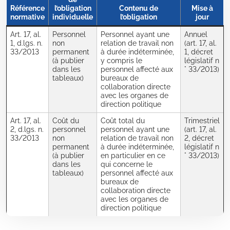
Référence
l’obligation
Contenu de
Mise à
normative
individuelle
l’obligation
jour
Art. 17, al.
Personnel
Personnel ayant une
Annuel
1, d.lgs. n.
non
relation de travail non
(art. 17, al.
33/2013
permanent
à durée indéterminée,
1, décret
(à publier
y compris le
législatif n
dans les
personnel affecté aux
° 33/2013)
tableaux)
bureaux de
collaboration directe
avec les organes de
direction politique
Art. 17, al.
Coût du
Coût total du
Trimestriel
2, d.lgs. n.
personnel
personnel ayant une
(art. 17, al.
33/2013
non
relation de travail non
2, décret
permanent
à durée indéterminée,
législatif n
(à publier
en particulier en ce
° 33/2013)
dans les
qui concerne le
tableaux)
personnel affecté aux
bureaux de
collaboration directe
avec les organes de
direction politique