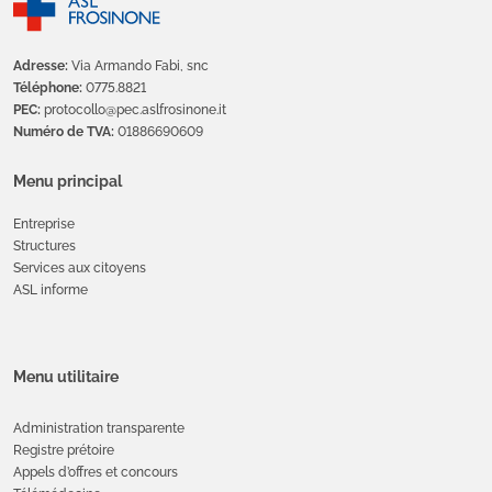
Adresse:
Via Armando Fabi, snc
Téléphone:
0775.8821
PEC:
protocollo@pec.aslfrosinone.it
Numéro de TVA:
01886690609
Menu principal
Entreprise
Structures
Services aux citoyens
ASL informe
Menu utilitaire
Administration transparente
Registre prétoire
Appels d’offres et concours