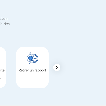
ction
de des
chevron_right
ite
Retirer un rapport
Étrangers,
inscription au
e
Service national
de santé (SSN)