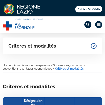
AREA RISERVATA
search
menu
Critères et modalités
Home
/
Administration transparente
/
Subventions, cotisations,
subventions, avantages économiques
/
Critères et modalités
Critères et modalités
Désignation
de