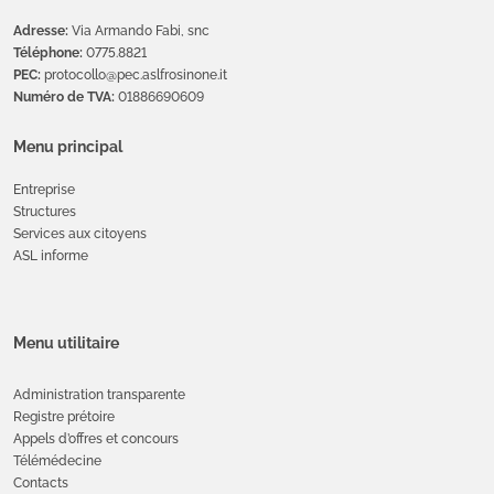
Adresse:
Via Armando Fabi, snc
Téléphone:
0775.8821
PEC:
protocollo@pec.aslfrosinone.it
Numéro de TVA:
01886690609
Menu principal
Entreprise
Structures
Services aux citoyens
ASL informe
Menu utilitaire
Administration transparente
Registre prétoire
Appels d’offres et concours
Télémédecine
Contacts