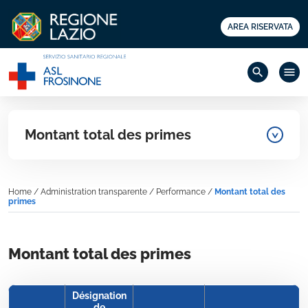
AREA RISERVATA
search
menu
Montant total des primes
Home
/
Administration transparente
/
Performance
/
Montant total des
primes
Montant total des primes
Désignation
de