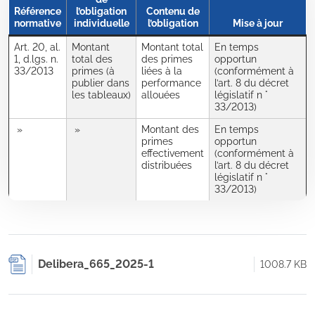
Référence
l’obligation
Contenu de
normative
individuelle
l’obligation
Mise à jour
Art. 20, al.
Montant
Montant total
En temps
1, d.lgs. n.
total des
des primes
opportun
33/2013
primes (à
liées à la
(conformément à
publier dans
performance
l’art. 8 du décret
les tableaux)
allouées
législatif n °
33/2013)
»
»
Montant des
En temps
primes
opportun
effectivement
(conformément à
distribuées
l’art. 8 du décret
législatif n °
33/2013)
Delibera_665_2025-1
1008.7 KB