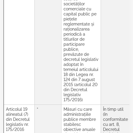
societăților
comerciale cu
capital public pe
piețele
reglementate și
raționalizarea
periodică a
titlurilor de
participare
publice,
prevăzute de
decretul legislativ
adoptat în
temeiul articolului
18 din Legea nr.
124 din 7 august
2015 (articolul 20
din Decretul
legislativ
175/2016)
Articolul 19
”
Măsuri cu care
În timp util
alineatul (7)
administrațiile
(în
din Decretul
publice membre
conformitate
legislativ nr.
stabilesc
cu art. 8,
175/2016
obiective anuale
Decretul