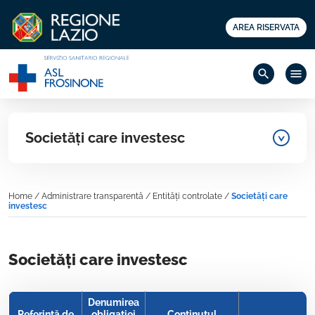
AREA RISERVATA
search
menu
Societăți care investesc
Home
/
Administrare transparentă
/
Entități controlate
/
Societăți care
investesc
Societăți care investesc
Denumirea
Referință de
obligației
Conținutul