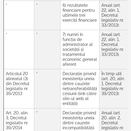
”
”
6) rezultatele
Anual (art.
financiare pentru
22, alin. 1,
ultimele trei
Decretul
exerciții financiare
legislativ nr.
33/2013)
”
”
7) numiri în
Anual (art.
funcția de
22, alin. 1,
administrator al
Decretul
societății și
legislativ nr.
tratamentul
33/2013)
economic general
aferent
Articolul 20
”
Declarație privind
În timp util
alineatul (3)
inexistența uneia
(art. 20, alin.
din Decretul
dintre cauzele
1, Decretul
legislativ nr.
netransferabilității
legislativ nr.
39/2013
cesiunii (link către
39/2013)
site-ul web al
entității)
Art. 20, alin.
”
Declarație privind
Anual (art.
3, Decretul
inexistența uneia
20, alin. 2,
legislativ nr.
dintre cauzele
Decretul
39/2014
incompatibilității
legislativ nr.