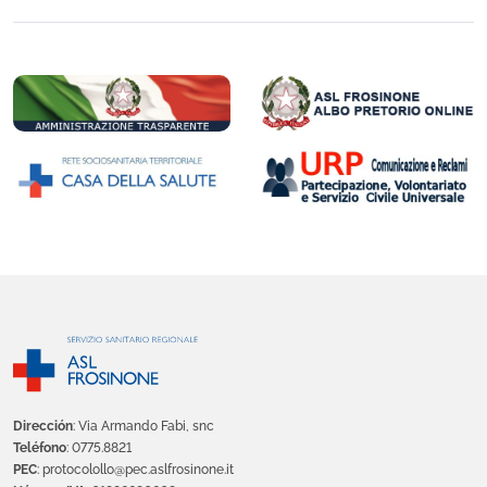
Dirección
: Via Armando Fabi, snc
Teléfono
: 0775.8821
PEC
: protocolollo@pec.aslfrosinone.it