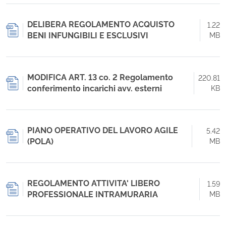
DELIBERA REGOLAMENTO ACQUISTO
1.22
BENI INFUNGIBILI E ESCLUSIVI
MB
MODIFICA ART. 13 co. 2 Regolamento
220.81
conferimento incarichi avv. esterni
KB
PIANO OPERATIVO DEL LAVORO AGILE
5.42
(POLA)
MB
REGOLAMENTO ATTIVITA' LIBERO
1.59
PROFESSIONALE INTRAMURARIA
MB