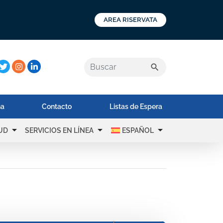
AREA RISERVATA
a:
search
na
Contacto
Listas de Espera
arrow_drop_down
arrow_drop_down
arrow_drop_down
UD
SERVICIOS EN LÍNEA
ESPAÑOL