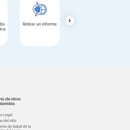
chevron_right
lta
Retirar un informe
Extranjeros,
S
ica
inscripción en el
Servicio Nacional
de Salud (NHS)
ú de otros
tenidos
so Legal
a del sitio
tema de Salud de la