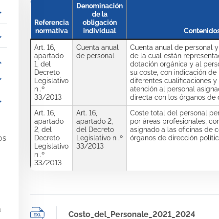
Denominación
_more
de la
Referencia
obligación
normativa
individual
Contenidos
_more
Art. 16,
Cuenta anual
Cuenta anual de personal y
apartado
de personal
de la cual están representad
_more
1, del
dotación orgánica y al pers
Decreto
su coste, con indicación de 
_more
Legislativo
diferentes cualificaciones y
n .º
atención al personal asigna
33/2013
directa con los órganos de d
_more
Art. 16,
Art. 16,
Coste total del personal pe
apartado
apartado 2,
por áreas profesionales, co
2, del
del Decreto
asignado a las oficinas de 
os
Decreto
Legislativo n .º
órganos de dirección políti
Legislativo
33/2013
n .º
33/2013
a
Costo_del_Personale_2021_2024