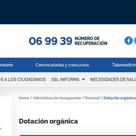
06 99 39
Cerc
NÚMERO DE
RECUPERACIÓN
retorio
Convocatorias y concursos
Telemedici
arrow_drop_down
OS A LOS CIUDADANOS
ASL INFORMA
NECESIDADES DE SAL
Home
/
Administración transparente
/
Personal
/
Dotación orgánica
Dotación orgánica
_more