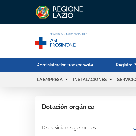
Administración transparente
Registro P
arrow_drop_down
arrow_drop_down
LA EMPRESA
INSTALACIONES
SERVICI
Dotación orgánica
Disposiciones generales
expand