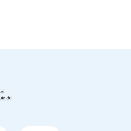
ión
uía de