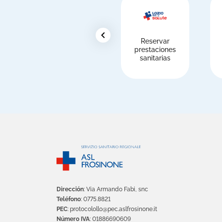
chevron_left
Reservar
prestaciones
sanitarias
Dirección
: Via Armando Fabi, snc
Teléfono
: 0775.8821
PEC
: protocolollo@pec.aslfrosinone.it
Número IVA
: 01886690609