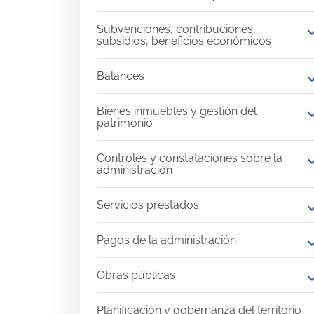
Subvenciones, contribuciones,
expand
subsidios, beneficios económicos
Balances
expand
Bienes inmuebles y gestión del
expand
patrimonio
Controles y constataciones sobre la
expand
administración
Servicios prestados
expand
Pagos de la administración
expand
Obras públicas
expand
Planificación y gobernanza del territorio