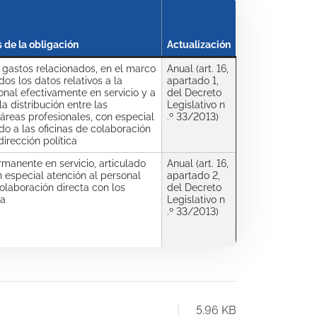
 de la obligación
Actualización
 gastos relacionados, en el marco
Anual (art. 16,
os los datos relativos a la
apartado 1,
onal efectivamente en servicio y a
del Decreto
la distribución entre las
Legislativo n
 áreas profesionales, con especial
.º 33/2013)
do a las oficinas de colaboración
irección política
rmanente en servicio, articulado
Anual (art. 16,
n especial atención al personal
apartado 2,
colaboración directa con los
del Decreto
ca
Legislativo n
.º 33/2013)
5.96 KB