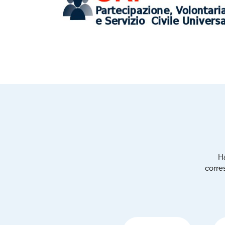
Ha
corre