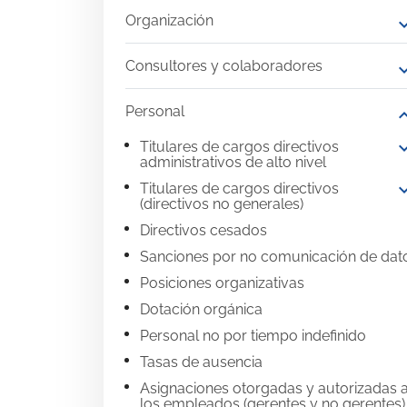
Organización
expand
Consultores y colaboradores
expand
Personal
expand
expand
Titulares de cargos directivos
administrativos de alto nivel
expand
Titulares de cargos directivos
(directivos no generales)
Directivos cesados
Sanciones por no comunicación de dat
Posiciones organizativas
Dotación orgánica
Personal no por tiempo indefinido
Tasas de ausencia
Asignaciones otorgadas y autorizadas 
los empleados (gerentes y no gerentes)