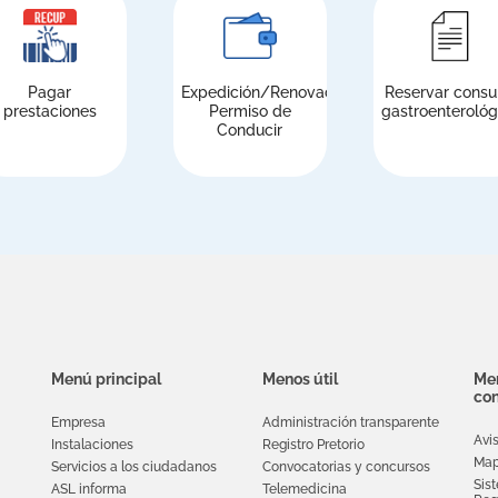
Pagar
Expedición/Renovación
Reservar consu
prestaciones
Permiso de
gastroenterológ
Conducir
Menú principal
Menos útil
Men
con
Empresa
Administración transparente
Avi
Instalaciones
Registro Pretorio
Map
Servicios a los ciudadanos
Convocatorias y concursos
Sis
ASL informa
Telemedicina