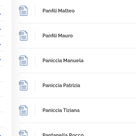
Panfili Matteo
_more
_more
Panfili Mauro
_more
_more
Paniccia Manuela
Paniccia Patrizia
Paniccia Tiziana
Pantanella Rocco