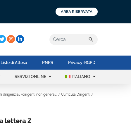
AREA RISERVATA
a:
search
Liste di Attesa
PNRR
Privacy-RGPD
op_down
arrow_drop_down
arrow_drop_down
SERVIZI ONLINE
ITALIANO
hi dirigenziali (dirigenti non generali)
/
Curricula Dirigenti
/
a lettera Z