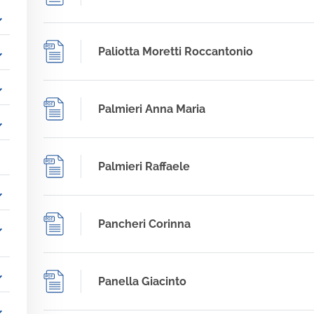
_more
Paliotta Moretti Roccantonio
_more
_more
Palmieri Anna Maria
_more
Palmieri Raffaele
_more
Pancheri Corinna
_more
_more
Panella Giacinto
_more