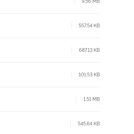
9.56 MB
557.54 KB
687.13 KB
101.53 KB
1.51 MB
545.64 KB