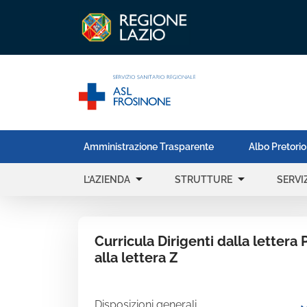
Amministrazione Trasparente
Albo Pretorio
arrow_drop_down
arrow_drop_down
L’AZIENDA
STRUTTURE
SERVIZ
Curricula Dirigenti dalla lettera 
alla lettera Z
Disposizioni generali