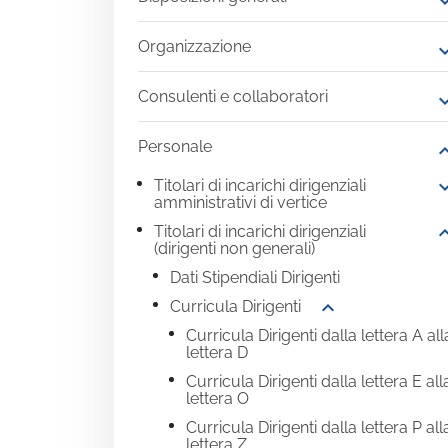
expand
Organizzazione
expand
Consulenti e collaboratori
expand
Personale
expand
expand
Titolari di incarichi dirigenziali
amministrativi di vertice
expand
Titolari di incarichi dirigenziali
(dirigenti non generali)
Dati Stipendiali Dirigenti
expand_more
Curricula Dirigenti
Curricula Dirigenti dalla lettera A all
lettera D
Curricula Dirigenti dalla lettera E all
lettera O
Curricula Dirigenti dalla lettera P all
lettera Z