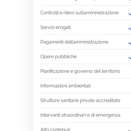
Controlli e rilievi sull’amministrazione
expand
Servizi erogati
expand
Pagamenti dell’amministrazione
expand
Opere pubbliche
expand
Pianificazione e governo del territorio
Informazioni ambientali
Strutture sanitarie private accreditate
Interventi straordinari e di emergenza
Altri contenuti