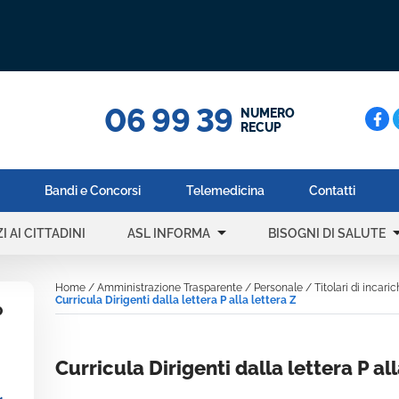
06 99 39
Cerc
NUMERO
RECUP
Bandi e Concorsi
Telemedicina
Contatti
arrow_drop_down
arrow_dr
I AI CITTADINI
ASL INFORMA
BISOGNI DI SALUTE
Home
/
Amministrazione Trasparente
/
Personale
/
Titolari di incaric
Curricula Dirigenti dalla lettera P alla lettera Z
P
Curricula Dirigenti dalla lettera P all