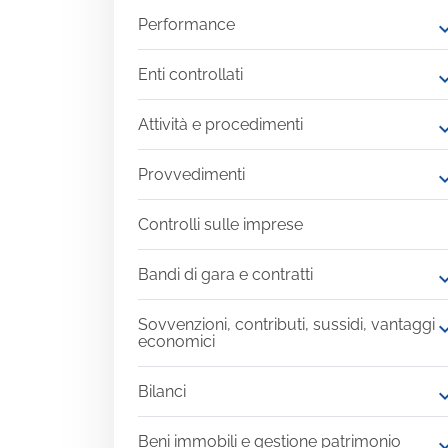
Performance
expand
Enti controllati
expand
Attività e procedimenti
expand
Provvedimenti
expand
Controlli sulle imprese
Bandi di gara e contratti
expand
Sovvenzioni, contributi, sussidi, vantaggi
expand
economici
Bilanci
expand
Beni immobili e gestione patrimonio
expand