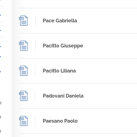
_more
_more
Pace Gabriella
_more
_more
Pacitto Giuseppe
_more
_more
Pacitto Liliana
Padovani Daniela
a
a
Paesano Paolo
a