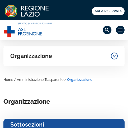
AREA RISERVATA
search
menu
Organizzazione
Home
/
Amministrazione Trasparente
/
Organizzazione
Organizzazione
Sottosezioni