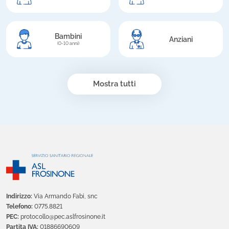
Bambini
Anziani
(0-10 anni)
Mostra tutti
Indirizzo:
Via Armando Fabi, snc
Telefono:
0775.8821
PEC:
protocollo@pec.aslfrosinone.it
Partita IVA:
01886690609