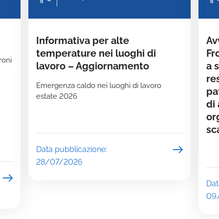
Informativa per alte
Av
temperature nei luoghi di
Fr
roni
lavoro – Aggiornamento
a 
re
Emergenza caldo nei luoghi di lavoro
pa
estate 2026
di
or
sc
Data pubblicazione:
28/07/2026
Dat
09