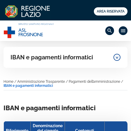
AREA RISERVATA
search
menu
IBAN e pagamenti informatici
Home
/
Amministrazione Trasparente
/
Pagamenti dell’amministrazione
/
IBAN e pagamenti informatici
IBAN e pagamenti informatici
Denominazione
Riferimento
del singolo
Contenuti