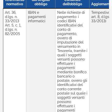
normativo
obbligo
dell’obbligo
Aggiorname
Art. 36,
IBAN e
Nelle richieste di
Tempestivo 
d.lgs. n.
pagamenti
pagamento: i
art. 8, d.lgs. 
33/2013
informatici
codici IBAN
33/2013)
Art. 5, c. 1,
identificativi del
d.lgs. n.
conto di
82/2005
pagamento,
ovvero di
imputazione del
versamento in
Tesoreria, tramite i
quali i soggetti
versanti possono
effettuare i
pagamenti
mediante bonifico
bancario o
postale, ovvero gli
identificativi del
conto corrente
postale sul quale i
soggetti versanti
possono
effettuare i
pagamenti