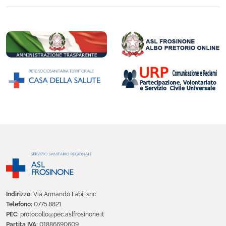
Indirizzo:
Via Armando Fabi, snc
Telefono:
0775.8821
PEC:
protocollo@pec.aslfrosinone.it
Partita IVA:
01886690609