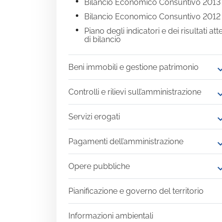
Bilancio Economico Consuntivo 2013
Bilancio Economico Consuntivo 2012
Piano degli indicatori e dei risultati att
di bilancio
Beni immobili e gestione patrimonio
expand
Controlli e rilievi sull’amministrazione
expand
Servizi erogati
expand
Pagamenti dell’amministrazione
expand
Opere pubbliche
expand
Pianificazione e governo del territorio
Informazioni ambientali