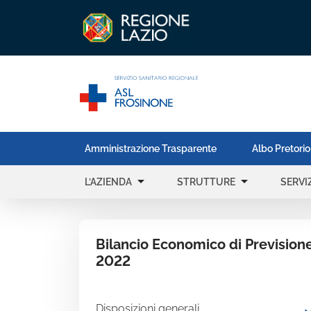
Amministrazione Trasparente
Albo Pretorio
arrow_drop_down
arrow_drop_down
L’AZIENDA
STRUTTURE
SERVIZ
Bilancio Economico di Prevision
2022
Disposizioni generali