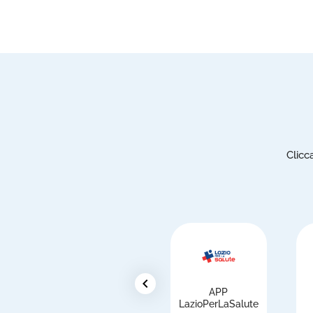
Clicc
chevron_left
APP
i
LazioPerLaSalute