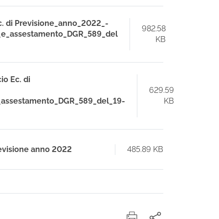
. di Previsione_anno_2022_-
982.58
_e_assestamento_DGR_589_del
KB
o Ec. di
629.59
_assestamento_DGR_589_del_19-
KB
evisione anno 2022
485.89 KB