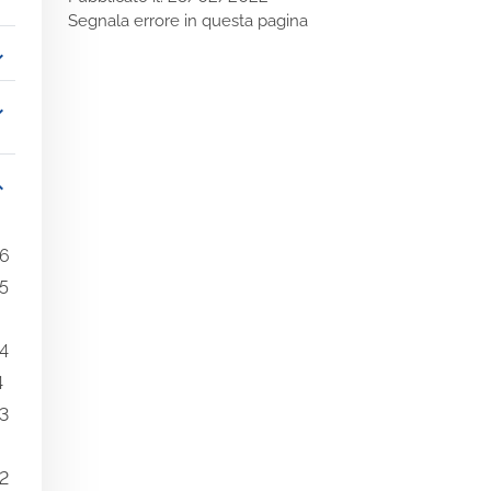
Segnala errore in questa pagina
_more
_more
_more
26
25
24
4
23
22