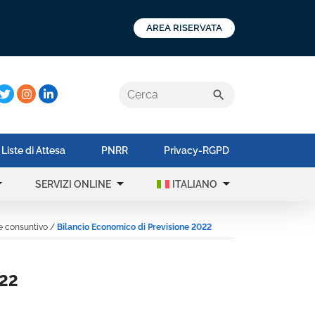
AREA RISERVATA
a:
search
Liste di Attesa
PNRR
Privacy-RGPD
op_down
arrow_drop_down
arrow_drop_down
SERVIZI ONLINE
ITALIANO
 e consuntivo
/
Bilancio Economico di Previsione 2022
022