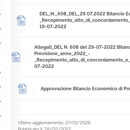
_more
DEL_N._608_DEL_29.07.2022 Bilancio Ec
_more
_Recepimento_atto_di_concordamento
19-07-2022
_more
_more
Allegati_DEL N. 608 del 29-07-2022 Bilanci
Previsione_anno_2022_-
_Recepimento_atto_di_concordamento_e
07-2022
_more
_more
Approvazione Bilancio Economico di Pr
_more
_more
Ultimo aggiornamento: 27/01/2026
Pubblicato il: 28/02/2022