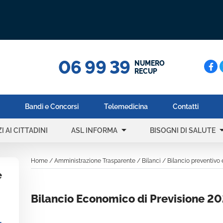
06 99 39
Cerc
NUMERO
RECUP
Bandi e Concorsi
Telemedicina
Contatti
arrow_drop_down
arrow_dr
I AI CITTADINI
ASL INFORMA
BISOGNI DI SALUTE
Home
/
Amministrazione Trasparente
/
Bilanci
/
Bilancio preventivo
e
Bilancio Economico di Previsione 2