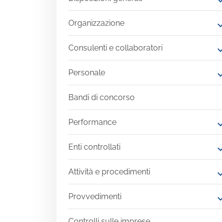
expand
Organizzazione
expand
Consulenti e collaboratori
expand
Personale
expand
Bandi di concorso
Performance
expand
Enti controllati
expand
Attività e procedimenti
expand
Provvedimenti
expand
Controlli sulle imprese