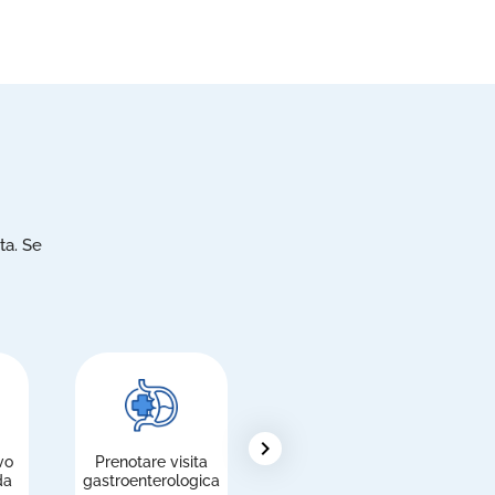
ta. Se
chevron_right
vo
Prenotare visita
Pagare le
R
da
gastroenterologica
prestazioni