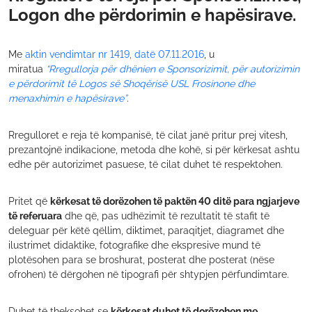
Logon dhe përdorimin e hapësirave.
Me
aktin vendimtar nr 1419, datë 07.11.2016
, u
miratua
“Rregullorja për dhënien e Sponsorizimit, për autorizimin
e përdorimit të Logos së Shoqërisë USL Frosinone dhe
menaxhimin e hapësirave”
.
Rregulloret e reja të kompanisë, të cilat janë pritur prej vitesh,
prezantojnë indikacione, metoda dhe kohë, si për kërkesat ashtu
edhe për autorizimet pasuese, të cilat duhet të respektohen.
Pritet që
kërkesat të dorëzohen të paktën 40 ditë para ngjarjeve
të referuara
dhe që, pas udhëzimit të rezultatit të stafit të
deleguar për këtë qëllim, diktimet, paraqitjet, diagramet dhe
ilustrimet didaktike, fotografike dhe ekspresive mund të
plotësohen para se broshurat, posterat dhe posterat (nëse
ofrohen) të dërgohen në tipografi për shtypjen përfundimtare.
Duhet të theksohet se
kërkesat duhet të dorëzohen me