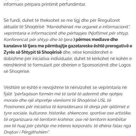
informues përpara printimit përfundimtar.
Së fundi, duhet të theksohet se me ligj dhe për Rregulloret
aktuale të Shoqërisë
“Marrëdhëniet me organet e informacionit”,
veprimtaria e informacionit dhe përhapjes (Njoftimet për shtyp,
Konferencat për shtyp dhe të tjera
) përmes mediave dhe
kanaleve të tjera me përmbajtje gazetareske është prerogativë e
Zyrës së Shtypit të Shoqërisë
dhe, nëse konsiderohet e
dobishme për iniciativa individuale, duhet të kërkohet në kohën e
nënshkrimit të formularit për dhënien e Sponsorizimit dhe Logos
së Shoqërisë.
Vështirë se është e nevojshme të nënvizohet se veprimtaria në
fjalë
“përfaqëson formën më të lartë të aderimit dhe njohjes
morale dhe një shprehje vlerësimi të Shoqërisë USL të
Frosinones për iniciativa të konsideruara të denja për qëllimet e
tyre sociale, kulturore, historike, shkencore, sportive ose artistike,
të organizuara në territorin krahinor, ose në territorin kombëtar
ose të huaj për çështje me interes korporativ, të dhëna falas nga
Drejtori i Përgjithshëm”
.