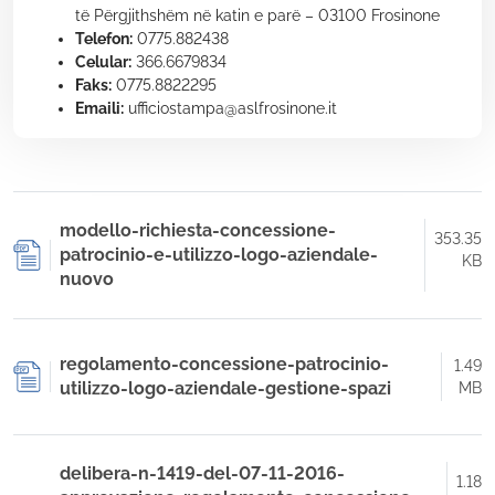
të Përgjithshëm në katin e parë – 03100 Frosinone
Telefon:
0775.882438
Celular:
366.6679834
Faks:
0775.8822295
Emaili:
ufficiostampa@aslfrosinone.it
modello-richiesta-concessione-
353.35
patrocinio-e-utilizzo-logo-aziendale-
KB
nuovo
regolamento-concessione-patrocinio-
1.49
utilizzo-logo-aziendale-gestione-spazi
MB
delibera-n-1419-del-07-11-2016-
1.18