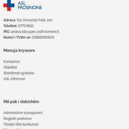
Adresa
: Via Armando Fabi, snc
Telefoni
: 0775.8821
PEC
: protocollo@pec.aslfrosinone.it
Numri i TVSH-së
: 01886690609
Menuja kryesore
Kompania
Objektet
Shërbimet qytetare
ASL informon
Më pak i dobishëm
Administrim transparent
Regjistri pretorian
Thirrjet dhe konkurset