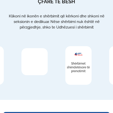
ÇFARË TË BËSH
Klikoni në ikonën e shërbimit që kërkoni dhe shkoni në
seksionin e dedikuar. Nëse shërbimi nuk është në
përzgjedhje, shko te Udhëzuesi i shërbimit
Shërbimet
shëndetësore të
prenotimit