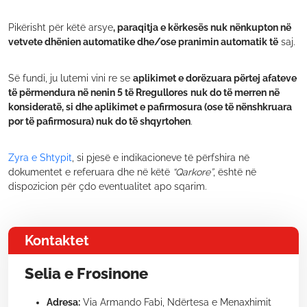
Pikërisht për këtë arsye
, paraqitja e kërkesës nuk nënkupton në
vetvete dhënien automatike dhe/ose pranimin automatik të
saj.
Së fundi, ju lutemi vini re se
aplikimet e dorëzuara përtej afateve
të përmendura në nenin 5 të Rregullores
nuk do të merren në
konsideratë, si dhe aplikimet e pafirmosura (ose të nënshkruara
por të pafirmosura) nuk do të shqyrtohen
.
Zyra e Shtypit
, si pjesë e indikacioneve të përfshira në
dokumentet e referuara dhe në këtë
“Qarkore”
, është në
dispozicion për çdo eventualitet apo sqarim.
Kontaktet
Selia e Frosinone
Adresa:
Via Armando Fabi, Ndërtesa e Menaxhimit