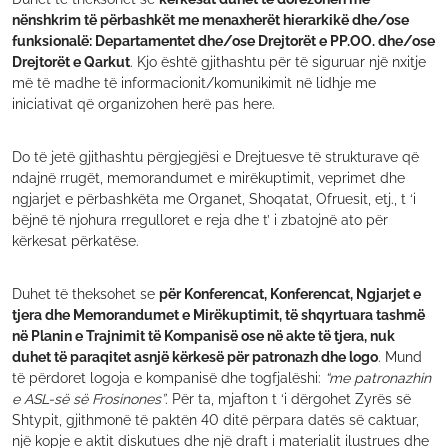
nënshkrim të përbashkët me menaxherët hierarkikë dhe/ose
funksionalë: Departamentet dhe/ose Drejtorët e PP.OO. dhe/ose
Drejtorët e Qarkut
. Kjo është gjithashtu për të siguruar një nxitje
më të madhe të informacionit/komunikimit në lidhje me
iniciativat që organizohen herë pas here.
Do të jetë gjithashtu përgjegjësi e Drejtuesve të strukturave që
ndajnë rrugët, memorandumet e mirëkuptimit, veprimet dhe
ngjarjet e përbashkëta me Organet, Shoqatat, Ofruesit, etj., t ‘i
bëjnë të njohura rregulloret e reja dhe t’ i zbatojnë ato për
kërkesat përkatëse.
Duhet të theksohet se
për Konferencat, Konferencat, Ngjarjet e
tjera dhe Memorandumet e Mirëkuptimit, të shqyrtuara tashmë
në Planin e Trajnimit të Kompanisë ose në akte të tjera, nuk
duhet të paraqitet asnjë kërkesë për patronazh dhe logo
. Mund
të përdoret logoja e kompanisë dhe togfjalëshi:
“me patronazhin
e ASL-së së Frosinones”
. Për ta, mjafton t ‘i dërgohet Zyrës së
Shtypit, gjithmonë të paktën 40 ditë përpara datës së caktuar,
një kopje e aktit diskutues dhe një draft i materialit ilustrues dhe