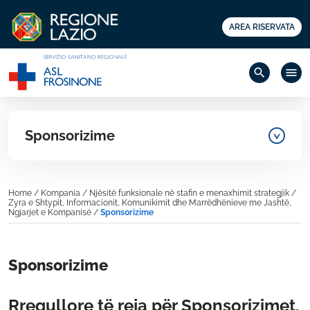
AREA RISERVATA
search
menu
Sponsorizime
Home
/
Kompania
/
Njësitë funksionale në stafin e menaxhimit strategjik
/
Zyra e Shtypit, Informacionit, Komunikimit dhe Marrëdhënieve me Jashtë,
Ngjarjet e Kompanisë
/
Sponsorizime
Sponsorizime
Rregullore të reja për Sponsorizimet,