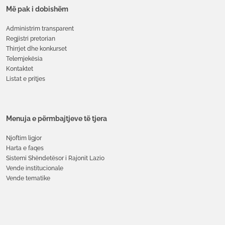
Më pak i dobishëm
Administrim transparent
Regjistri pretorian
Thirrjet dhe konkurset
Telemjekësia
Kontaktet
Listat e pritjes
Menuja e përmbajtjeve të tjera
Njoftim ligjor
Harta e faqes
Sistemi Shëndetësor i Rajonit Lazio
Vende institucionale
Vende tematike