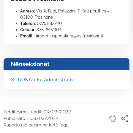
Adresa:
Via A. Fabi, Palazzina F Kati përdhes –
03100 Frosinone
Telefon:
0775.8822201
Celular:
333.2597304
Emaili:
diramm.ospedaliera@aslfrosinone.it
Nënseksionet
>>
UOS Qarku Administrativ
Përditësimi i fundit: 03/03/2022
Pubblicato il: 03/03/2022
Raporto një gabim në këtë faqe