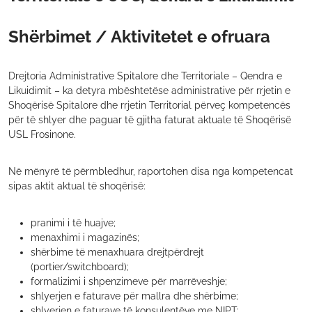
Shërbimet / Aktivitetet e ofruara
Drejtoria Administrative Spitalore dhe Territoriale – Qendra e
Likuidimit – ka detyra mbështetëse administrative për rrjetin e
Shoqërisë Spitalore dhe rrjetin Territorial përveç kompetencës
për të shlyer dhe paguar të gjitha faturat aktuale të Shoqërisë
USL Frosinone.
Në mënyrë të përmbledhur, raportohen disa nga kompetencat
sipas aktit aktual të shoqërisë:
pranimi i të huajve;
menaxhimi i magazinës;
shërbime të menaxhuara drejtpërdrejt
(portier/switchboard);
formalizimi i shpenzimeve për marrëveshje;
shlyerjen e faturave për mallra dhe shërbime;
shlyerjen e faturave të konsulentëve me NIPT;