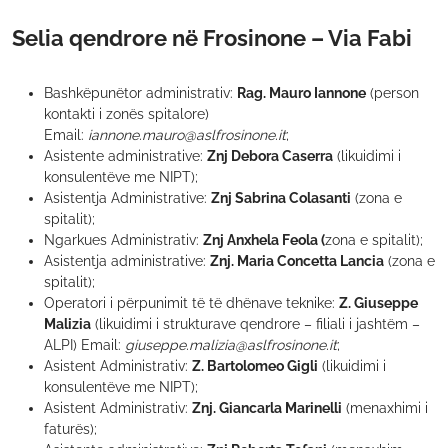
Selia qendrore në Frosinone – Via Fabi
Bashkëpunëtor administrativ:
Rag. Mauro Iannone
(person
kontakti i zonës spitalore)
Email:
iannone.mauro@aslfrosinone.it
;
Asistente administrative:
Znj Debora Caserra
(likuidimi i
konsulentëve me NIPT);
Asistentja Administrative:
Znj Sabrina Colasanti
(zona e
spitalit);
Ngarkues Administrativ:
Znj Anxhela Feola (
zona e spitalit);
Asistentja administrative:
Znj. Maria Concetta Lancia
(zona e
spitalit);
Operatori i përpunimit të të dhënave teknike:
Z. Giuseppe
Malizia
(likuidimi i strukturave qendrore – filiali i jashtëm –
ALPI) Email:
giuseppe.malizia@aslfrosinone.it
;
Asistent Administrativ:
Z. Bartolomeo Gigli
(likuidimi i
konsulentëve me NIPT);
Asistent Administrativ:
Znj. Giancarla Marinelli
(menaxhimi i
faturës);