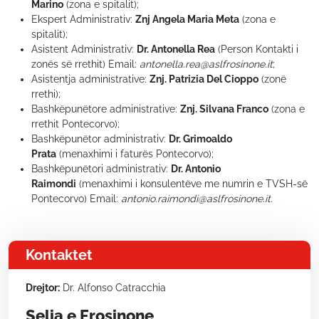
Marino
(zona e spitalit);
Ekspert Administrativ:
Znj Angela Maria Meta
(zona e
spitalit);
Asistent Administrativ:
Dr. Antonella Rea
(Person Kontakti i
zonës së rrethit) Email:
antonella.rea@aslfrosinone.it
;
Asistentja administrative:
Znj. Patrizia Del Cioppo
(zonë
rrethi);
Bashkëpunëtore administrative:
Znj. Silvana Franco
(zona e
rrethit Pontecorvo);
Bashkëpunëtor administrativ:
Dr. Grimoaldo
Prata
(menaxhimi i faturës Pontecorvo);
Bashkëpunëtori administrativ:
Dr. Antonio
Raimondi
(menaxhimi i konsulentëve me numrin e TVSH-së
Pontecorvo) Email:
antonio.raimondi@aslfrosinone.it
.
Kontaktet
Drejtor:
Dr. Alfonso Catracchia
Selia e Frosinone