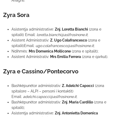
Anagni).
Zyra Sora
Asistentja administrative:
Znj. Loretta Bianchi
(zona e
spitalit) Email:
loretta.bianchi@aslfrosinone.it
;
Asistent Administrativ:
Z. Ugo Colafrancesco
(zona e
spitalit)Email:
ugo.colafrancesco@aslfrosinone.it
;
Ndihmës:
Mrs Domenica Mollicone
(zona e spitalit);
Asistent Administrativ:
Mrs Emilia Ferrera
(zona e qarkut).
Zyra e Cassino/Pontecorvo
Bashkëpunëtor administrativ:
Z. Adelchi Capocci
(zona
spitalore – ALPI – personi i kontaktit)
Email:
adelchi.capocci@aslfrosinone.it
;
Bashkëpunëtor administrativ:
Znj. Maria Cardillo
(zona e
spitalit);
Asistentja administrative:
Znj. Antonietta Domenica