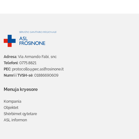
Adresa
: Via Armando Fabi, snc
Telefoni
: 0775.8821
PEC
: protocollo@pec.aslfrosinone.it
Numri i TVSH-së
: 01886690609
Menuja kryesore
Kompania
Objektet
Shërbimet qytetare
ASL informon