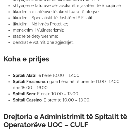
shlyerjen e faturave për avokatët e jashtëm të Shoqërisë;
likuidimin e shtëpive të akredituara të pleqve;
likuidimi i Specialistit të Jashtëm të Filialit;
likuidimi i Ndihmës Protetike;
menaxhimi i Vullnetarizmit;
stazhe të detyrueshme;
qendrat e votimit dhe zgjedhjet.
Koha e pritjes
Spitali Alatri
: e hënë 10.00 – 12.00;
Spitali Frosinone
: nga e hëna në të premte 11.00 -12.00
dhe 15.00 – 16.00;
Spitali Sora
: E enjte 10.00 – 13.00;
Spitali Cassino
: E premte 10.00 – 13.00.
Drejtoria e Administrimit të Spitalit të
Operatorëve UOC – CULF