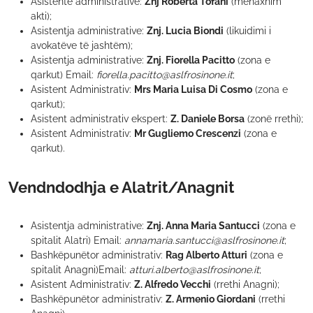
Asistente administrative:
Znj Roberta Tofani
(menaxhim
akti);
Asistentja administrative:
Znj. Lucia Biondi
(likuidimi i
avokatëve të jashtëm);
Asistentja administrative:
Znj. Fiorella Pacitto
(zona e
qarkut) Email:
fiorella.pacitto@aslfrosinone.it
;
Asistent Administrativ:
Mrs Maria Luisa Di Cosmo
(zona e
qarkut);
Asistent administrativ ekspert:
Z. Daniele Borsa
(zonë rrethi);
Asistent Administrativ:
Mr Gugliemo Crescenzi
(zona e
qarkut).
Vendndodhja e Alatrit/Anagnit
Asistentja administrative:
Znj. Anna Maria Santucci
(zona e
spitalit Alatri) Email:
annamaria.santucci@aslfrosinone.it
;
Bashkëpunëtor administrativ:
Rag Alberto Atturi
(zona e
spitalit Anagni)Email:
atturi.alberto@aslfrosinone.it
;
Asistent Administrativ:
Z. Alfredo Vecchi
(rrethi Anagni);
Bashkëpunëtor administrativ:
Z. Armenio Giordani
(rrethi