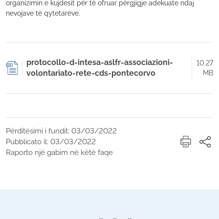
organizimin e kujdesit për të ofruar përgjigje adekuate ndaj
nevojave të qytetarëve.
protocollo-d-intesa-aslfr-associazioni-
10.27
volontariato-rete-cds-pontecorvo
MB
Përditësimi i fundit: 03/03/2022
Pubblicato il: 03/03/2022
Raporto një gabim në këtë faqe