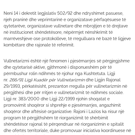
Neni 14 i dekretit legjislativ 502/92 dhe ndryshimet pasuese,
njeh praninë dhe veprimtarinë e organizatave përfaqësuese të
qytetarëve, organizatave vullnetare dhe mbrojtjen e të drejtave
në institucionet shëndetësore, nëpërmjet nënshkrimit të
marrëveshjeve ose protokolleve, të rregulluara në bazë të ligjeve
kombëtare dhe rajonale të referimit.
Vullnetarizmi është një fenomen i pjesëmarrjes së përgjegjshme
dhe qytetarisë aktive, gjithmonë i disponueshëm për të
përmbushur rolin ndihmës të njohur nga Kushtetuta. Ligji
nr.
266/91 Ligji Kuadër për Vullnetarizmin
dhe Ligjin Rajonal
29/1993, përkatësisht, prezanton rregulla për vullnetarizmin në
përgjithësi dhe për rritjen e vullnetarizmit të ndihmës sociale.
Ligji nr. 383/2000 dhe Ligji 22/1999 njohin shoqatat e
promovimit shoqëror si shprehje e pjesëmarrjes, angazhimit
shoqëror dhe aftësisë organizative. Rajoni i Lazios ka nisur një
program të përgjithshëm të riorganizimit të shërbimit
shëndetësor rajonal të përqendruar në riorganizimin e spitalit
dhe ofertës territoriale, duke promovuar iniciativa koordinuese në