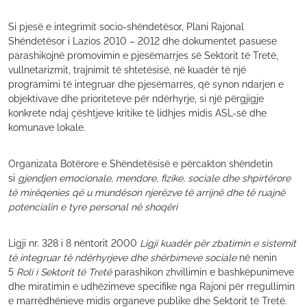
Si pjesë e integrimit socio-shëndetësor, Plani Rajonal
Shëndetësor i Lazios 2010 – 2012 dhe dokumentet pasuese
parashikojnë promovimin e pjesëmarrjes së Sektorit të Tretë,
vullnetarizmit, trajnimit të shtetësisë, në kuadër të një
programimi të integruar dhe pjesëmarrës, që synon ndarjen e
objektivave dhe prioriteteve për ndërhyrje, si një përgjigje
konkrete ndaj çështjeve kritike të lidhjes midis ASL-së dhe
komunave lokale.
Organizata Botërore e Shëndetësisë e përcakton shëndetin
si
gjendjen emocionale, mendore, fizike, sociale dhe shpirtërore
të mirëqenies që u mundëson njerëzve të arrijnë dhe të ruajnë
potencialin e tyre personal në shoqëri
Ligji nr. 328 i 8 nëntorit 2000
Ligji kuadër për zbatimin e sistemit
të integruar të ndërhyrjeve dhe shërbimeve sociale
në nenin
5
Roli i Sektorit të Tretë
parashikon zhvillimin e bashkëpunimeve
dhe miratimin e udhëzimeve specifike nga Rajoni për rregullimin
e marrëdhënieve midis organeve publike dhe Sektorit të Tretë.