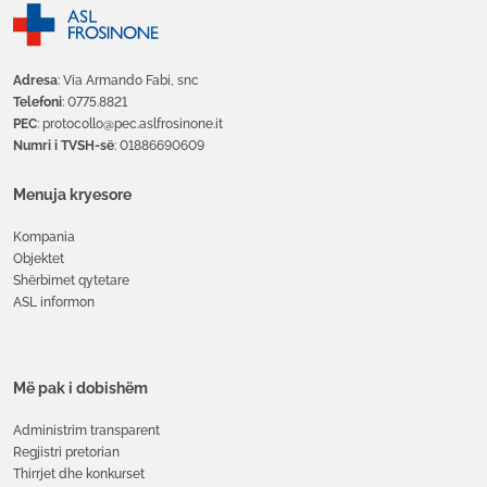
Adresa
: Via Armando Fabi, snc
Telefoni
: 0775.8821
PEC
: protocollo@pec.aslfrosinone.it
Numri i TVSH-së
: 01886690609
Menuja kryesore
Kompania
Objektet
Shërbimet qytetare
ASL informon
Më pak i dobishëm
Administrim transparent
Regjistri pretorian
Thirrjet dhe konkurset