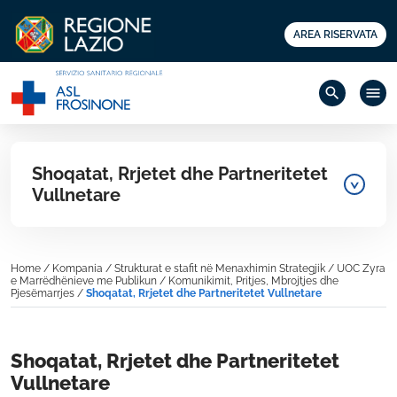
AREA RISERVATA
search
menu
Shoqatat, Rrjetet dhe Partneritetet
Vullnetare
Home
/
Kompania
/
Strukturat e stafit në Menaxhimin Strategjik
/
UOC Zyra
e Marrëdhënieve me Publikun / Komunikimit, Pritjes, Mbrojtjes dhe
Pjesëmarrjes
/
Shoqatat, Rrjetet dhe Partneritetet Vullnetare
Shoqatat, Rrjetet dhe Partneritetet
Vullnetare