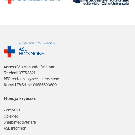
Adresa
: Via Armando Fabi, snc
Telefoni
: 0775.8821
PEC
: protocollo@pec.aslfrosinone.it
Numri i TVSH-së
: 01886690609
Menuja kryesore
Kompania
Objektet
Shërbimet qytetare
ASL informon