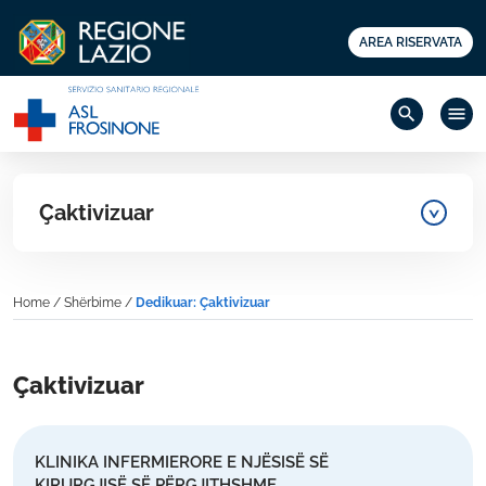
AREA RISERVATA
search
menu
Çaktivizuar
Home
/
Shërbime
/
Dedikuar: Çaktivizuar
Çaktivizuar
KLINIKA INFERMIERORE E NJËSISË SË
KIRURGJISË SË PËRGJITHSHME