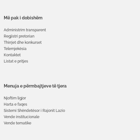
Më pak i dobishëm
Administrim transparent
Regjistri pretorian
Thirrjet dhe konkurset
Telemjekësia
Kontaktet
Listat e pritjes
Menuja e përmbajtjeve të tjera
Njoftim ligjor
Harta e faqes
Sistemi Shëndetësor i Rajonit Lazio
Vende institucionale
Vende tematike