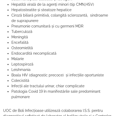
Hepatită virală de la agenți minori (tip CMN,HSV)
Hepatosteatite și steatoze hepatice
Ciroză biliară primitivă, colangită sclerozantă, sindroame
de suprapunere
Pneumonie comunitară și cu germeni MDR
Tuberculoză
Meningită
Encefalită
Osteomielită
Endocardită necomplicată
Malarie
Leptospiroză
Leishmania
Boala HIV (diagnostic precoce) și infecțiile oportuniste
Colecistită
Infecții ale tractului urinar, chiar complicate
Patologia Covid 19 în manifestările sale predominant
pulmonare
UOC de Boli Infecțioase utilizează colaborarea I.S.S. pentru