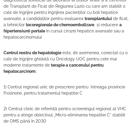
diagnosticul sofisticat de laborator al bolilor virale și a Centrelor
de Transplant de Ficat din Regiunea Lazio cu care am stabilit o
cale de îngrijire pentru îngrijirea pacienților cu boli hepatice
avansate, a candidaților pentru evaluarea
transplantului
de ficat,
a tehnicilor
locoregionale de chemoembolizare
și reducere
a
hipertensiunii portale
în cursul cirozei hepatice avansate sau a
hepatocarcinomului
Centrul nostru de hepatologie
este, de asemenea, conectat cu o
cale de îngrijire ghidată cu Oncology UOC pentru cele mai
moderne tratamente de
terapie a cancerului pentru
hepatocarcinom:
1) Centrul regional unic de prescriere pentru întreaga provincie
Frosinone, pentru tratamentul hepatitei C
2) Centrul clinic de referință pentru screeningul regional al VHC
pentru a atinge obiectivul „Micro-eliminarea hepatitei C” stabilit
de OMS până în 2030