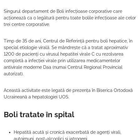
Singurul departament de Boli infecțioase corporative care
acționează ca o legătură pentru toate bolile infecțioase ale celor
trei centre corporative.
Timp de 35 de ani, Centrul de Referință pentru boli hepatice, în
special etiologie virală. Se mândrește că a tratat aproximativ
1200 de pacienți cu virusul hepatitei virale C cu rezolvarea
completă a infecției virale prin utilizarea medicamentelor
antivirale moderne Daa (numai Centrul Regional Provincial
autorizat).
Această activitate este legată de prezența în Biserica Ortodoxă
Ucraineană a hepatologiei UOS.
Boli tratate în spital
Hepatită acută și cronică exacerbată de agenți virali,
autoimuni, post-alcoolici și iatrogeni