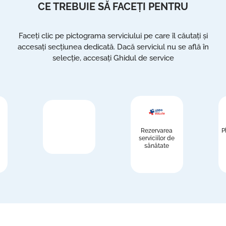
CE TREBUIE SĂ FACEȚI PENTRU
Faceți clic pe pictograma serviciului pe care îl căutați și
accesați secțiunea dedicată. Dacă serviciul nu se află în
selecție, accesați Ghidul de service
Rezervarea
P
serviciilor de
sănătate