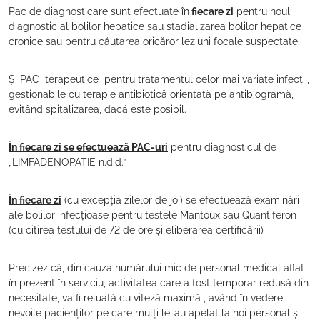
Pac de diagnosticare sunt efectuate în
fiecare zi
pentru noul
diagnostic al bolilor hepatice sau stadializarea bolilor hepatice
cronice sau pentru căutarea oricăror leziuni focale suspectate.
Și PAC terapeutice pentru tratamentul celor mai variate infecții,
gestionabile cu terapie antibiotică orientată pe antibiogramă,
evitând spitalizarea, dacă este posibil.
În fiecare zi se efectuează PAC-uri
pentru diagnosticul de
„LIMFADENOPATIE n.d.d.”
În fiecare zi
(cu excepția zilelor de joi) se efectuează examinări
ale bolilor infecțioase pentru testele Mantoux sau Quantiferon
(cu citirea testului de 72 de ore și eliberarea certificării)
Precizez că, din cauza numărului mic de personal medical aflat
în prezent în serviciu, activitatea care a fost temporar redusă din
necesitate, va fi reluată cu viteză maximă , având în vedere
nevoile pacienților pe care mulți le-au apelat la noi personal și