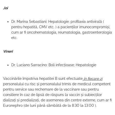
Joi
Dr. Marina Sebastiani: Hepatologie; profilaxia antivirală (
pentru hepatită, CMV etc. ) a pacienților imunocompromiși,
cum ar fi oncohematologia, reumatologia, gastroenterologia
etc.
Vineri
Dr. Luciano Sarracino: Boli infecțioase; Hepatologie
Vaccinările împotriva hepatitei B sunt efectuate
în fiecare zi
personalului cu risc și personalului trimis de medicul competent
pentru service sau rechemare de la vaccinare sau pentru
consiliere în caz de lipsă de răspuns la vaccin și subiecților
dializați și predializați, de asemenea din centre externe, cum ar fi
Euronephro (de luni până sâmbătă de la 8:30 la 13:00 ).