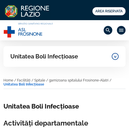
AREA RISERVATA
search
menu
Unitatea Boli Infecțioase
Home
/
Facilități
/
Spitale
/
garnizoana spitalului Frosinone-Alatri
/
Unitatea Boli Infecțioase
Unitatea Boli Infecțioase
Activități departamentale