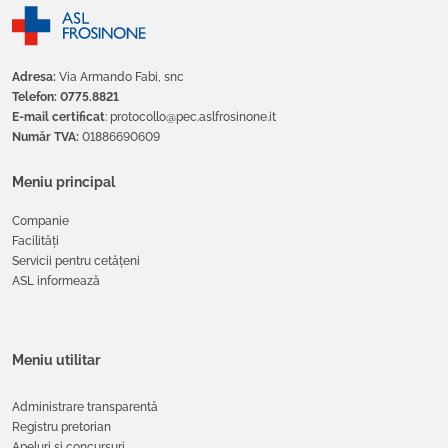
Adresa:
Via Armando Fabi, snc
Telefon: 0775.8821
E-mail certificat
: protocollo@pec.aslfrosinone.it
Număr TVA:
01886690609
Meniu principal
Companie
Facilități
Servicii pentru cetățeni
ASL informează
Meniu utilitar
Administrare transparentă
Registru pretorian
Apeluri și concursuri