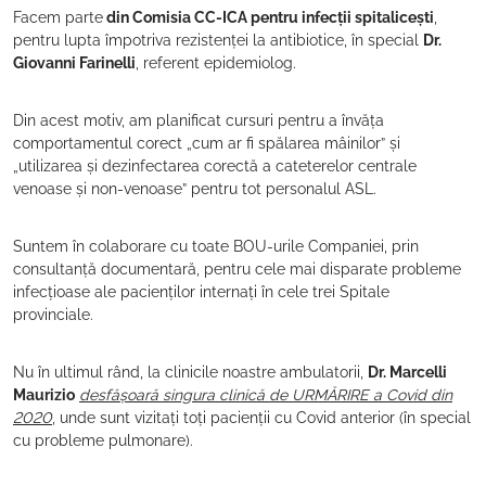
Facem parte
din Comisia CC-ICA pentru infecții spitalicești
,
pentru lupta împotriva rezistenței la antibiotice, în special
Dr.
Giovanni Farinelli
, referent epidemiolog.
Din acest motiv, am planificat cursuri pentru a învăța
comportamentul corect „cum ar fi spălarea mâinilor” și
„utilizarea și dezinfectarea corectă a cateterelor centrale
venoase și non-venoase” pentru tot personalul ASL.
Suntem în colaborare cu toate BOU-urile Companiei, prin
consultanță documentară, pentru cele mai disparate probleme
infecțioase ale pacienților internați în cele trei Spitale
provinciale.
Nu în ultimul rând, la clinicile noastre ambulatorii,
Dr. Marcelli
Maurizio
desfășoară singura clinică de URMĂRIRE a Covid din
2020
, unde sunt vizitați toți pacienții cu Covid anterior (în special
cu probleme pulmonare).