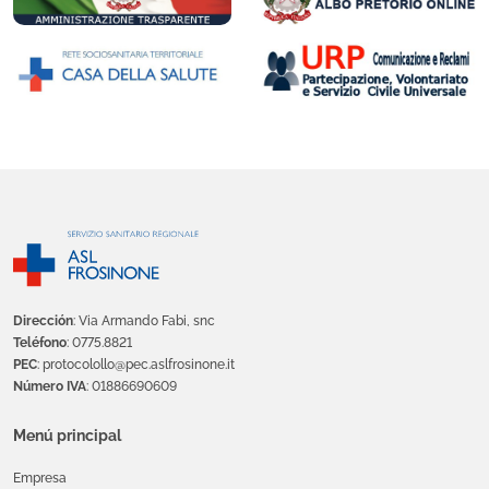
Dirección
: Via Armando Fabi, snc
Teléfono
: 0775.8821
PEC
: protocolollo@pec.aslfrosinone.it
Número IVA
: 01886690609
Menú principal
Empresa