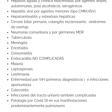
Hepatitis aguda y crónica exacerbada, por agentes virales,
autoinmunes, post alcohólicos, iatrogénicos
Hepatitis viral por agentes menores (tipo CMN,HSV)
Hepatoesteatitis y esteatosis hepáticas
Cirrosis biliar primaria, colangitis esclerosante, síndromes
de overlap
Neumonía comunitaria y por gérmenes MDR
Tuberculosis
Meningitis
Encefalitis
Osteomielitis
Endocarditis NO COMPLICADAS
Malaria
Leptospirosis
Leishmania
Enfermedad por VIH (primeros diagnósticos ) e infecciones
oportunistas
Colecistitis
Infecciones del tracto urinario también complicadas
Patología por Covid 19 en sus manifestaciones
predominantemente pulmonares