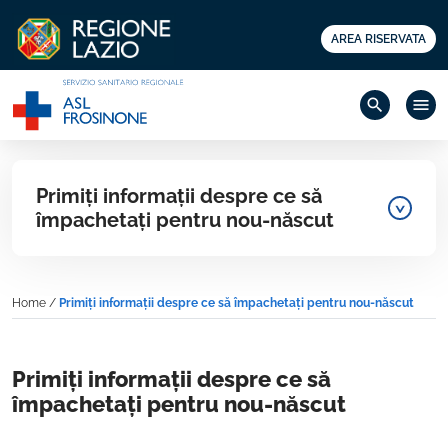
AREA RISERVATA
search
menu
Primiți informații despre ce să
împachetați pentru nou-născut
Home
/
Primiți informații despre ce să împachetați pentru nou-născut
Primiți informații despre ce să
împachetați pentru nou-născut