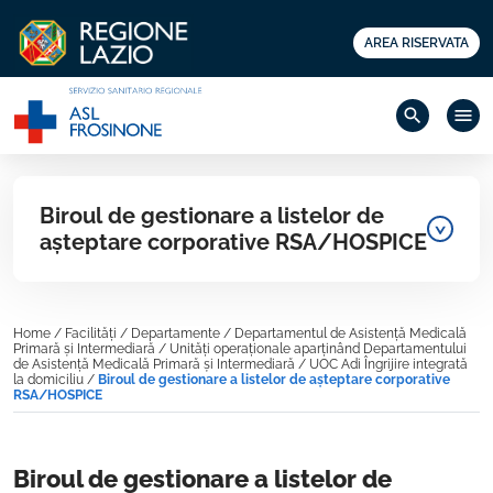
AREA RISERVATA
search
menu
Biroul de gestionare a listelor de
așteptare corporative RSA/HOSPICE
Home
/
Facilități
/
Departamente
/
Departamentul de Asistență Medicală
Primară și Intermediară
/
Unități operaționale aparținând Departamentului
de Asistență Medicală Primară și Intermediară
/
UOC Adi Îngrijire integrată
la domiciliu
/
Biroul de gestionare a listelor de așteptare corporative
RSA/HOSPICE
Biroul de gestionare a listelor de