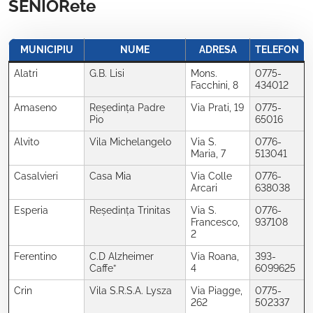
SENIORete
MUNICIPIU
NUME
ADRESA
TELEFON
Alatri
G.B. Lisi
Mons.
0775-
Facchini, 8
434012
Amaseno
Reședința Padre
Via Prati, 19
0775-
Pio
65016
Alvito
Vila Michelangelo
Via S.
0776-
Maria, 7
513041
Casalvieri
Casa Mia
Via Colle
0776-
Arcari
638038
Esperia
Reședința Trinitas
Via S.
0776-
Francesco,
937108
2
Ferentino
C.D Alzheimer
Via Roana,
393-
Caffe”
4
6099625
Crin
Vila S.R.S.A. Lysza
Via Piagge,
0775-
262
502337