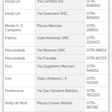
Insula Liri
Via Carnello snc
0776-
8148343
Insula Liri
Via Granciara SNC
0776-
809450
Monte S. G.
Piazza Marconi
0775-
Campano
289510
Patrica
Viale Kennedy SNC
0775-
222003
Pescosolidă
Via Morrone SNC
0776-88602
Pescosolidă
Via Forcella
0776-817173
Pico
Via Guglielmo Marconi
0776-
544012
Crin
Viale Umberto I, 4
0775-
501149
Pontecorvo
Via San Giovanni Battista
0776-
7621222
Stâlp de fibră
Piazza Cesare Battisti
0776-
887282