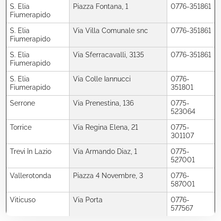
S. Elia
Piazza Fontana, 1
0776-351861
Fiumerapido
S. Elia
Via Villa Comunale snc
0776-351861
Fiumerapido
S. Elia
Via Sferracavalli, 3135
0776-351861
Fiumerapido
S. Elia
Via Colle Iannucci
0776-
Fiumerapido
351801
Serrone
Via Prenestina, 136
0775-
523064
Torrice
Via Regina Elena, 21
0775-
301107
Trevi în Lazio
Via Armando Diaz, 1
0775-
527001
Vallerotonda
Piazza 4 Novembre, 3
0776-
587001
Viticuso
Via Porta
0776-
577567