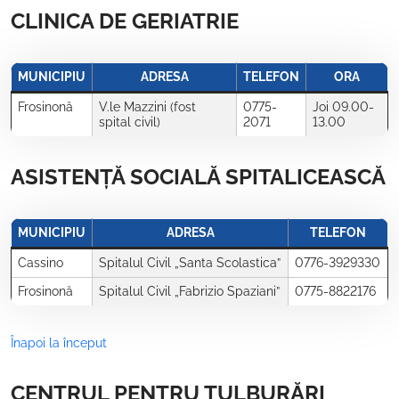
CLINICA DE GERIATRIE
MUNICIPIU
ADRESA
TELEFON
ORA
Frosinonă
V.le Mazzini (fost
0775-
Joi 09.00-
spital civil)
2071
13.00
ASISTENȚĂ SOCIALĂ SPITALICEASCĂ
MUNICIPIU
ADRESA
TELEFON
Cassino
Spitalul Civil „Santa Scolastica”
0776-3929330
Frosinonă
Spitalul Civil „Fabrizio Spaziani”
0775-8822176
Înapoi la început
CENTRUL PENTRU TULBURĂRI