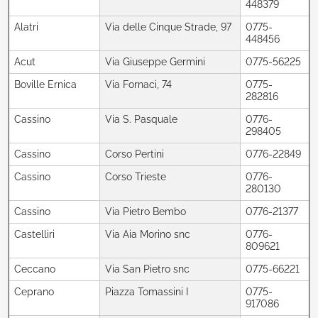
448379
Alatri
Via delle Cinque Strade, 97
0775-
448456
Acut
Via Giuseppe Germini
0775-56225
Boville Ernica
Via Fornaci, 74
0775-
282816
Cassino
Via S. Pasquale
0776-
298405
Cassino
Corso Pertini
0776-22849
Cassino
Corso Trieste
0776-
280130
Cassino
Via Pietro Bembo
0776-21377
Castelliri
Via Aia Morino snc
0776-
809621
Ceccano
Via San Pietro snc
0775-66221
Ceprano
Piazza Tomassini I
0775-
917086