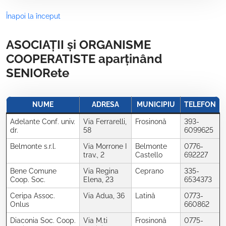
Înapoi la început
ASOCIAȚII și ORGANISME
COOPERATISTE aparținând
SENIORete
NUME
ADRESA
MUNICIPIU
TELEFON
Adelante Conf. univ.
Via Ferrarelli,
Frosinonă
393-
dr.
58
6099625
Belmonte s.r.l.
Via Morrone I
Belmonte
0776-
trav., 2
Castello
692227
Bene Comune
Via Regina
Ceprano
335-
Coop. Soc.
Elena, 23
6534373
Ceripa Assoc.
Via Adua, 36
Latină
0773-
Onlus
660862
Diaconia Soc. Coop.
Via M.ti
Frosinonă
0775-