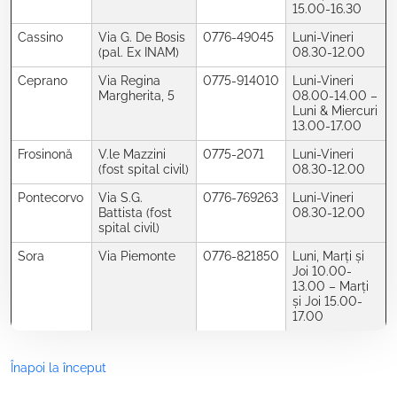
15.00-16.30
Cassino
Via G. De Bosis
0776-49045
Luni-Vineri
(pal. Ex INAM)
08.30-12.00
Ceprano
Via Regina
0775-914010
Luni-Vineri
Margherita, 5
08.00-14.00 –
Luni & Miercuri
13.00-17.00
Frosinonă
V.le Mazzini
0775-2071
Luni-Vineri
(fost spital civil)
08.30-12.00
Pontecorvo
Via S.G.
0776-769263
Luni-Vineri
Battista (fost
08.30-12.00
spital civil)
Sora
Via Piemonte
0776-821850
Luni, Marți și
Joi 10.00-
13.00 – Marți
și Joi 15.00-
17.00
Înapoi la început