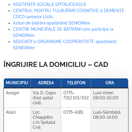
ASISTENȚĂ SOCIALĂ SPITALICEASCĂ
CENTRUL PENTRU TULBURĂRI COGNITIVE și DEMENȚE
CDCD (anterior UVA)
Aziluri de bătrâni aparținând SENIORete
CENTRE MUNICIPALE DE BĂTRÂNI care participă la
SENIORete
ASOCIAȚII și ORGANISME COOPERATISTE aparținând
SENIORete
ÎNGRIJIRE LA DOMICILIU – CAD
MUNICIPIU
ADRESA
TELEFON
ORA
Anagni
Via O. Capo
0775-
Luni-Vineri
(fost spital
7312.101/102
08.00-10.00
civil)
Alatri
Loc.
0775-4381
Luni-Sâmbătă
Chiappitto
08.00-14.00
c/o Spitalul
Civil