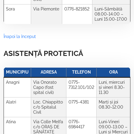
Sora
Via Piemonte
0776-821852
Luni-Sâmbătă
08.00-14.00 –
Luni 15.00-17.00
Înapoi la început
ASISTENȚĂ PROTETICĂ
MUNICIPIU
ADRESA
TELEFON
ORA
Anagni
Via Onorato
0775-
Luni, miercuri
Capo (fost
7312.101/102
și vineri 8.30-
spital civil)
11.30
Alatri
Loc. Chiappitto
0775-4381
Marți și joi
c/o Spitalul
08.30-12.00
Civil
Atina
Via Colle Melfa
0776-
Luni-Vineri
c/o ORAȘ DE
6984417
09.00-13.00 –
SĂNĂTATE
Luni și Miercuri