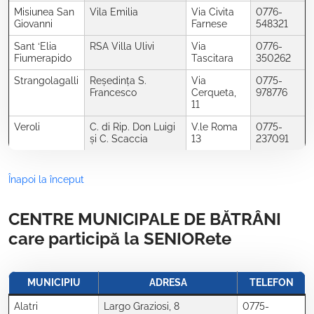
Misiunea San
Vila Emilia
Via Civita
0776-
Giovanni
Farnese
548321
Sant ‘Elia
RSA Villa Ulivi
Via
0776-
Fiumerapido
Tascitara
350262
Strangolagalli
Reședința S.
Via
0775-
Francesco
Cerqueta,
978776
11
Veroli
C. di Rip. Don Luigi
V.le Roma
0775-
și C. Scaccia
13
237091
Înapoi la început
CENTRE MUNICIPALE DE BĂTRÂNI
care participă la SENIORete
MUNICIPIU
ADRESA
TELEFON
Alatri
Largo Graziosi, 8
0775-