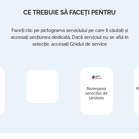
CE TREBUIE SĂ FACEȚI PENTRU
Faceți clic pe pictograma serviciului pe care îl căutați și
accesați secțiunea dedicată. Dacă serviciul nu se află în
selecție, accesați Ghidul de service
Rezervarea
P
serviciilor de
sănătate