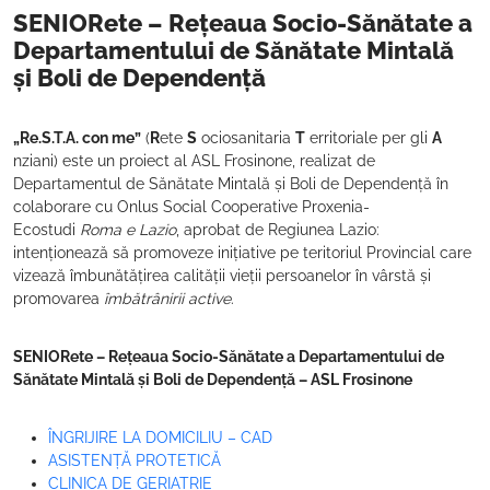
SENIORete – Rețeaua Socio-Sănătate a
Departamentului de Sănătate Mintală
și Boli de Dependență
„Re.S.T.A. con me”
(
R
ete
S
ociosanitaria
T
erritoriale per gli
A
nziani) este un proiect al ASL Frosinone, realizat de
Departamentul de Sănătate Mintală și Boli de Dependență în
colaborare cu Onlus Social Cooperative Proxenia-
Ecostudi
Roma e Lazio
, aprobat de Regiunea Lazio:
intenționează să promoveze inițiative pe teritoriul Provincial care
vizează îmbunătățirea calității vieții persoanelor în vârstă și
promovarea
îmbătrânirii active
.
SENIORete – Rețeaua Socio-Sănătate a Departamentului de
Sănătate Mintală și Boli de Dependență – ASL Frosinone
ÎNGRIJIRE LA DOMICILIU – CAD
ASISTENȚĂ PROTETICĂ
CLINICA DE GERIATRIE