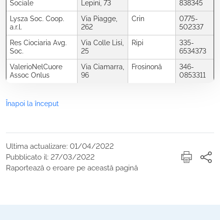
Sociale
Lepini, 73
838345
Lysza Soc. Coop.
Via Piagge,
Crin
0775-
a.r.l.
262
502337
Res Ciociaria Avg.
Via Colle Lisi,
Ripi
335-
Soc.
25
6534373
ValerioNelCuore
Via Ciamarra,
Frosinonă
346-
Assoc Onlus
96
0853311
Înapoi la început
Ultima actualizare: 01/04/2022
Pubblicato il: 27/03/2022
Raportează o eroare pe această pagină