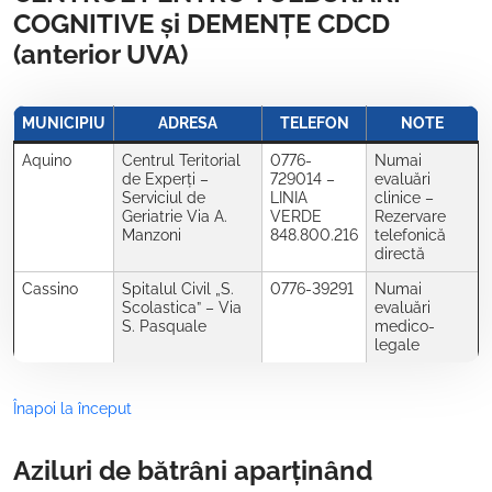
COGNITIVE și DEMENȚE CDCD
(anterior UVA)
MUNICIPIU
ADRESA
TELEFON
NOTE
Aquino
Centrul Teritorial
0776-
Numai
de Experți –
729014 –
evaluări
Serviciul de
LINIA
clinice –
Geriatrie Via A.
VERDE
Rezervare
Manzoni
848.800.216
telefonică
directă
Cassino
Spitalul Civil „S.
0776-39291
Numai
Scolastica” – Via
evaluări
S. Pasquale
medico-
legale
Înapoi la început
Aziluri de bătrâni aparținând