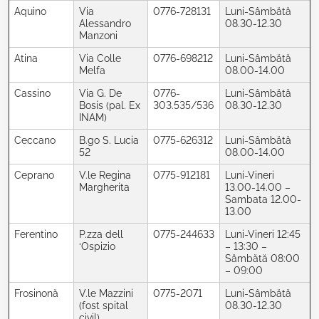
Aquino
Via
0776-728131
Luni-Sâmbătă
Alessandro
08.30-12.30
Manzoni
Atina
Via Colle
0776-698212
Luni-Sâmbătă
Melfa
08.00-14.00
Cassino
Via G. De
0776-
Luni-Sâmbătă
Bosis (pal. Ex
303.535/536
08.30-12.30
INAM)
Ceccano
B.go S. Lucia
0775-626312
Luni-Sâmbătă
52
08.00-14.00
Ceprano
V.le Regina
0775-912181
Luni-Vineri
Margherita
13.00-14.00 –
Sambata 12.00-
13.00
Ferentino
P.zza dell
0775-244633
Luni-Vineri 12:45
‘Ospizio
– 13:30 –
Sâmbătă 08:00
– 09:00
Frosinonă
V.le Mazzini
0775-2071
Luni-Sâmbătă
(fost spital
08.30-12.30
civil)