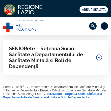
AREA RISERVATA
search
menu
SENIORete – Rețeaua Socio-
Sănătate a Departamentului de
Sănătate Mintală și Boli de
Dependență
Home
/
Facilități
/
Departamente
/
Departamentul de Sănătate Mintală și
Tulburări de Dependență
/
Biserica Ortodoxă Ucraineană Sănătate Mintală
Frosinone-Alatri-Anagni-Sora
/
SENIORete – Rețeaua Socio-Sănătate a
Departamentului de Sănătate Mintală și Boli de Dependență